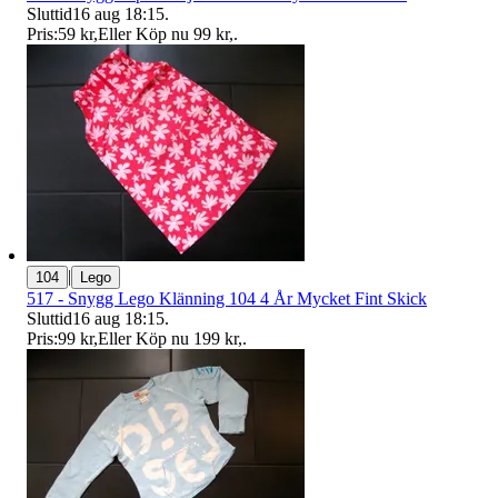
Sluttid
16 aug 18:15
.
Pris:
59 kr
,
Eller Köp nu
99 kr
,
.
|
104
Lego
517 - Snygg Lego Klänning 104 4 År Mycket Fint Skick
Sluttid
16 aug 18:15
.
Pris:
99 kr
,
Eller Köp nu
199 kr
,
.