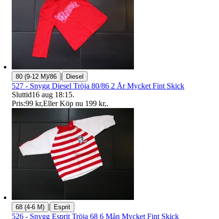
|
80 (9-12 M)/86
Diesel
527 - Snygg Diesel Tröja 80/86 2 År Mycket Fint Skick
Sluttid
16 aug 18:15
.
Pris:
99 kr
,
Eller Köp nu
199 kr
,
.
|
68 (4-6 M)
Esprit
526 - Snygg Esprit Tröja 68 6 Mån Mycket Fint Skick