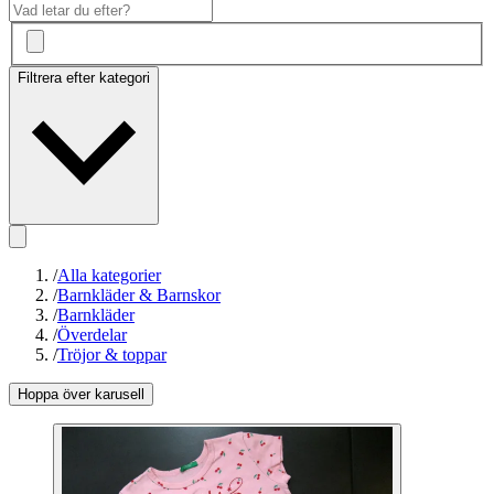
Filtrera efter kategori
/
Alla kategorier
/
Barnkläder & Barnskor
/
Barnkläder
/
Överdelar
/
Tröjor & toppar
Hoppa över karusell