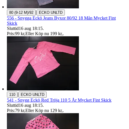
|
80 (9-12 M)/92
ECKO UNLTD
556 - Snygga Eckö Jeans Byxor 80/92 18 Mån Mycket Fint
Skick
Sluttid
16 aug 18:15
.
Pris:
99 kr
,
Eller Köp nu
199 kr
,
.
|
110
ECKO UNLTD
541 - Snygg Eckö Red Tröja 110 5 År Mycket Fint Skick
Sluttid
16 aug 18:15
.
Pris:
79 kr
,
Eller Köp nu
129 kr
,
.