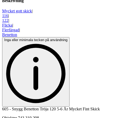
Beskrivning
Mycket gott skick
|
116
|
122
|
Flicka
|
Flerfärgad
|
Benetton
Inga eller minimala tecken på användning
605 - Snygg Benetton Tröja 120 5-6 År Mycket Fint Skick
Objektnr
743 319 298