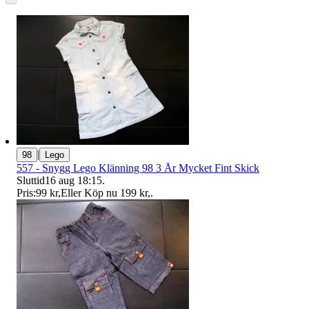
|
98
Lego
557 - Snygg Lego Klänning 98 3 År Mycket Fint Skick
Sluttid
16 aug 18:15
.
Pris:
99 kr
,
Eller Köp nu
199 kr
,
.