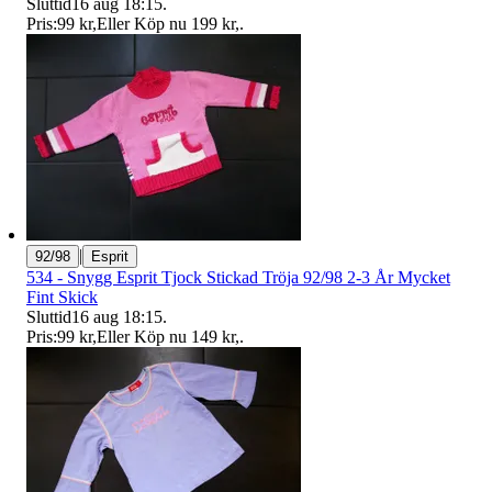
Sluttid
16 aug 18:15
.
Pris:
99 kr
,
Eller Köp nu
199 kr
,
.
|
92/98
Esprit
534 - Snygg Esprit Tjock Stickad Tröja 92/98 2-3 År Mycket
Fint Skick
Sluttid
16 aug 18:15
.
Pris:
99 kr
,
Eller Köp nu
149 kr
,
.