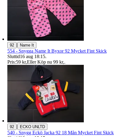
|
92
Name It
554 - Snygga Name It Byxor 92 Mycket Fint Skick
Sluttid
16 aug 18:15
.
Pris:
59 kr
,
Eller Köp nu
99 kr
,
.
|
92
ECKO UNLTD
540 - Snygg Eckö Jacka 92 18 Mån Mycket Fint Skick