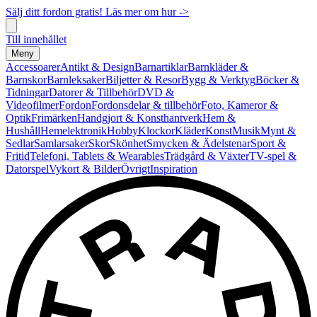
Sälj ditt fordon gratis! Läs mer om hur ->
Till innehållet
Meny
Accessoarer
Antikt & Design
Barnartiklar
Barnkläder &
Barnskor
Barnleksaker
Biljetter & Resor
Bygg & Verktyg
Böcker &
Tidningar
Datorer & Tillbehör
DVD &
Videofilmer
Fordon
Fordonsdelar & tillbehör
Foto, Kameror &
Optik
Frimärken
Handgjort & Konsthantverk
Hem &
Hushåll
Hemelektronik
Hobby
Klockor
Kläder
Konst
Musik
Mynt &
Sedlar
Samlarsaker
Skor
Skönhet
Smycken & Ädelstenar
Sport &
Fritid
Telefoni, Tablets & Wearables
Trädgård & Växter
TV-spel &
Datorspel
Vykort & Bilder
Övrigt
Inspiration