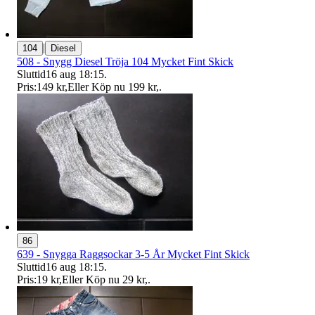
|
104
Diesel
508 - Snygg Diesel Tröja 104 Mycket Fint Skick
Sluttid
16 aug 18:15
.
Pris:
149 kr
,
Eller Köp nu
199 kr
,
.
86
639 - Snygga Raggsockar 3-5 År Mycket Fint Skick
Sluttid
16 aug 18:15
.
Pris:
19 kr
,
Eller Köp nu
29 kr
,
.