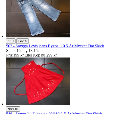
|
110
Levi's
502 - Snygga Levis jeans Byxor 110 5 År Mycket Fint Skick
Sluttid
16 aug 18:15
.
Pris:
199 kr
,
Eller Köp nu
299 kr
,
.
98/110
548 - Snygg Jul Klänning 98/110 3-5 År Mycket Fint Skick