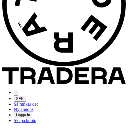
SEK
Så funkar det
Ny annons
Logga in
Skapa konto