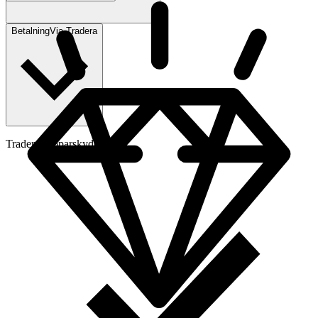
Betalning
Via Tradera
Traderas köparskydd