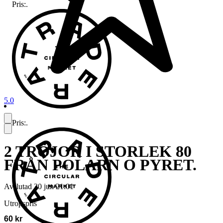
Pris:
.
5.0
Pris:
.
2 TRÖJOR I STORLEK 80
FRÅN POLARN O PYRET.
Avslutad
30 jun 21:01
Utropspris
60 kr