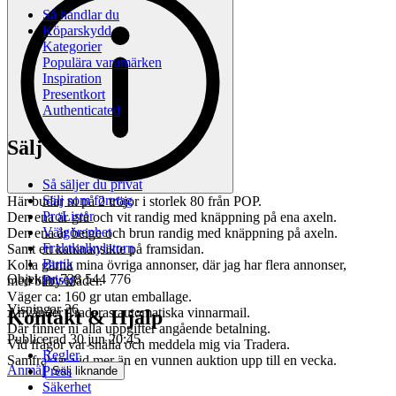
Så handlar du
Köparskydd
Kategorier
Populära varumärken
Inspiration
Presentkort
Authenticated
Sälj
Så säljer du privat
Sälj som företag
Här budar ni på 2 tröjor i storlek 80 från POP.
ProLister
Den ena är grå och vit randig med knäppning på ena axeln.
Välgörenhet
Den ena är beige och brun randig med knäppning på axeln.
Fraktkalkylatorn
Samt ett kaninansikte på framsidan.
Butik
Kolla gärna mina övriga annonser, där jag har flera annonser,
Objektnr
738 544 776
Priser
med baby kläder.
Väger ca: 160 gr utan emballage.
Visningar
26
Använder Traderas automatiska vinnarmail.
Kontakt & Hjälp
Där finner ni alla uppgifter angående betalning.
Publicerad
30 jun 20:45
Vid frågor var snälla och meddela mig via Tradera.
Regler
Samfraktar vid mer än en vunnen auktion upp till en vecka.
Anmäl
Press
Sälj liknande
Säkerhet