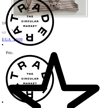
1
/
6
EGA_2009
Pris:
.