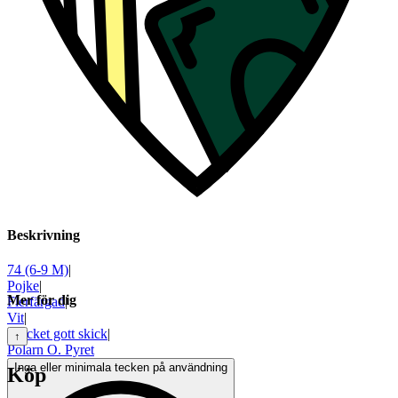
Beskrivning
74 (6-9 M)
|
Pojke
|
Mer för dig
Flerfärgad
|
Vit
|
Mycket gott skick
|
↑
Polarn O. Pyret
Inga eller minimala tecken på användning
Köp