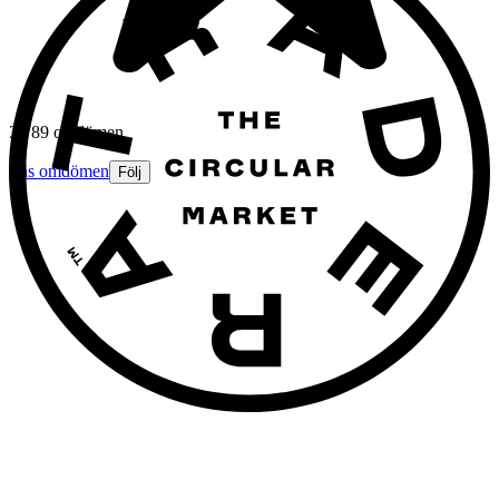
3 789 omdömen
Läs omdömen
Följ