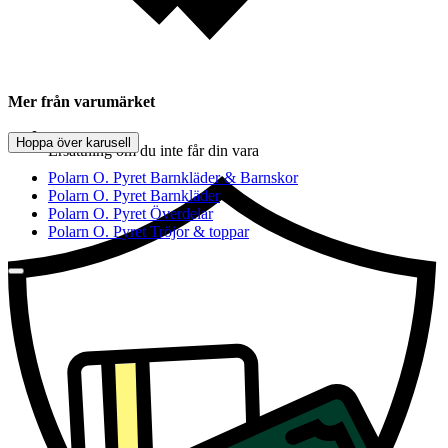
Mer från varumärket
Hoppa över karusell
Ersättning om du inte får din vara
Polarn O. Pyret Barnkläder & Barnskor
Polarn O. Pyret Barnkläder
Polarn O. Pyret Överdelar
Polarn O. Pyret Tröjor & toppar