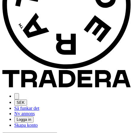
SEK
Så funkar det
Ny annons
Logga in
Skapa konto