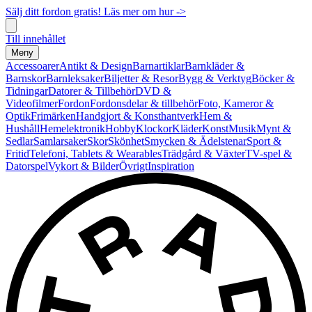
Sälj ditt fordon gratis! Läs mer om hur ->
Till innehållet
Meny
Accessoarer
Antikt & Design
Barnartiklar
Barnkläder &
Barnskor
Barnleksaker
Biljetter & Resor
Bygg & Verktyg
Böcker &
Tidningar
Datorer & Tillbehör
DVD &
Videofilmer
Fordon
Fordonsdelar & tillbehör
Foto, Kameror &
Optik
Frimärken
Handgjort & Konsthantverk
Hem &
Hushåll
Hemelektronik
Hobby
Klockor
Kläder
Konst
Musik
Mynt &
Sedlar
Samlarsaker
Skor
Skönhet
Smycken & Ädelstenar
Sport &
Fritid
Telefoni, Tablets & Wearables
Trädgård & Växter
TV-spel &
Datorspel
Vykort & Bilder
Övrigt
Inspiration