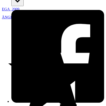
EGA_2009
ÄNGELHOLM
,
Sverige