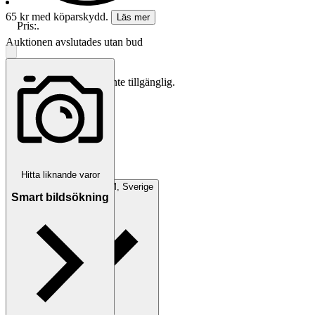
65 kr med köparskydd.
Läs mer
Pris:
.
Auktionen avslutades utan bud
Köpförfrågan är tyvärr inte tillgänglig.
Frakt
Från 52 kr
Hitta liknande varor
Avhämtning
ÄNGELHOLM, Sverige
Smart bildsökning