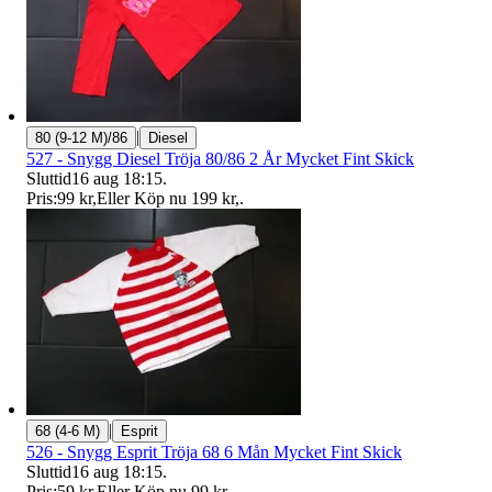
|
80 (9-12 M)/86
Diesel
527 - Snygg Diesel Tröja 80/86 2 År Mycket Fint Skick
Sluttid
16 aug 18:15
.
Pris:
99 kr
,
Eller Köp nu
199 kr
,
.
|
68 (4-6 M)
Esprit
526 - Snygg Esprit Tröja 68 6 Mån Mycket Fint Skick
Sluttid
16 aug 18:15
.
Pris:
59 kr
,
Eller Köp nu
99 kr
,
.