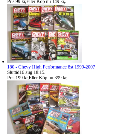
Pris:
99 kr
,
Eller Köp nu
149 kr
,
.
180 - Chevy High Performance 8st 1999-2007
Sluttid
16 aug 18:15
.
Pris:
199 kr
,
Eller Köp nu
399 kr
,
.