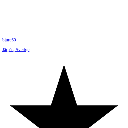
bjure60
Järpås
,
Sverige