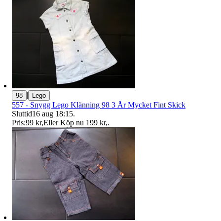
|
98
Lego
557 - Snygg Lego Klänning 98 3 År Mycket Fint Skick
Sluttid
16 aug 18:15
.
Pris:
99 kr
,
Eller Köp nu
199 kr
,
.