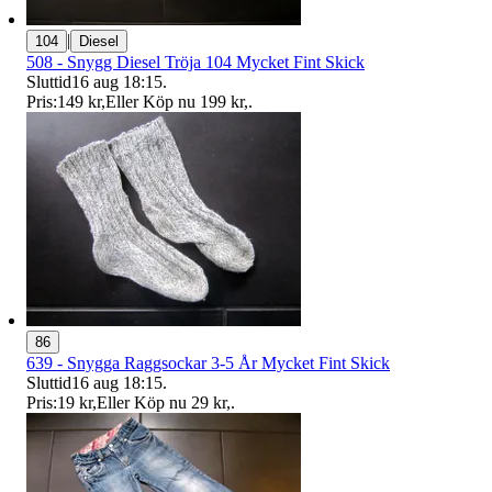
|
104
Diesel
508 - Snygg Diesel Tröja 104 Mycket Fint Skick
Sluttid
16 aug 18:15
.
Pris:
149 kr
,
Eller Köp nu
199 kr
,
.
86
639 - Snygga Raggsockar 3-5 År Mycket Fint Skick
Sluttid
16 aug 18:15
.
Pris:
19 kr
,
Eller Köp nu
29 kr
,
.