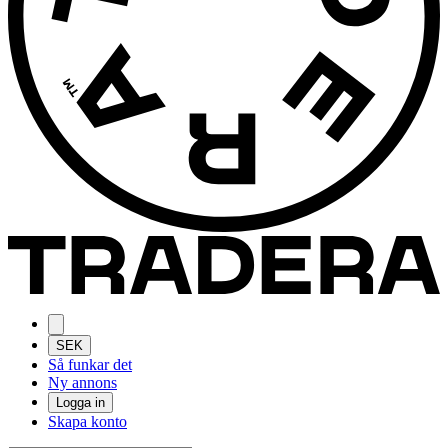
SEK
Så funkar det
Ny annons
Logga in
Skapa konto