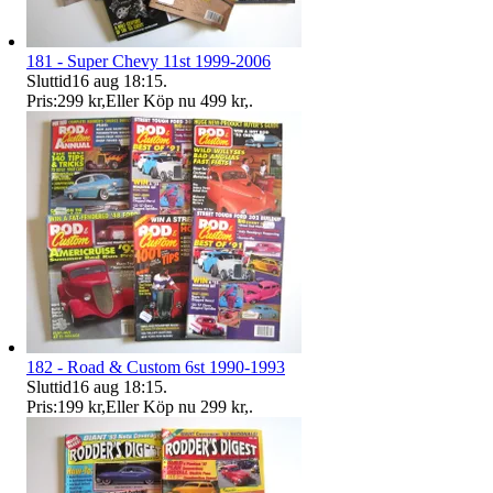
181 - Super Chevy 11st 1999-2006
Sluttid
16 aug 18:15
.
Pris:
299 kr
,
Eller Köp nu
499 kr
,
.
182 - Road & Custom 6st 1990-1993
Sluttid
16 aug 18:15
.
Pris:
199 kr
,
Eller Köp nu
299 kr
,
.