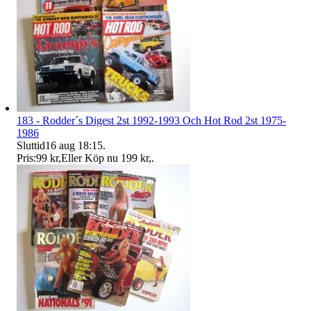
183 - Rodder´s Digest 2st 1992-1993 Och Hot Rod 2st 1975-
1986
Sluttid
16 aug 18:15
.
Pris:
99 kr
,
Eller Köp nu
199 kr
,
.