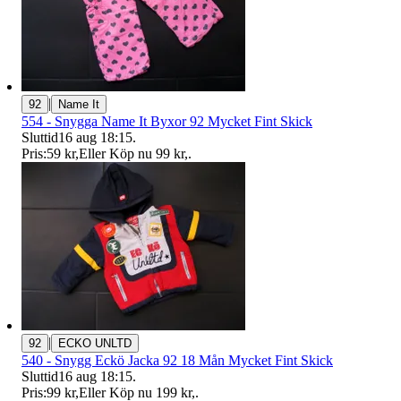
|
92
Name It
554 - Snygga Name It Byxor 92 Mycket Fint Skick
Sluttid
16 aug 18:15
.
Pris:
59 kr
,
Eller Köp nu
99 kr
,
.
|
92
ECKO UNLTD
540 - Snygg Eckö Jacka 92 18 Mån Mycket Fint Skick
Sluttid
16 aug 18:15
.
Pris:
99 kr
,
Eller Köp nu
199 kr
,
.