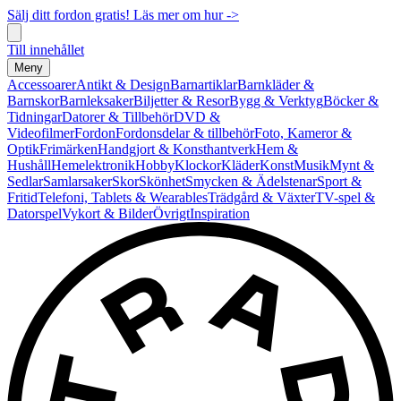
Sälj ditt fordon gratis! Läs mer om hur ->
Till innehållet
Meny
Accessoarer
Antikt & Design
Barnartiklar
Barnkläder &
Barnskor
Barnleksaker
Biljetter & Resor
Bygg & Verktyg
Böcker &
Tidningar
Datorer & Tillbehör
DVD &
Videofilmer
Fordon
Fordonsdelar & tillbehör
Foto, Kameror &
Optik
Frimärken
Handgjort & Konsthantverk
Hem &
Hushåll
Hemelektronik
Hobby
Klockor
Kläder
Konst
Musik
Mynt &
Sedlar
Samlarsaker
Skor
Skönhet
Smycken & Ädelstenar
Sport &
Fritid
Telefoni, Tablets & Wearables
Trädgård & Växter
TV-spel &
Datorspel
Vykort & Bilder
Övrigt
Inspiration