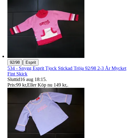
|
92/98
Esprit
534 - Snygg Esprit Tjock Stickad Tröja 92/98 2-3 År Mycket
Fint Skick
Sluttid
16 aug 18:15
.
Pris:
99 kr
,
Eller Köp nu
149 kr
,
.