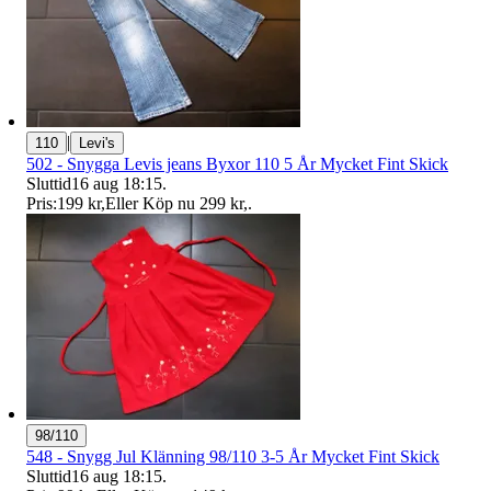
|
110
Levi's
502 - Snygga Levis jeans Byxor 110 5 År Mycket Fint Skick
Sluttid
16 aug 18:15
.
Pris:
199 kr
,
Eller Köp nu
299 kr
,
.
98/110
548 - Snygg Jul Klänning 98/110 3-5 År Mycket Fint Skick
Sluttid
16 aug 18:15
.