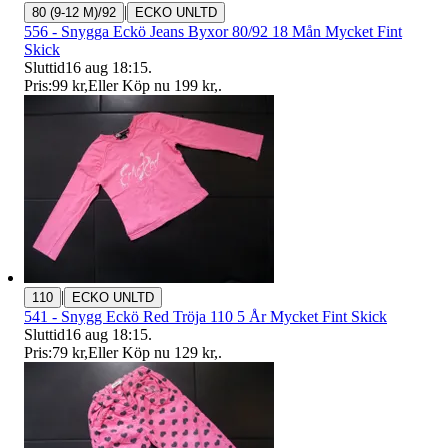
|
80 (9-12 M)/92
ECKO UNLTD
556 - Snygga Eckö Jeans Byxor 80/92 18 Mån Mycket Fint
Skick
Sluttid
16 aug 18:15
.
Pris:
99 kr
,
Eller Köp nu
199 kr
,
.
|
110
ECKO UNLTD
541 - Snygg Eckö Red Tröja 110 5 År Mycket Fint Skick
Sluttid
16 aug 18:15
.
Pris:
79 kr
,
Eller Köp nu
129 kr
,
.