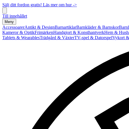
Sälj ditt fordon gratis! Läs mer om hur ->
Till innehållet
Meny
Accessoarer
Antikt & Design
Barnartiklar
Barnkläder & Barnskor
Barnl
Kameror & Optik
Frimärken
Handgjort & Konsthantverk
Hem & Hushå
Tablets & Wearables
Trädgård & Växter
TV-spel & Datorspel
Vykort &