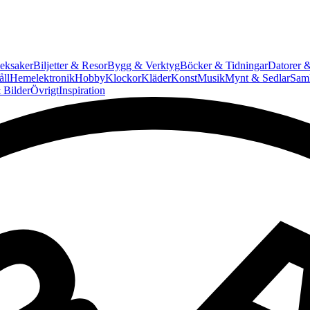
eksaker
Biljetter & Resor
Bygg & Verktyg
Böcker & Tidningar
Datorer &
ll
Hemelektronik
Hobby
Klockor
Kläder
Konst
Musik
Mynt & Sedlar
Saml
 Bilder
Övrigt
Inspiration