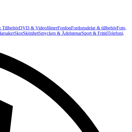
 Tillbehör
DVD & Videofilmer
Fordon
Fordonsdelar & tillbehör
Foto,
arsaker
Skor
Skönhet
Smycken & Ädelstenar
Sport & Fritid
Telefoni,