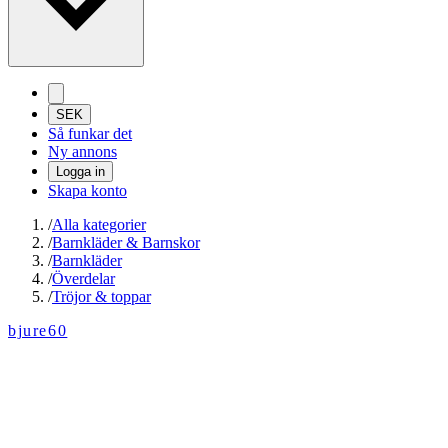
SEK
Så funkar det
Ny annons
Logga in
Skapa konto
/
Alla kategorier
/
Barnkläder & Barnskor
/
Barnkläder
/
Överdelar
/
Tröjor & toppar
bjure60