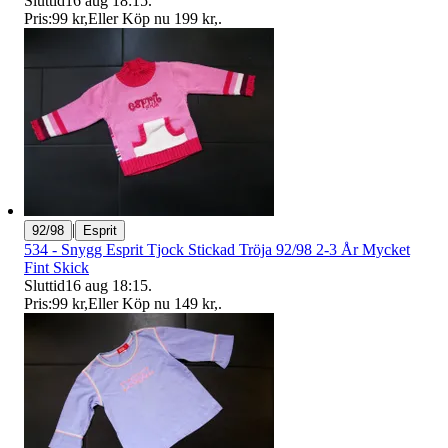
Sluttid
16 aug 18:15
.
Pris:
99 kr
,
Eller Köp nu
199 kr
,
.
|
92/98
Esprit
534 - Snygg Esprit Tjock Stickad Tröja 92/98 2-3 År Mycket
Fint Skick
Sluttid
16 aug 18:15
.
Pris:
99 kr
,
Eller Köp nu
149 kr
,
.