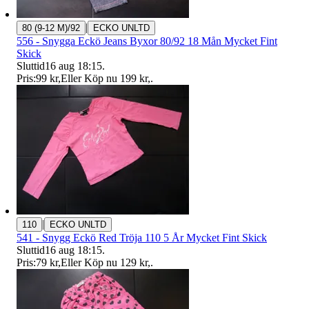
|
80 (9-12 M)/92
ECKO UNLTD
556 - Snygga Eckö Jeans Byxor 80/92 18 Mån Mycket Fint
Skick
Sluttid
16 aug 18:15
.
Pris:
99 kr
,
Eller Köp nu
199 kr
,
.
|
110
ECKO UNLTD
541 - Snygg Eckö Red Tröja 110 5 År Mycket Fint Skick
Sluttid
16 aug 18:15
.
Pris:
79 kr
,
Eller Köp nu
129 kr
,
.