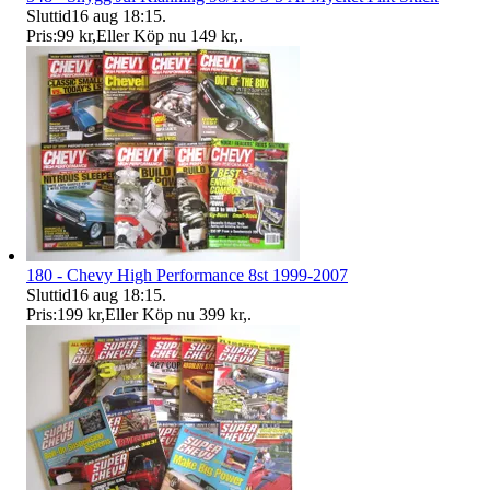
Sluttid
16 aug 18:15
.
Pris:
99 kr
,
Eller Köp nu
149 kr
,
.
180 - Chevy High Performance 8st 1999-2007
Sluttid
16 aug 18:15
.
Pris:
199 kr
,
Eller Köp nu
399 kr
,
.