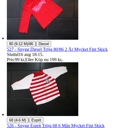
|
80 (9-12 M)/86
Diesel
527 - Snygg Diesel Tröja 80/86 2 År Mycket Fint Skick
Sluttid
16 aug 18:15
.
Pris:
99 kr
,
Eller Köp nu
199 kr
,
.
|
68 (4-6 M)
Esprit
526 - Snygg Esprit Tröja 68 6 Mån Mycket Fint Skick