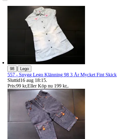
|
98
Lego
557 - Snygg Lego Klänning 98 3 År Mycket Fint Skick
Sluttid
16 aug 18:15
.
Pris:
99 kr
,
Eller Köp nu
199 kr
,
.