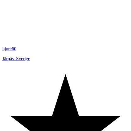
bjure60
Järpås
,
Sverige