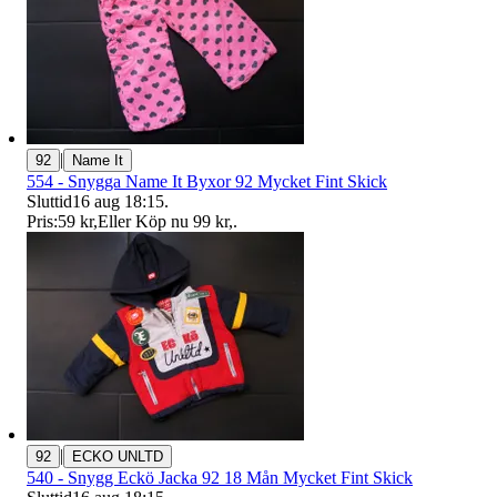
|
92
Name It
554 - Snygga Name It Byxor 92 Mycket Fint Skick
Sluttid
16 aug 18:15
.
Pris:
59 kr
,
Eller Köp nu
99 kr
,
.
|
92
ECKO UNLTD
540 - Snygg Eckö Jacka 92 18 Mån Mycket Fint Skick