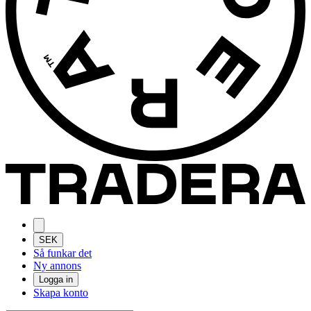
SEK
Så funkar det
Ny annons
Logga in
Skapa konto