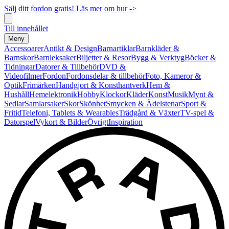
Sälj ditt fordon gratis! Läs mer om hur ->
Till innehållet
Meny
Accessoarer
Antikt & Design
Barnartiklar
Barnkläder &
Barnskor
Barnleksaker
Biljetter & Resor
Bygg & Verktyg
Böcker &
Tidningar
Datorer & Tillbehör
DVD &
Videofilmer
Fordon
Fordonsdelar & tillbehör
Foto, Kameror &
Optik
Frimärken
Handgjort & Konsthantverk
Hem &
Hushåll
Hemelektronik
Hobby
Klockor
Kläder
Konst
Musik
Mynt &
Sedlar
Samlarsaker
Skor
Skönhet
Smycken & Ädelstenar
Sport &
Fritid
Telefoni, Tablets & Wearables
Trädgård & Växter
TV-spel &
Datorspel
Vykort & Bilder
Övrigt
Inspiration