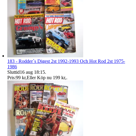
183 - Rodder´s Digest 2st 1992-1993 Och Hot Rod 2st 1975-
1986
Sluttid
16 aug 18:15
.
Pris:
99 kr
,
Eller Köp nu
199 kr
,
.