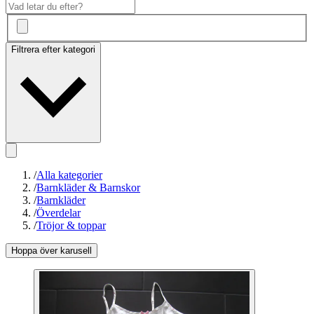
Filtrera efter kategori
/
Alla kategorier
/
Barnkläder & Barnskor
/
Barnkläder
/
Överdelar
/
Tröjor & toppar
Hoppa över karusell