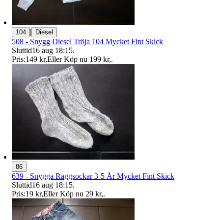
|
104
Diesel
508 - Snygg Diesel Tröja 104 Mycket Fint Skick
Sluttid
16 aug 18:15
.
Pris:
149 kr
,
Eller Köp nu
199 kr
,
.
86
639 - Snygga Raggsockar 3-5 År Mycket Fint Skick
Sluttid
16 aug 18:15
.
Pris:
19 kr
,
Eller Köp nu
29 kr
,
.