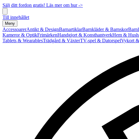
Sälj ditt fordon gratis! Läs mer om hur ->
Till innehållet
Meny
Accessoarer
Antikt & Design
Barnartiklar
Barnkläder & Barnskor
Barnl
Kameror & Optik
Frimärken
Handgjort & Konsthantverk
Hem & Hushå
Tablets & Wearables
Trädgård & Växter
TV-spel & Datorspel
Vykort &