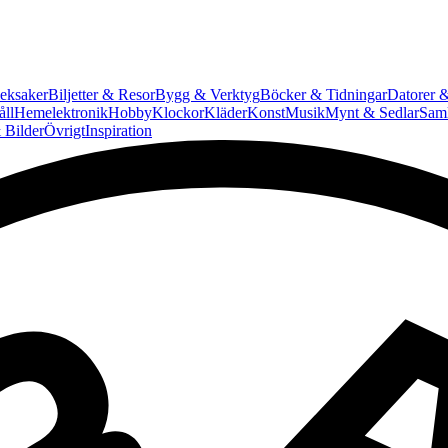
eksaker
Biljetter & Resor
Bygg & Verktyg
Böcker & Tidningar
Datorer &
ll
Hemelektronik
Hobby
Klockor
Kläder
Konst
Musik
Mynt & Sedlar
Saml
 Bilder
Övrigt
Inspiration