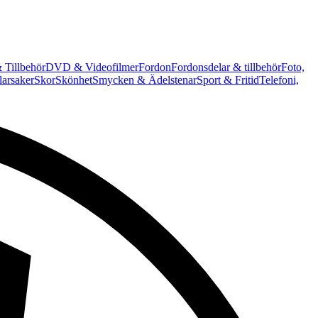
 Tillbehör
DVD & Videofilmer
Fordon
Fordonsdelar & tillbehör
Foto,
arsaker
Skor
Skönhet
Smycken & Ädelstenar
Sport & Fritid
Telefoni,