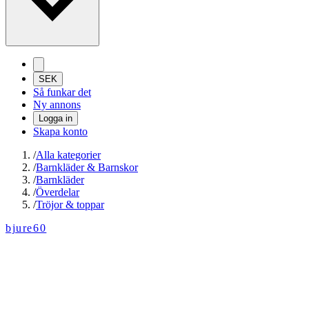
SEK
Så funkar det
Ny annons
Logga in
Skapa konto
/
Alla kategorier
/
Barnkläder & Barnskor
/
Barnkläder
/
Överdelar
/
Tröjor & toppar
bjure60