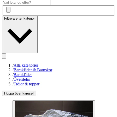
Filtrera efter kategori
/
Alla kategorier
/
Barnkläder & Barnskor
/
Barnkläder
/
Överdelar
/
Tröjor & toppar
Hoppa över karusell