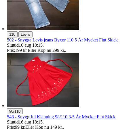
|
110
Levi's
502 - Snygga Levis jeans Byxor 110 5 År Mycket Fint Skick
Sluttid
16 aug 18:15
.
Pris:
199 kr
,
Eller Köp nu
299 kr
,
.
98/110
548 - Snygg Jul Klänning 98/110 3-5 År Mycket Fint Skick
Sluttid
16 aug 18:15
.
Pris:
99 kr
,
Eller Köp nu
149 kr
,
.