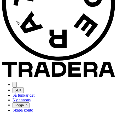
SEK
Så funkar det
Ny annons
Logga in
Skapa konto