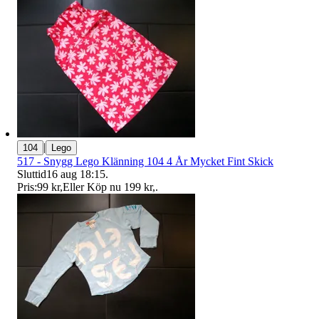
|
104
Lego
517 - Snygg Lego Klänning 104 4 År Mycket Fint Skick
Sluttid
16 aug 18:15
.
Pris:
99 kr
,
Eller Köp nu
199 kr
,
.