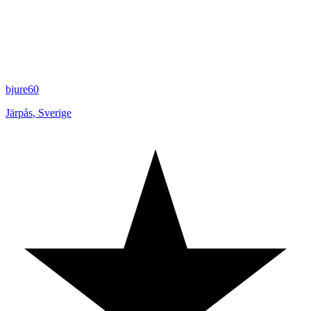
bjure60
Järpås
,
Sverige