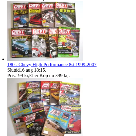
180 - Chevy High Performance 8st 1999-2007
Sluttid
16 aug 18:15
.
Pris:
199 kr
,
Eller Köp nu
399 kr
,
.