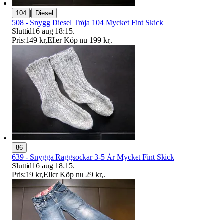
|
104
Diesel
508 - Snygg Diesel Tröja 104 Mycket Fint Skick
Sluttid
16 aug 18:15
.
Pris:
149 kr
,
Eller Köp nu
199 kr
,
.
86
639 - Snygga Raggsockar 3-5 År Mycket Fint Skick
Sluttid
16 aug 18:15
.
Pris:
19 kr
,
Eller Köp nu
29 kr
,
.