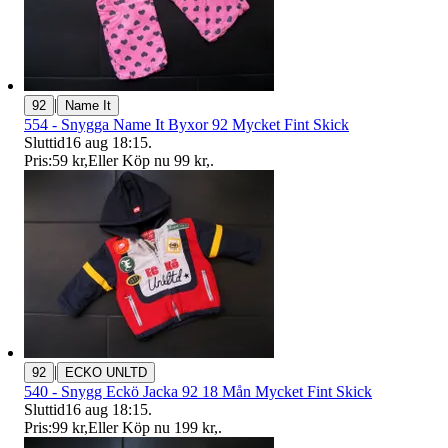
|
92
Name It
554 - Snygga Name It Byxor 92 Mycket Fint Skick
Sluttid
16 aug 18:15
.
Pris:
59 kr
,
Eller Köp nu
99 kr
,
.
|
92
ECKO UNLTD
540 - Snygg Eckö Jacka 92 18 Mån Mycket Fint Skick
Sluttid
16 aug 18:15
.
Pris:
99 kr
,
Eller Köp nu
199 kr
,
.