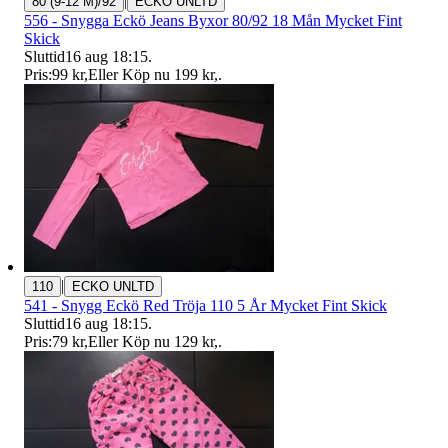
|
80 (9-12 M)/92
ECKO UNLTD
556 - Snygga Eckö Jeans Byxor 80/92 18 Mån Mycket Fint
Skick
Sluttid
16 aug 18:15
.
Pris:
99 kr
,
Eller Köp nu
199 kr
,
.
|
110
ECKO UNLTD
541 - Snygg Eckö Red Tröja 110 5 År Mycket Fint Skick
Sluttid
16 aug 18:15
.
Pris:
79 kr
,
Eller Köp nu
129 kr
,
.