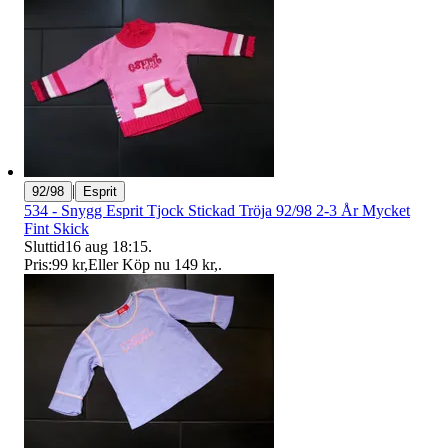
|
92/98
Esprit
534 - Snygg Esprit Tjock Stickad Tröja 92/98 2-3 År Mycket
Fint Skick
Sluttid
16 aug 18:15
.
Pris:
99 kr
,
Eller Köp nu
149 kr
,
.