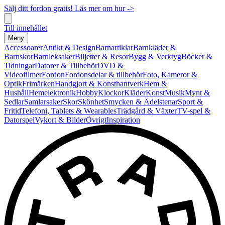
Sälj ditt fordon gratis! Läs mer om hur ->
Till innehållet
Meny
Accessoarer
Antikt & Design
Barnartiklar
Barnkläder &
Barnskor
Barnleksaker
Biljetter & Resor
Bygg & Verktyg
Böcker &
Tidningar
Datorer & Tillbehör
DVD &
Videofilmer
Fordon
Fordonsdelar & tillbehör
Foto, Kameror &
Optik
Frimärken
Handgjort & Konsthantverk
Hem &
Hushåll
Hemelektronik
Hobby
Klockor
Kläder
Konst
Musik
Mynt &
Sedlar
Samlarsaker
Skor
Skönhet
Smycken & Ädelstenar
Sport &
Fritid
Telefoni, Tablets & Wearables
Trädgård & Växter
TV-spel &
Datorspel
Vykort & Bilder
Övrigt
Inspiration