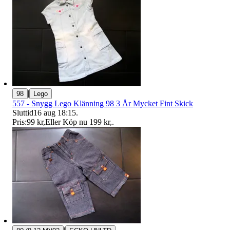
|
98
Lego
557 - Snygg Lego Klänning 98 3 År Mycket Fint Skick
Sluttid
16 aug 18:15
.
Pris:
99 kr
,
Eller Köp nu
199 kr
,
.