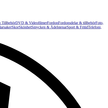
 Tillbehör
DVD & Videofilmer
Fordon
Fordonsdelar & tillbehör
Foto,
arsaker
Skor
Skönhet
Smycken & Ädelstenar
Sport & Fritid
Telefoni,