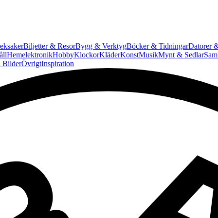
eksaker
Biljetter & Resor
Bygg & Verktyg
Böcker & Tidningar
Datorer &
ll
Hemelektronik
Hobby
Klockor
Kläder
Konst
Musik
Mynt & Sedlar
Saml
 Bilder
Övrigt
Inspiration