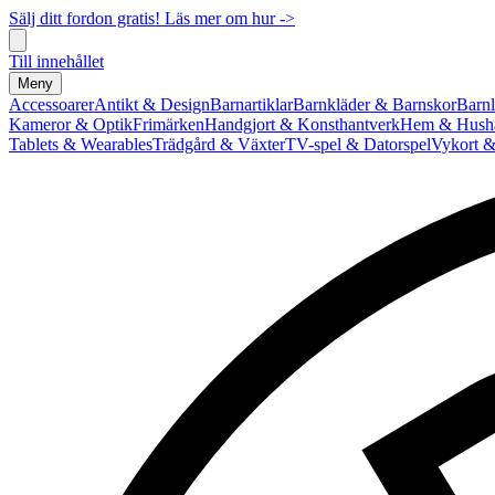
Sälj ditt fordon gratis! Läs mer om hur ->
Till innehållet
Meny
Accessoarer
Antikt & Design
Barnartiklar
Barnkläder & Barnskor
Barnl
Kameror & Optik
Frimärken
Handgjort & Konsthantverk
Hem & Hushå
Tablets & Wearables
Trädgård & Växter
TV-spel & Datorspel
Vykort &