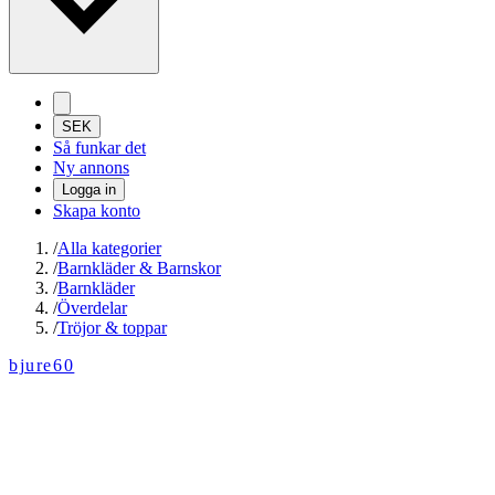
SEK
Så funkar det
Ny annons
Logga in
Skapa konto
/
Alla kategorier
/
Barnkläder & Barnskor
/
Barnkläder
/
Överdelar
/
Tröjor & toppar
bjure60