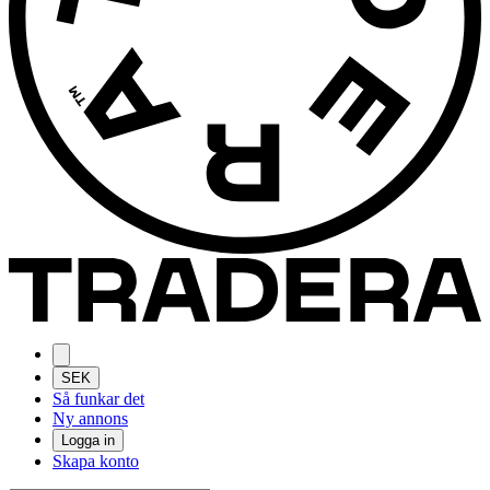
SEK
Så funkar det
Ny annons
Logga in
Skapa konto