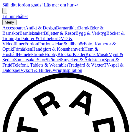
Sälj ditt fordon gratis! Läs mer om hur ->
Till innehållet
Meny
Accessoarer
Antikt & Design
Barnartiklar
Barnkläder &
Barnskor
Barnleksaker
Biljetter & Resor
Bygg & Verktyg
Böcker &
Tidningar
Datorer & Tillbehör
DVD &
Videofilmer
Fordon
Fordonsdelar & tillbehör
Foto, Kameror &
Optik
Frimärken
Handgjort & Konsthantverk
Hem &
Hushåll
Hemelektronik
Hobby
Klockor
Kläder
Konst
Musik
Mynt &
Sedlar
Samlarsaker
Skor
Skönhet
Smycken & Ädelstenar
Sport &
Fritid
Telefoni, Tablets & Wearables
Trädgård & Växter
TV-spel &
Datorspel
Vykort & Bilder
Övrigt
Inspiration