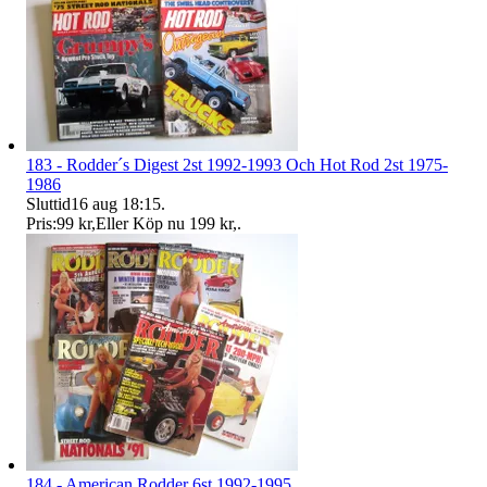
183 - Rodder´s Digest 2st 1992-1993 Och Hot Rod 2st 1975-
1986
Sluttid
16 aug 18:15
.
Pris:
99 kr
,
Eller Köp nu
199 kr
,
.
184 - American Rodder 6st 1992-1995