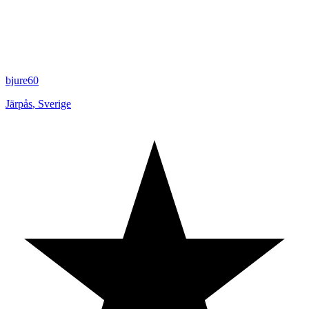
bjure60
Järpås
,
Sverige