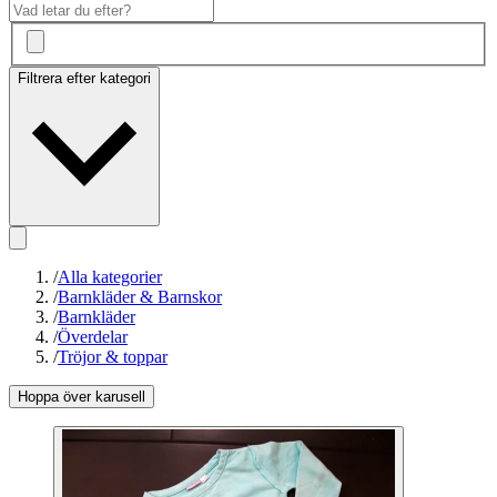
Filtrera efter kategori
/
Alla kategorier
/
Barnkläder & Barnskor
/
Barnkläder
/
Överdelar
/
Tröjor & toppar
Hoppa över karusell