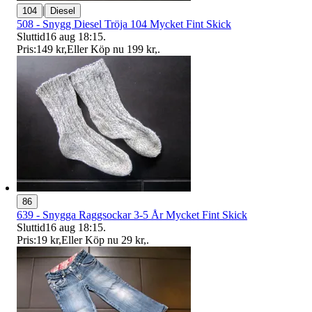
|
104
Diesel
508 - Snygg Diesel Tröja 104 Mycket Fint Skick
Sluttid
16 aug 18:15
.
Pris:
149 kr
,
Eller Köp nu
199 kr
,
.
86
639 - Snygga Raggsockar 3-5 År Mycket Fint Skick
Sluttid
16 aug 18:15
.
Pris:
19 kr
,
Eller Köp nu
29 kr
,
.