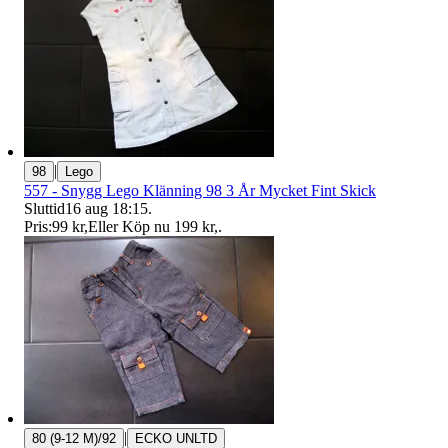
|
98
Lego
557 - Snygg Lego Klänning 98 3 År Mycket Fint Skick
Sluttid
16 aug 18:15
.
Pris:
99 kr
,
Eller Köp nu
199 kr
,
.
|
80 (9-12 M)/92
ECKO UNLTD