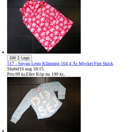
|
104
Lego
517 - Snygg Lego Klänning 104 4 År Mycket Fint Skick
Sluttid
16 aug 18:15
.
Pris:
99 kr
,
Eller Köp nu
199 kr
,
.