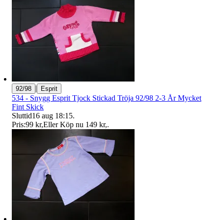
|
92/98
Esprit
534 - Snygg Esprit Tjock Stickad Tröja 92/98 2-3 År Mycket
Fint Skick
Sluttid
16 aug 18:15
.
Pris:
99 kr
,
Eller Köp nu
149 kr
,
.