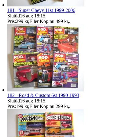
181 - Super Chevy 11st 1999-2006
Sluttid
16 aug 18:15
.
Pris:
299 kr
,
Eller Köp nu
499 kr
,
.
182 - Road & Custom 6st 1990-1993
Sluttid
16 aug 18:15
.
Pris:
199 kr
,
Eller Köp nu
299 kr
,
.