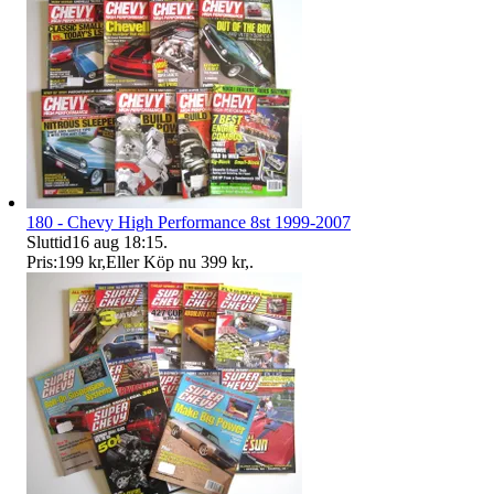
180 - Chevy High Performance 8st 1999-2007
Sluttid
16 aug 18:15
.
Pris:
199 kr
,
Eller Köp nu
399 kr
,
.