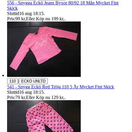
556 - Snygga Eckö Jeans Byxor 80/92 18 Mån Mycket Fint
Skick
Sluttid
16 aug 18:15
.
Pris:
99 kr
,
Eller Köp nu
199 kr
,
.
|
110
ECKO UNLTD
541 - Snygg Eckö Red Tröja 110 5 År Mycket Fint Skick
Sluttid
16 aug 18:15
.
Pris:
79 kr
,
Eller Köp nu
129 kr
,
.