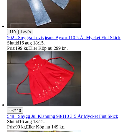
|
110
Levi's
502 - Snygga Levis jeans Byxor 110 5 År Mycket Fint Skick
Sluttid
16 aug 18:15
.
Pris:
199 kr
,
Eller Köp nu
299 kr
,
.
98/110
548 - Snygg Jul Klänning 98/110 3-5 År Mycket Fint Skick
Sluttid
16 aug 18:15
.
Pris:
99 kr
,
Eller Köp nu
149 kr
,
.