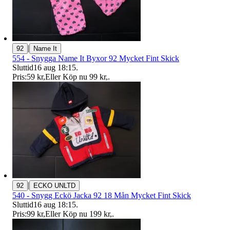
|
92
Name It
554 - Snygga Name It Byxor 92 Mycket Fint Skick
Sluttid
16 aug 18:15
.
Pris:
59 kr
,
Eller Köp nu
99 kr
,
.
|
92
ECKO UNLTD
540 - Snygg Eckö Jacka 92 18 Mån Mycket Fint Skick
Sluttid
16 aug 18:15
.
Pris:
99 kr
,
Eller Köp nu
199 kr
,
.