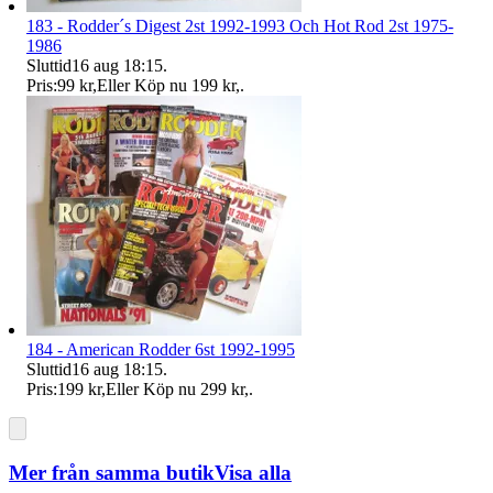
183 - Rodder´s Digest 2st 1992-1993 Och Hot Rod 2st 1975-
1986
Sluttid
16 aug 18:15
.
Pris:
99 kr
,
Eller Köp nu
199 kr
,
.
184 - American Rodder 6st 1992-1995
Sluttid
16 aug 18:15
.
Pris:
199 kr
,
Eller Köp nu
299 kr
,
.
Mer från samma butik
Visa alla