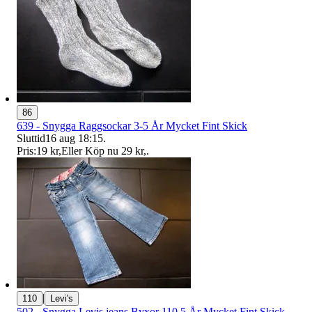
86
639 - Snygga Raggsockar 3-5 År Mycket Fint Skick
Sluttid
16 aug 18:15
.
Pris:
19 kr
,
Eller Köp nu
29 kr
,
.
|
110
Levi's
502 - Snygga Levis jeans Byxor 110 5 År Mycket Fint Skick