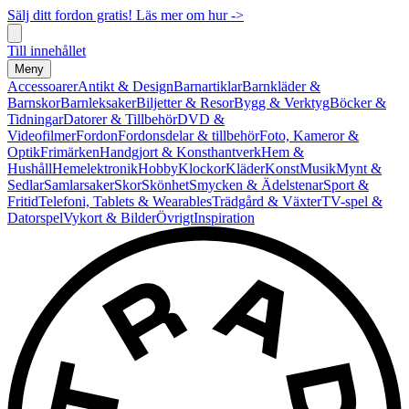
Sälj ditt fordon gratis! Läs mer om hur ->
Till innehållet
Meny
Accessoarer
Antikt & Design
Barnartiklar
Barnkläder &
Barnskor
Barnleksaker
Biljetter & Resor
Bygg & Verktyg
Böcker &
Tidningar
Datorer & Tillbehör
DVD &
Videofilmer
Fordon
Fordonsdelar & tillbehör
Foto, Kameror &
Optik
Frimärken
Handgjort & Konsthantverk
Hem &
Hushåll
Hemelektronik
Hobby
Klockor
Kläder
Konst
Musik
Mynt &
Sedlar
Samlarsaker
Skor
Skönhet
Smycken & Ädelstenar
Sport &
Fritid
Telefoni, Tablets & Wearables
Trädgård & Växter
TV-spel &
Datorspel
Vykort & Bilder
Övrigt
Inspiration