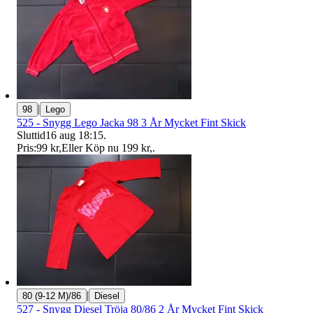
|
98
Lego
525 - Snygg Lego Jacka 98 3 År Mycket Fint Skick
Sluttid
16 aug 18:15
.
Pris:
99 kr
,
Eller Köp nu
199 kr
,
.
|
80 (9-12 M)/86
Diesel
527 - Snygg Diesel Tröja 80/86 2 År Mycket Fint Skick