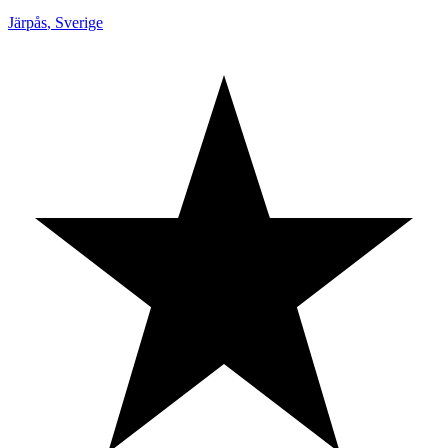
Järpås
,
Sverige