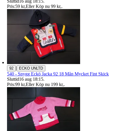
Sluttid
16 aug 18:15
.
Pris:
59 kr
,
Eller Köp nu
99 kr
,
.
|
92
ECKO UNLTD
540 - Snygg Eckö Jacka 92 18 Mån Mycket Fint Skick
Sluttid
16 aug 18:15
.
Pris:
99 kr
,
Eller Köp nu
199 kr
,
.