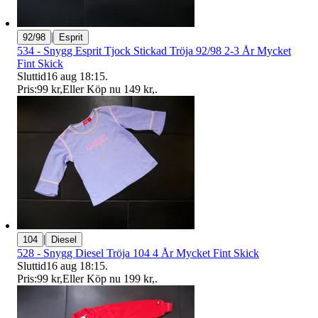
|
92/98
Esprit
534 - Snygg Esprit Tjock Stickad Tröja 92/98 2-3 År Mycket
Fint Skick
Sluttid
16 aug 18:15
.
Pris:
99 kr
,
Eller Köp nu
149 kr
,
.
|
104
Diesel
528 - Snygg Diesel Tröja 104 4 År Mycket Fint Skick
Sluttid
16 aug 18:15
.
Pris:
99 kr
,
Eller Köp nu
199 kr
,
.