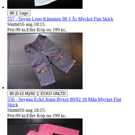
|
98
Lego
557 - Snygg Lego Klänning 98 3 År Mycket Fint Skick
Sluttid
16 aug 18:15
.
Pris:
99 kr
,
Eller Köp nu
199 kr
,
.
|
80 (9-12 M)/92
ECKO UNLTD
556 - Snygga Eckö Jeans Byxor 80/92 18 Mån Mycket Fint
Skick
Sluttid
16 aug 18:15
.
Pris:
99 kr
,
Eller Köp nu
199 kr
,
.