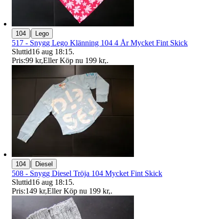
|
104
Lego
517 - Snygg Lego Klänning 104 4 År Mycket Fint Skick
Sluttid
16 aug 18:15
.
Pris:
99 kr
,
Eller Köp nu
199 kr
,
.
|
104
Diesel
508 - Snygg Diesel Tröja 104 Mycket Fint Skick
Sluttid
16 aug 18:15
.
Pris:
149 kr
,
Eller Köp nu
199 kr
,
.