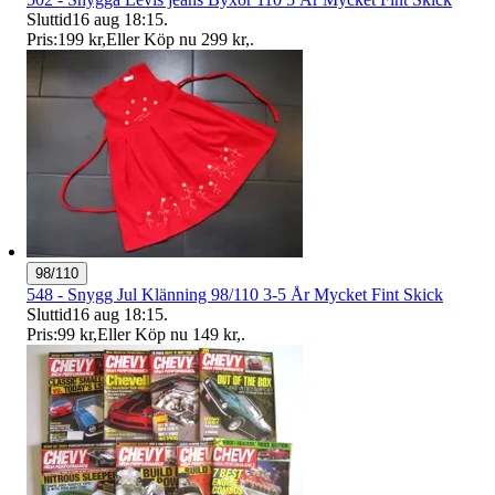
Sluttid
16 aug 18:15
.
Pris:
199 kr
,
Eller Köp nu
299 kr
,
.
98/110
548 - Snygg Jul Klänning 98/110 3-5 År Mycket Fint Skick
Sluttid
16 aug 18:15
.
Pris:
99 kr
,
Eller Köp nu
149 kr
,
.