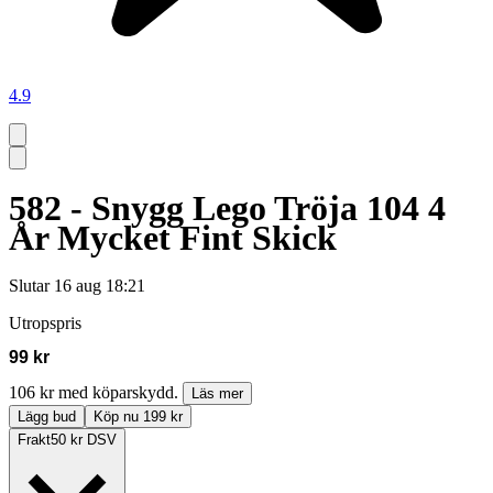
4.9
582 - Snygg Lego Tröja 104 4
År Mycket Fint Skick
Slutar
16 aug 18:21
Utropspris
99 kr
106 kr med köparskydd.
Läs mer
Lägg bud
Köp nu 199 kr
Frakt
50 kr DSV