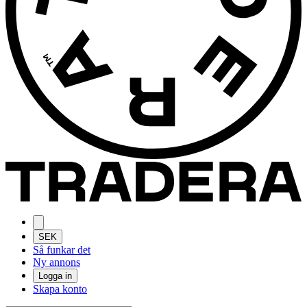
SEK
Så funkar det
Ny annons
Logga in
Skapa konto