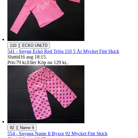
|
110
ECKO UNLTD
541 - Snygg Eckö Red Tröja 110 5 År Mycket Fint Skick
Sluttid
16 aug 18:15
.
Pris:
79 kr
,
Eller Köp nu
129 kr
,
.
|
92
Name It
554 - Snygga Name It Byxor 92 Mycket Fint Skick