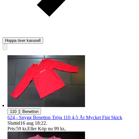
Hoppa över karusell
|
110
Benetton
624 - Snygg Benetton Tröja 110 4-5 År Mycket Fint Skick
Sluttid
16 aug 18:22
.
Pris:
59 kr
,
Eller Köp nu
99 kr
,
.