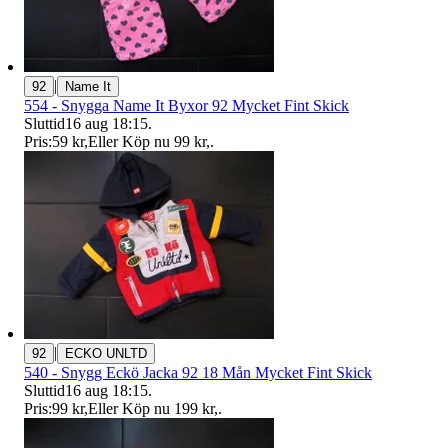
|
92
Name It
554 - Snygga Name It Byxor 92 Mycket Fint Skick
Sluttid
16 aug 18:15
.
Pris:
59 kr
,
Eller Köp nu
99 kr
,
.
|
92
ECKO UNLTD
540 - Snygg Eckö Jacka 92 18 Mån Mycket Fint Skick
Sluttid
16 aug 18:15
.
Pris:
99 kr
,
Eller Köp nu
199 kr
,
.