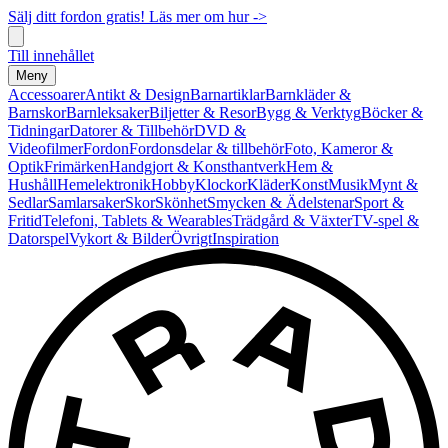
Sälj ditt fordon gratis! Läs mer om hur ->
Till innehållet
Meny
Accessoarer
Antikt & Design
Barnartiklar
Barnkläder &
Barnskor
Barnleksaker
Biljetter & Resor
Bygg & Verktyg
Böcker &
Tidningar
Datorer & Tillbehör
DVD &
Videofilmer
Fordon
Fordonsdelar & tillbehör
Foto, Kameror &
Optik
Frimärken
Handgjort & Konsthantverk
Hem &
Hushåll
Hemelektronik
Hobby
Klockor
Kläder
Konst
Musik
Mynt &
Sedlar
Samlarsaker
Skor
Skönhet
Smycken & Ädelstenar
Sport &
Fritid
Telefoni, Tablets & Wearables
Trädgård & Växter
TV-spel &
Datorspel
Vykort & Bilder
Övrigt
Inspiration