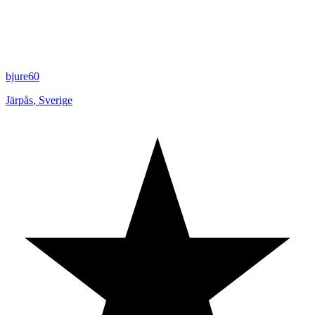
bjure60
Järpås
,
Sverige