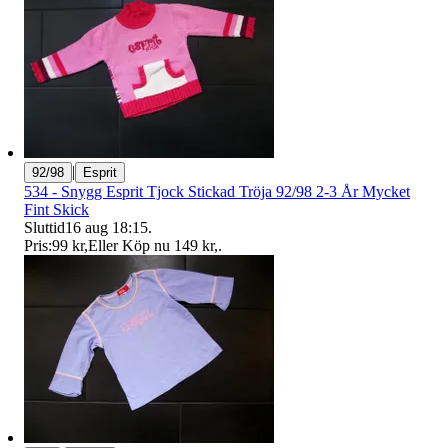
|
92/98
Esprit
534 - Snygg Esprit Tjock Stickad Tröja 92/98 2-3 År Mycket
Fint Skick
Sluttid
16 aug 18:15
.
Pris:
99 kr
,
Eller Köp nu
149 kr
,
.