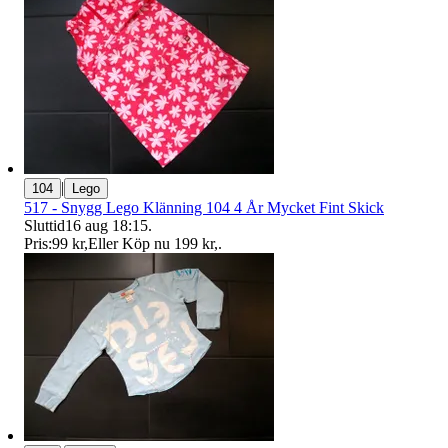
|
104
Lego
517 - Snygg Lego Klänning 104 4 År Mycket Fint Skick
Sluttid
16 aug 18:15
.
Pris:
99 kr
,
Eller Köp nu
199 kr
,
.