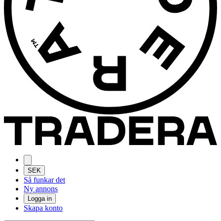
SEK
Så funkar det
Ny annons
Logga in
Skapa konto