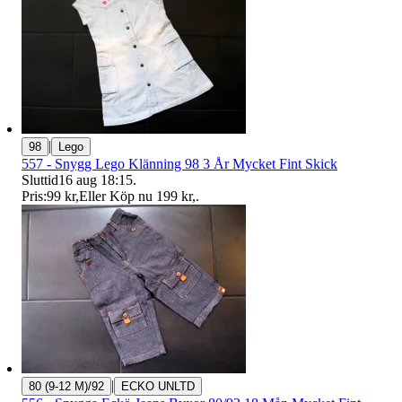
|
98
Lego
557 - Snygg Lego Klänning 98 3 År Mycket Fint Skick
Sluttid
16 aug 18:15
.
Pris:
99 kr
,
Eller Köp nu
199 kr
,
.
|
80 (9-12 M)/92
ECKO UNLTD