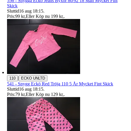
556 - Snygga Eckö Jeans Byxor 80/92 18 Mån Mycket Fint
Skick
Sluttid
16 aug 18:15
.
Pris:
99 kr
,
Eller Köp nu
199 kr
,
.
|
110
ECKO UNLTD
541 - Snygg Eckö Red Tröja 110 5 År Mycket Fint Skick
Sluttid
16 aug 18:15
.
Pris:
79 kr
,
Eller Köp nu
129 kr
,
.