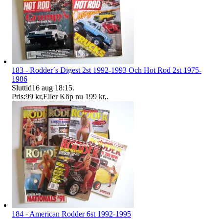
183 - Rodder´s Digest 2st 1992-1993 Och Hot Rod 2st 1975-
1986
Sluttid
16 aug 18:15
.
Pris:
99 kr
,
Eller Köp nu
199 kr
,
.
184 - American Rodder 6st 1992-1995