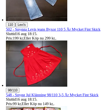
|
110
Levi's
502 - Snygga Levis jeans Byxor 110 5 År Mycket Fint Skick
Sluttid
16 aug 18:15
.
Pris:
199 kr
,
Eller Köp nu
299 kr
,
.
98/110
548 - Snygg Jul Klänning 98/110 3-5 År Mycket Fint Skick
Sluttid
16 aug 18:15
.
Pris:
99 kr
,
Eller Köp nu
149 kr
,
.