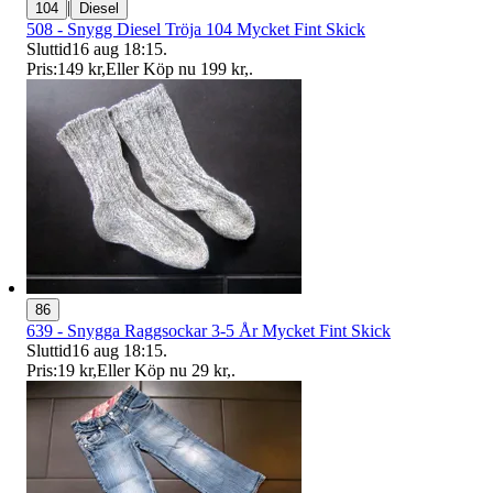
|
104
Diesel
508 - Snygg Diesel Tröja 104 Mycket Fint Skick
Sluttid
16 aug 18:15
.
Pris:
149 kr
,
Eller Köp nu
199 kr
,
.
86
639 - Snygga Raggsockar 3-5 År Mycket Fint Skick
Sluttid
16 aug 18:15
.
Pris:
19 kr
,
Eller Köp nu
29 kr
,
.