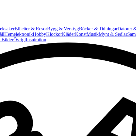
eksaker
Biljetter & Resor
Bygg & Verktyg
Böcker & Tidningar
Datorer &
ll
Hemelektronik
Hobby
Klockor
Kläder
Konst
Musik
Mynt & Sedlar
Saml
 Bilder
Övrigt
Inspiration