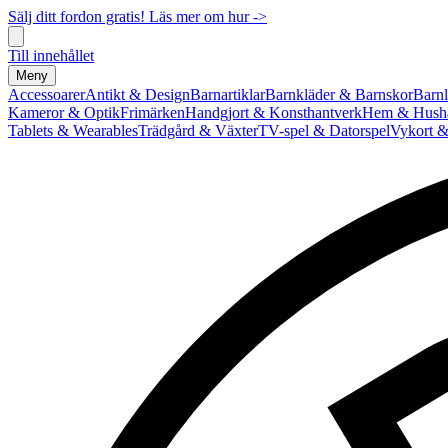
Sälj ditt fordon gratis! Läs mer om hur ->
Till innehållet
Meny
Accessoarer
Antikt & Design
Barnartiklar
Barnkläder & Barnskor
Barnl
Kameror & Optik
Frimärken
Handgjort & Konsthantverk
Hem & Hushå
Tablets & Wearables
Trädgård & Växter
TV-spel & Datorspel
Vykort &