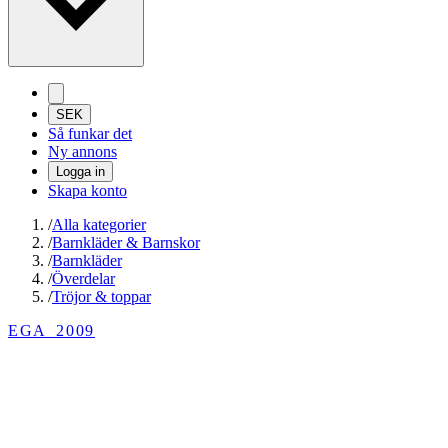
SEK
Så funkar det
Ny annons
Logga in
Skapa konto
/
Alla kategorier
/
Barnkläder & Barnskor
/
Barnkläder
/
Överdelar
/
Tröjor & toppar
EGA_2009