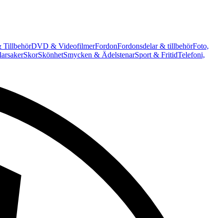
 Tillbehör
DVD & Videofilmer
Fordon
Fordonsdelar & tillbehör
Foto,
arsaker
Skor
Skönhet
Smycken & Ädelstenar
Sport & Fritid
Telefoni,