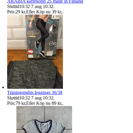
ARABIA kaffekopp 25 made in Finland
Sluttid
10:32
7 aug 10:32
.
Pris:
29 kr
,
Eller Köp nu
39 kr
,
.
Träningstights leggings 36/38
Sluttid
10:32
7 aug 10:32
.
Pris:
79 kr
,
Eller Köp nu
89 kr
,
.