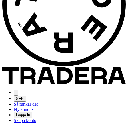
SEK
Så funkar det
Ny annons
Logga in
Skapa konto