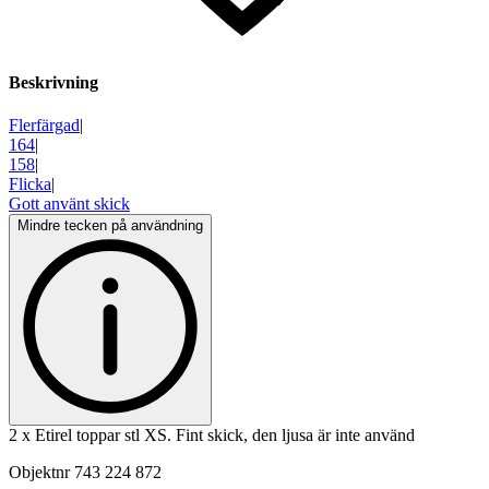
Beskrivning
Flerfärgad
|
164
|
158
|
Flicka
|
Gott använt skick
Mindre tecken på användning
2 x Etirel toppar stl XS. Fint skick, den ljusa är inte använd
Objektnr
743 224 872