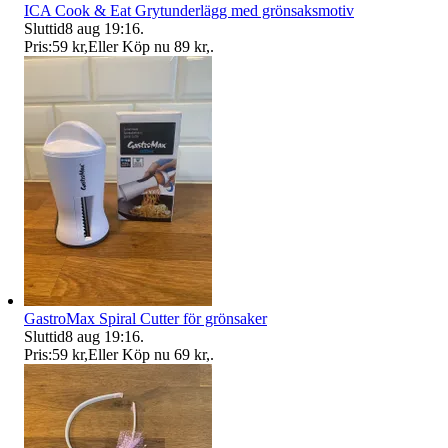
ICA Cook & Eat Grytunderlägg med grönsaksmotiv
Sluttid
8 aug 19:16
.
Pris:
59 kr
,
Eller Köp nu
89 kr
,
.
GastroMax Spiral Cutter för grönsaker
Sluttid
8 aug 19:16
.
Pris:
59 kr
,
Eller Köp nu
69 kr
,
.