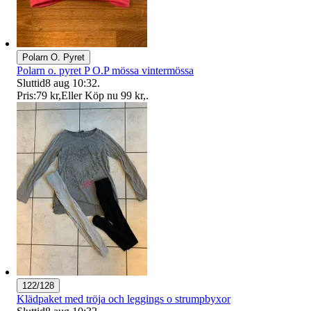
Polarn O. Pyret
Polarn o. pyret P O.P mössa vintermössa
Sluttid
8 aug 10:32
.
Pris:
79 kr
,
Eller Köp nu
99 kr
,
.
122/128
Klädpaket med tröja och leggings o strumpbyxor