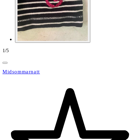
1
/
5
Midsommarnatt