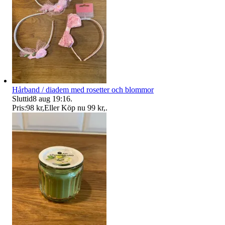
Hårband / diadem med rosetter och blommor
Sluttid
8 aug 19:16
.
Pris:
98 kr
,
Eller Köp nu
99 kr
,
.