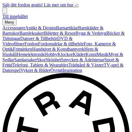
Sälj ditt fordon gratis! Läs mer om hur ->
Till innehållet
Meny
Accessoarer
Antikt & Design
Barnartiklar
Barnkläder &
Barnskor
Barnleksaker
Biljetter & Resor
Bygg & Verktyg
Böcker &
Tidningar
Datorer & Tillbehör
DVD &
Videofilmer
Fordon
Fordonsdelar & tillbehör
Foto, Kameror &
Optik
Frimärken
Handgjort & Konsthantverk
Hem &
Hushåll
Hemelektronik
Hobby
Klockor
Kläder
Konst
Musik
Mynt &
Sedlar
Samlarsaker
Skor
Skönhet
Smycken & Ädelstenar
Sport &
Fritid
Telefoni, Tablets & Wearables
Trädgård & Växter
TV-spel &
Datorspel
Vykort & Bilder
Övrigt
Inspiration