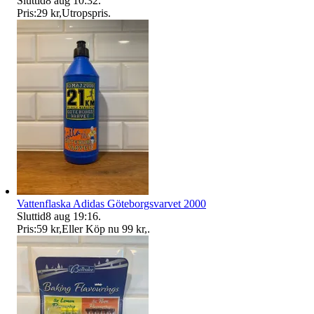
Sluttid
8 aug 10:32
.
Pris:
29 kr
,
Utropspris
.
Vattenflaska Adidas Göteborgsvarvet 2000
Sluttid
8 aug 19:16
.
Pris:
59 kr
,
Eller Köp nu
99 kr
,
.