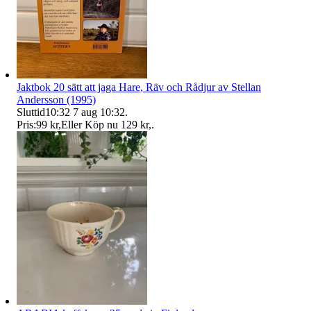
Jaktbok 20 sätt att jaga Hare, Räv och Rådjur av Stellan
Andersson (1995)
Sluttid
10:32
7 aug 10:32
.
Pris:
99 kr
,
Eller Köp nu
129 kr
,
.