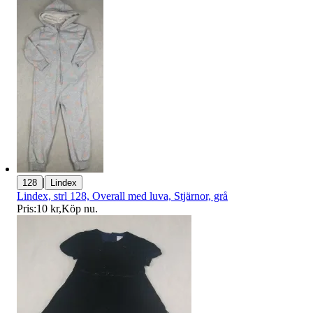
|
128
Lindex
Lindex, strl 128, Overall med luva, Stjärnor, grå
Pris:
10 kr
,
Köp nu
.