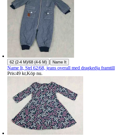
|
62 (2-4 M)/68 (4-6 M)
Name It
Name It, Strl 62/68, jeans overall med dragkedja framtill
Pris:
49 kr
,
Köp nu
.