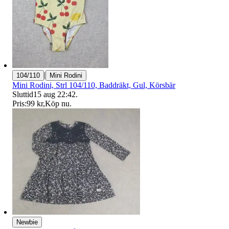
|
104/110
Mini Rodini
Mini Rodini, Strl 104/110, Baddräkt, Gul, Körsbär
Sluttid
15 aug 22:42
.
Pris:
99 kr
,
Köp nu
.
Newbie