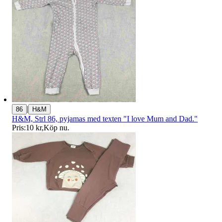
|
86
H&M
H&M, Strl 86, pyjamas med texten "I love Mum and Dad."
Pris:
10 kr
,
Köp nu
.