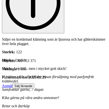
Säljer en kortärmad klänning som är ljusrosa och har glitterskimmer
över hela plagget.
Storlek:
122
Märke:
Lindex
Objektnr
705 753 371
Skick:
Använd - men i mycket gott skick!
Visningar
1 356
Vi tvättar själv alla kläder innan försäljning med parfymfritt
Publicerad
6 dec 2025 08:25
tvättmedel.
Anmäl
Sälj liknande
Samfraktar gärna, 7 dagar.
Kika gärna på våra andra annonser!
Retur och återköp