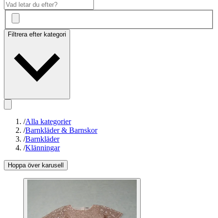
Filtrera efter kategori
/
Alla kategorier
/
Barnkläder & Barnskor
/
Barnkläder
/
Klänningar
Hoppa över karusell