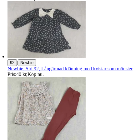
|
92
Newbie
Newbie, Strl 92, Långärmad klänning med kvistar som mönster
Pris:
40 kr
,
Köp nu
.