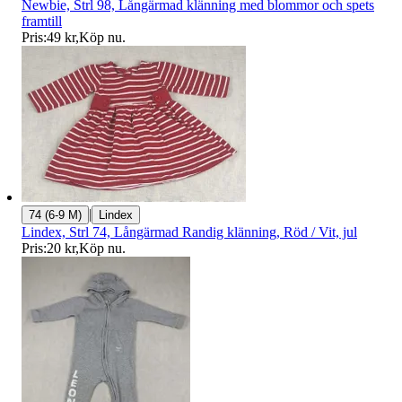
Newbie, Strl 98, Långärmad klänning med blommor och spets
framtill
Pris:
49 kr
,
Köp nu
.
|
74 (6-9 M)
Lindex
Lindex, Strl 74, Långärmad Randig klänning, Röd / Vit, jul
Pris:
20 kr
,
Köp nu
.