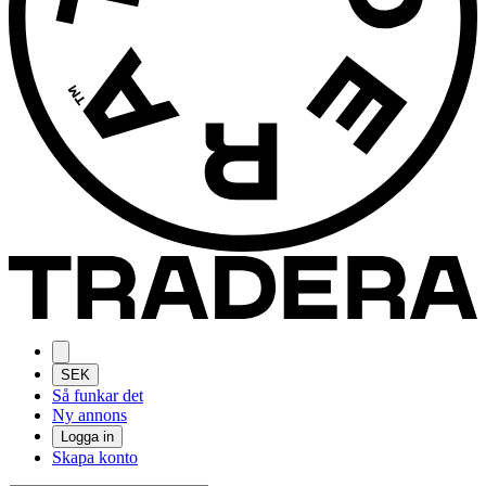
SEK
Så funkar det
Ny annons
Logga in
Skapa konto