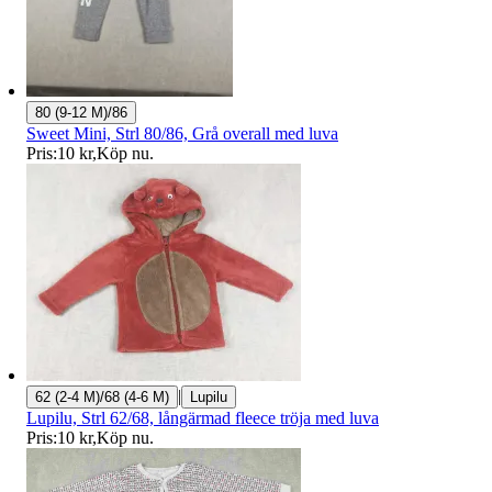
80 (9-12 M)/86
Sweet Mini, Strl 80/86, Grå overall med luva
Pris:
10 kr
,
Köp nu
.
|
62 (2-4 M)/68 (4-6 M)
Lupilu
Lupilu, Strl 62/68, långärmad fleece tröja med luva
Pris:
10 kr
,
Köp nu
.