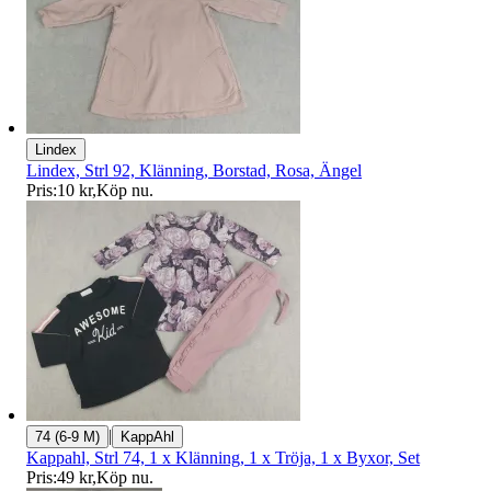
Lindex
Lindex, Strl 92, Klänning, Borstad, Rosa, Ängel
Pris:
10 kr
,
Köp nu
.
|
74 (6-9 M)
KappAhl
Kappahl, Strl 74, 1 x Klänning, 1 x Tröja, 1 x Byxor, Set
Pris:
49 kr
,
Köp nu
.