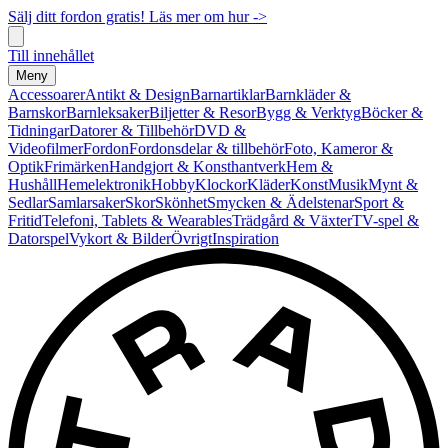
Sälj ditt fordon gratis! Läs mer om hur ->
Till innehållet
Meny
Accessoarer
Antikt & Design
Barnartiklar
Barnkläder &
Barnskor
Barnleksaker
Biljetter & Resor
Bygg & Verktyg
Böcker &
Tidningar
Datorer & Tillbehör
DVD &
Videofilmer
Fordon
Fordonsdelar & tillbehör
Foto, Kameror &
Optik
Frimärken
Handgjort & Konsthantverk
Hem &
Hushåll
Hemelektronik
Hobby
Klockor
Kläder
Konst
Musik
Mynt &
Sedlar
Samlarsaker
Skor
Skönhet
Smycken & Ädelstenar
Sport &
Fritid
Telefoni, Tablets & Wearables
Trädgård & Växter
TV-spel &
Datorspel
Vykort & Bilder
Övrigt
Inspiration