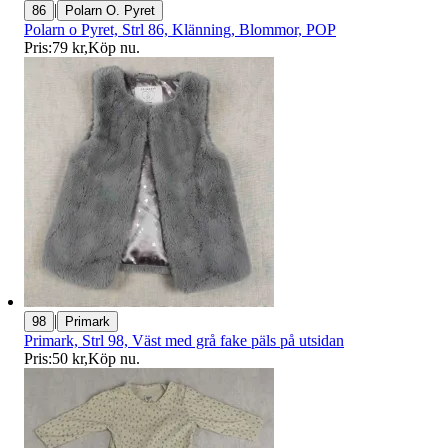
|
86
Polarn O. Pyret
Polarn o Pyret, Strl 86, Klänning, Blommor, POP
Pris:
79 kr
,
Köp nu
.
|
98
Primark
Primark, Strl 98, Väst med grå fake päls på utsidan
Pris:
50 kr
,
Köp nu
.