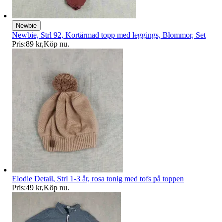
Newbie
Newbie, Strl 92, Kortärmad topp med leggings, Blommor, Set
Pris:
89 kr
,
Köp nu
.
Elodie Detail, Strl 1-3 år, rosa tonig med tofs på toppen
Pris:
49 kr
,
Köp nu
.