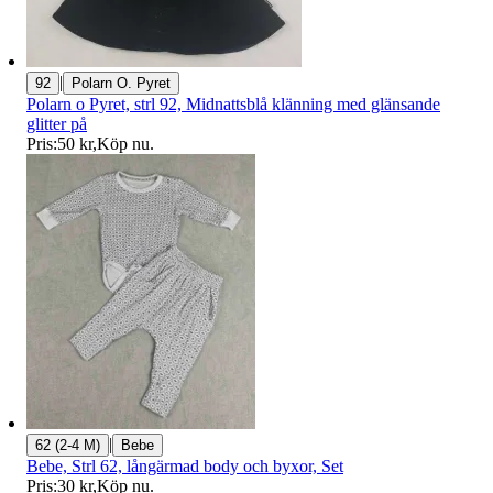
|
92
Polarn O. Pyret
Polarn o Pyret, strl 92, Midnattsblå klänning med glänsande
glitter på
Pris:
50 kr
,
Köp nu
.
|
62 (2-4 M)
Bebe
Bebe, Strl 62, långärmad body och byxor, Set
Pris:
30 kr
,
Köp nu
.