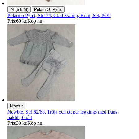
|
74 (6-9 M)
Polarn O. Pyret
Polarn o Pyret, Strl 74, Glad Svamp, Brun, Set, POP
Pris:
60 kr
,
Köp nu
.
Newbie
Newbie, Strl 62/68, Tröja och ett par leggings med frans
baktill, Grått
Pris:
30 kr
,
Köp nu
.