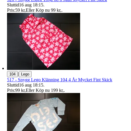
Sluttid
16 aug 18:15
.
Pris:
59 kr
,
Eller Köp nu
99 kr
,
.
|
104
Lego
517 - Snygg Lego Klänning 104 4 År Mycket Fint Skick
Sluttid
16 aug 18:15
.
Pris:
99 kr
,
Eller Köp nu
199 kr
,
.