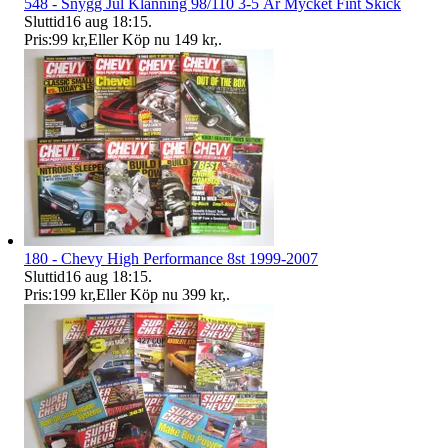
548 - Snygg Jul Klänning 98/110 3-5 År Mycket Fint Skick
Sluttid
16 aug 18:15
.
Pris:
99 kr
,
Eller Köp nu
149 kr
,
.
180 - Chevy High Performance 8st 1999-2007
Sluttid
16 aug 18:15
.
Pris:
199 kr
,
Eller Köp nu
399 kr
,
.