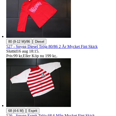
|
80 (9-12 M)/86
Diesel
527 - Snygg Diesel Tröja 80/86 2 År Mycket Fint Skick
Sluttid
16 aug 18:15
.
Pris:
99 kr
,
Eller Köp nu
199 kr
,
.
|
68 (4-6 M)
Esprit
526 - Snygg Esprit Tröja 68 6 Mån Mycket Fint Skick