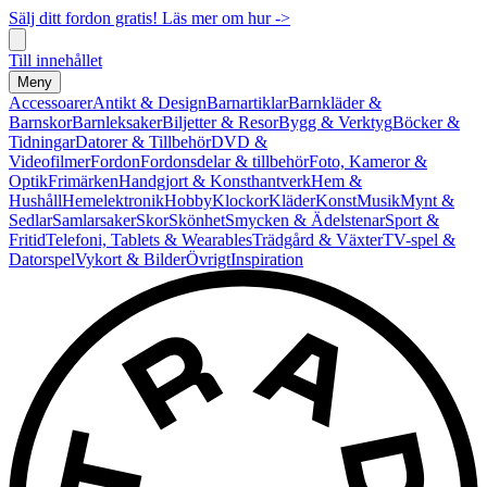
Sälj ditt fordon gratis! Läs mer om hur ->
Till innehållet
Meny
Accessoarer
Antikt & Design
Barnartiklar
Barnkläder &
Barnskor
Barnleksaker
Biljetter & Resor
Bygg & Verktyg
Böcker &
Tidningar
Datorer & Tillbehör
DVD &
Videofilmer
Fordon
Fordonsdelar & tillbehör
Foto, Kameror &
Optik
Frimärken
Handgjort & Konsthantverk
Hem &
Hushåll
Hemelektronik
Hobby
Klockor
Kläder
Konst
Musik
Mynt &
Sedlar
Samlarsaker
Skor
Skönhet
Smycken & Ädelstenar
Sport &
Fritid
Telefoni, Tablets & Wearables
Trädgård & Växter
TV-spel &
Datorspel
Vykort & Bilder
Övrigt
Inspiration