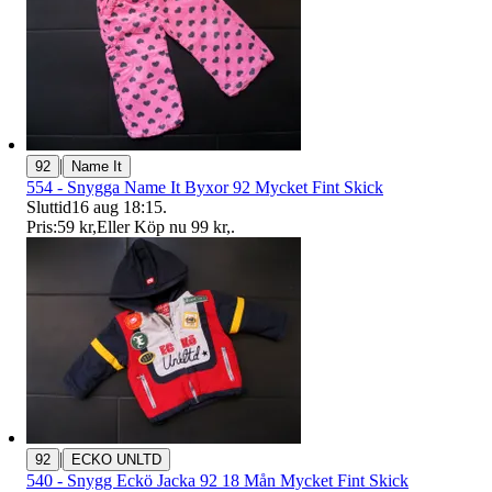
|
92
Name It
554 - Snygga Name It Byxor 92 Mycket Fint Skick
Sluttid
16 aug 18:15
.
Pris:
59 kr
,
Eller Köp nu
99 kr
,
.
|
92
ECKO UNLTD
540 - Snygg Eckö Jacka 92 18 Mån Mycket Fint Skick