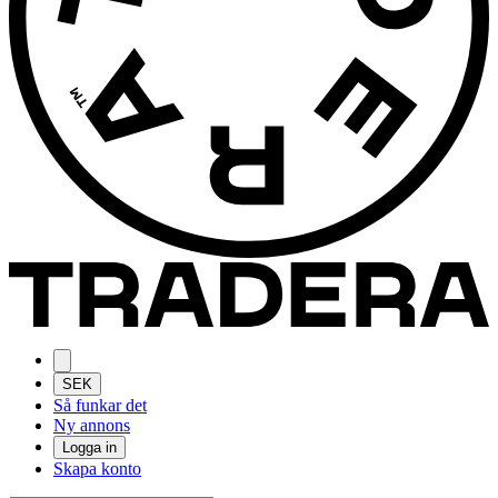
SEK
Så funkar det
Ny annons
Logga in
Skapa konto