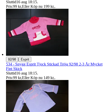
Sluttid
16 aug 18:15
.
Pris:
99 kr
,
Eller Köp nu
199 kr
,
.
|
92/98
Esprit
534 - Snygg Esprit Tjock Stickad Tröja 92/98 2-3 År Mycket
Fint Skick
Sluttid
16 aug 18:15
.
Pris:
99 kr
,
Eller Köp nu
149 kr
,
.