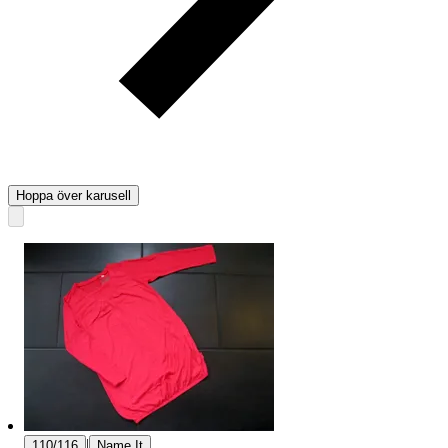
Hoppa över karusell
|
110/116
Name It