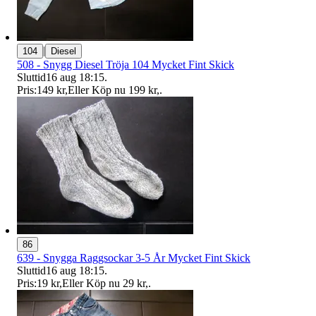
|
104
Diesel
508 - Snygg Diesel Tröja 104 Mycket Fint Skick
Sluttid
16 aug 18:15
.
Pris:
149 kr
,
Eller Köp nu
199 kr
,
.
86
639 - Snygga Raggsockar 3-5 År Mycket Fint Skick
Sluttid
16 aug 18:15
.
Pris:
19 kr
,
Eller Köp nu
29 kr
,
.