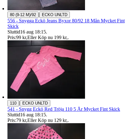
|
80 (9-12 M)/92
ECKO UNLTD
556 - Snygga Eckö Jeans Byxor 80/92 18 Mån Mycket Fint
Skick
Sluttid
16 aug 18:15
.
Pris:
99 kr
,
Eller Köp nu
199 kr
,
.
|
110
ECKO UNLTD
541 - Snygg Eckö Red Tröja 110 5 År Mycket Fint Skick
Sluttid
16 aug 18:15
.
Pris:
79 kr
,
Eller Köp nu
129 kr
,
.