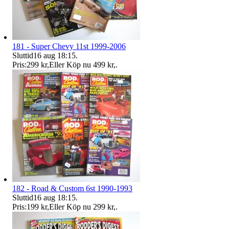
181 - Super Chevy 11st 1999-2006
Sluttid
16 aug 18:15
.
Pris:
299 kr
,
Eller Köp nu
499 kr
,
.
182 - Road & Custom 6st 1990-1993
Sluttid
16 aug 18:15
.
Pris:
199 kr
,
Eller Köp nu
299 kr
,
.