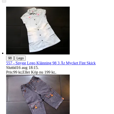
|
98
Lego
557 - Snygg Lego Klänning 98 3 År Mycket Fint Skick
Sluttid
16 aug 18:15
.
Pris:
99 kr
,
Eller Köp nu
199 kr
,
.