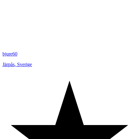
bjure60
Järpås
,
Sverige