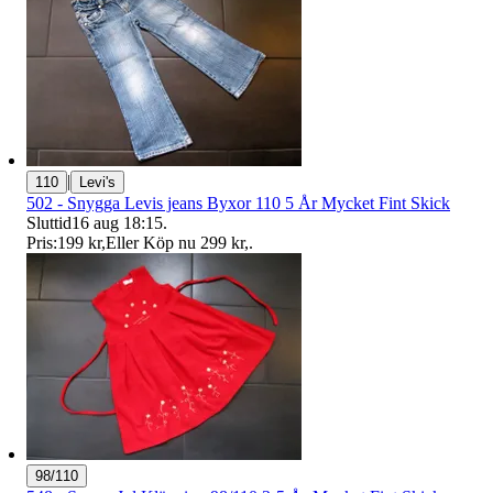
|
110
Levi's
502 - Snygga Levis jeans Byxor 110 5 År Mycket Fint Skick
Sluttid
16 aug 18:15
.
Pris:
199 kr
,
Eller Köp nu
299 kr
,
.
98/110