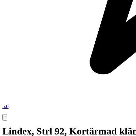
5.0
Lindex, Strl 92, Kortärmad klä