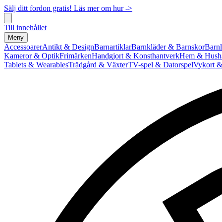
Sälj ditt fordon gratis! Läs mer om hur ->
Till innehållet
Meny
Accessoarer
Antikt & Design
Barnartiklar
Barnkläder & Barnskor
Barnl
Kameror & Optik
Frimärken
Handgjort & Konsthantverk
Hem & Hushå
Tablets & Wearables
Trädgård & Växter
TV-spel & Datorspel
Vykort &