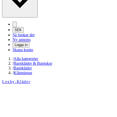
SEK
Så funkar det
Ny annons
Logga in
Skapa konto
/
Alla kategorier
/
Barnkläder & Barnskor
/
Barnkläder
/
Klänningar
Lexby-Kläder