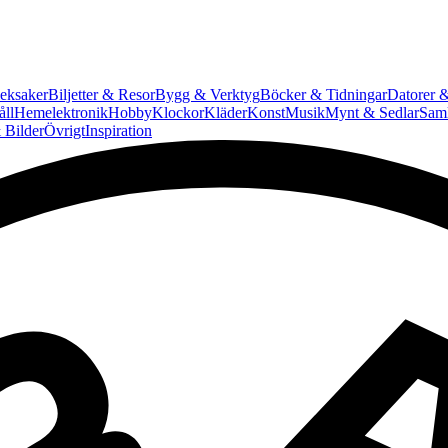
eksaker
Biljetter & Resor
Bygg & Verktyg
Böcker & Tidningar
Datorer &
ll
Hemelektronik
Hobby
Klockor
Kläder
Konst
Musik
Mynt & Sedlar
Saml
 Bilder
Övrigt
Inspiration