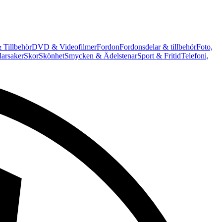
 Tillbehör
DVD & Videofilmer
Fordon
Fordonsdelar & tillbehör
Foto,
arsaker
Skor
Skönhet
Smycken & Ädelstenar
Sport & Fritid
Telefoni,