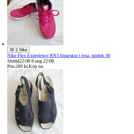
|
38
Nike
Nike Flex Experience RN3 löparskor i rosa, storlek 38
Sluttid
22:08
8 aug 22:08
.
Pris:
289 kr
,
Köp nu
.