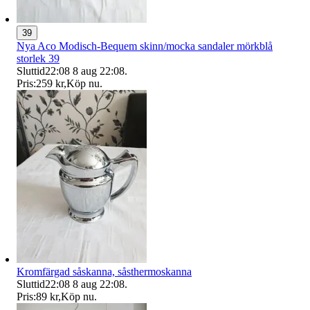
39
Nya Aco Modisch-Bequem skinn/mocka sandaler mörkblå
storlek 39
Sluttid
22:08
8 aug 22:08
.
Pris:
259 kr
,
Köp nu
.
Kromfärgad såskanna, såsthermoskanna
Sluttid
22:08
8 aug 22:08
.
Pris:
89 kr
,
Köp nu
.