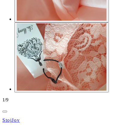
1
/
9
StojJov