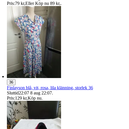
Pris:
79 kr
,
Eller Köp nu
89 kr
,
.
36
Finlayson blå, vit, rosa, lila klänning, storlek 36
Sluttid
22:07
8 aug 22:07
.
Pris:
129 kr
,
Köp nu
.