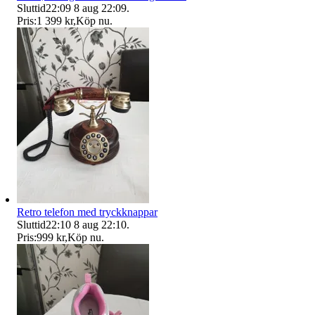
Sluttid
22:09
8 aug 22:09
.
Pris:
1 399 kr
,
Köp nu
.
Retro telefon med tryckknappar
Sluttid
22:10
8 aug 22:10
.
Pris:
999 kr
,
Köp nu
.