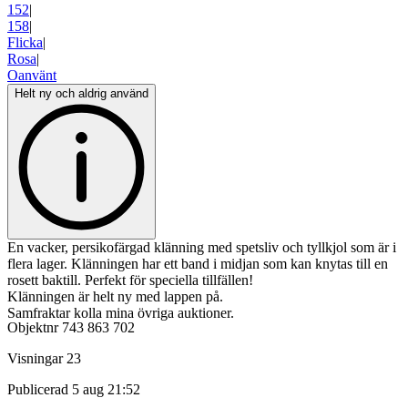
152
|
158
|
Flicka
|
Rosa
|
Oanvänt
Helt ny och aldrig använd
En vacker, persikofärgad klänning med spetsliv och tyllkjol som är i
flera lager. Klänningen har ett band i midjan som kan knytas till en
rosett baktill. Perfekt för speciella tillfällen!
Klänningen är helt ny med lappen på.
Samfraktar kolla mina övriga auktioner.
Objektnr
743 863 702
Visningar
23
Publicerad
5 aug 21:52