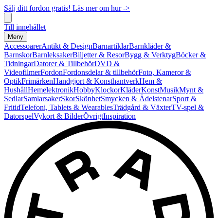
Sälj ditt fordon gratis! Läs mer om hur ->
Till innehållet
Meny
Accessoarer
Antikt & Design
Barnartiklar
Barnkläder &
Barnskor
Barnleksaker
Biljetter & Resor
Bygg & Verktyg
Böcker &
Tidningar
Datorer & Tillbehör
DVD &
Videofilmer
Fordon
Fordonsdelar & tillbehör
Foto, Kameror &
Optik
Frimärken
Handgjort & Konsthantverk
Hem &
Hushåll
Hemelektronik
Hobby
Klockor
Kläder
Konst
Musik
Mynt &
Sedlar
Samlarsaker
Skor
Skönhet
Smycken & Ädelstenar
Sport &
Fritid
Telefoni, Tablets & Wearables
Trädgård & Växter
TV-spel &
Datorspel
Vykort & Bilder
Övrigt
Inspiration