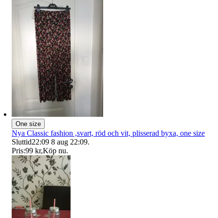
One size
Nya Classic fashion ,svart, röd och vit, plisserad byxa, one size
Sluttid
22:09
8 aug 22:09
.
Pris:
99 kr
,
Köp nu
.