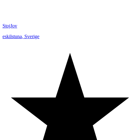
StojJov
eskilstuna
,
Sverige