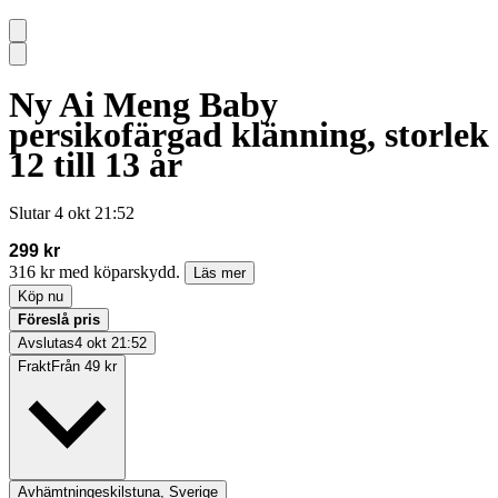
Ny Ai Meng Baby
persikofärgad klänning, storlek
12 till 13 år
Slutar
4 okt 21:52
299 kr
316 kr med köparskydd.
Läs mer
Köp nu
Föreslå pris
Avslutas
4 okt 21:52
Frakt
Från 49 kr
Avhämtning
eskilstuna, Sverige