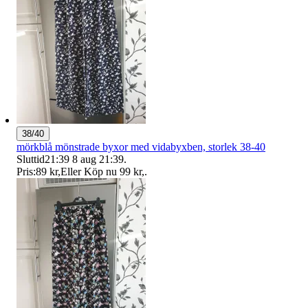
38/40
mörkblå mönstrade byxor med vidabyxben, storlek 38-40
Sluttid
21:39
8 aug 21:39
.
Pris:
89 kr
,
Eller Köp nu
99 kr
,
.