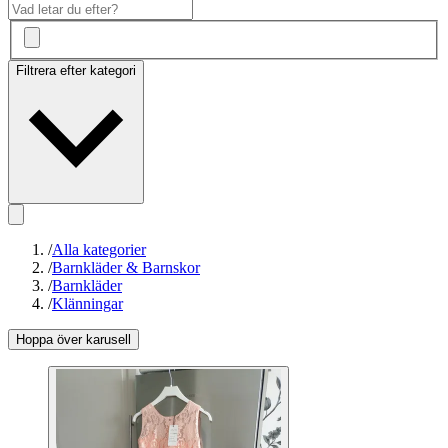
Filtrera efter kategori
/
Alla kategorier
/
Barnkläder & Barnskor
/
Barnkläder
/
Klänningar
Hoppa över karusell