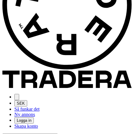
SEK
Så funkar det
Ny annons
Logga in
Skapa konto