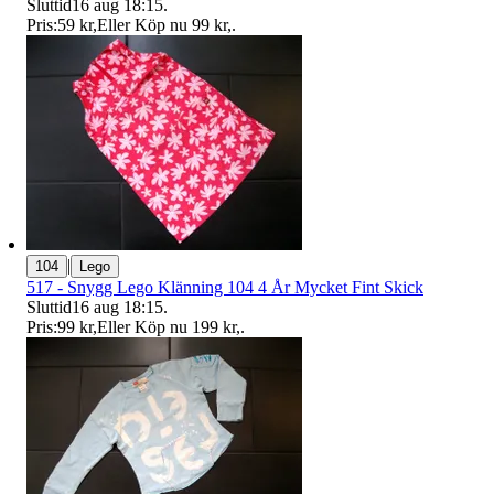
Sluttid
16 aug 18:15
.
Pris:
59 kr
,
Eller Köp nu
99 kr
,
.
|
104
Lego
517 - Snygg Lego Klänning 104 4 År Mycket Fint Skick
Sluttid
16 aug 18:15
.
Pris:
99 kr
,
Eller Köp nu
199 kr
,
.