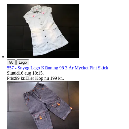
|
98
Lego
557 - Snygg Lego Klänning 98 3 År Mycket Fint Skick
Sluttid
16 aug 18:15
.
Pris:
99 kr
,
Eller Köp nu
199 kr
,
.