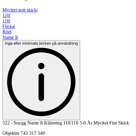
Mycket gott skick
|
110
|
116
|
Flicka
|
Röd
|
Name It
Inga eller minimala tecken på användning
522 - Snygg Name It Klänning 110/116 5-6 År Mycket Fint Skick
Objektnr
743 317 549