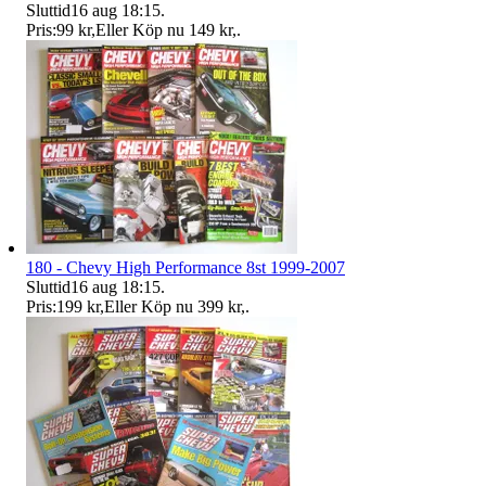
Sluttid
16 aug 18:15
.
Pris:
99 kr
,
Eller Köp nu
149 kr
,
.
180 - Chevy High Performance 8st 1999-2007
Sluttid
16 aug 18:15
.
Pris:
199 kr
,
Eller Köp nu
399 kr
,
.