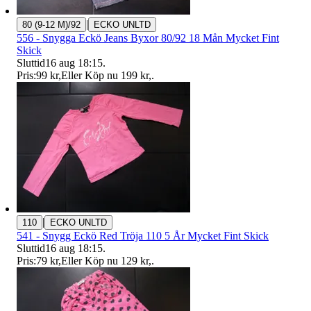
|
80 (9-12 M)/92
ECKO UNLTD
556 - Snygga Eckö Jeans Byxor 80/92 18 Mån Mycket Fint
Skick
Sluttid
16 aug 18:15
.
Pris:
99 kr
,
Eller Köp nu
199 kr
,
.
|
110
ECKO UNLTD
541 - Snygg Eckö Red Tröja 110 5 År Mycket Fint Skick
Sluttid
16 aug 18:15
.
Pris:
79 kr
,
Eller Köp nu
129 kr
,
.