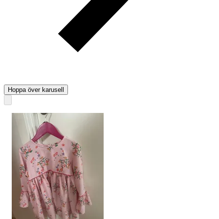
Hoppa över karusell