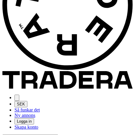
SEK
Så funkar det
Ny annons
Logga in
Skapa konto