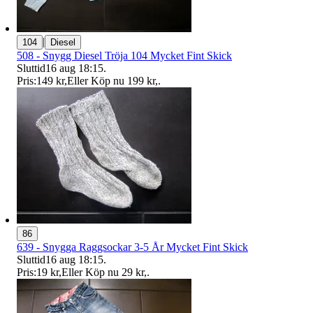
|
104
Diesel
508 - Snygg Diesel Tröja 104 Mycket Fint Skick
Sluttid
16 aug 18:15
.
Pris:
149 kr
,
Eller Köp nu
199 kr
,
.
86
639 - Snygga Raggsockar 3-5 År Mycket Fint Skick
Sluttid
16 aug 18:15
.
Pris:
19 kr
,
Eller Köp nu
29 kr
,
.