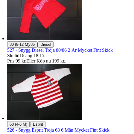
|
80 (9-12 M)/86
Diesel
527 - Snygg Diesel Tröja 80/86 2 År Mycket Fint Skick
Sluttid
16 aug 18:15
.
Pris:
99 kr
,
Eller Köp nu
199 kr
,
.
|
68 (4-6 M)
Esprit
526 - Snygg Esprit Tröja 68 6 Mån Mycket Fint Skick