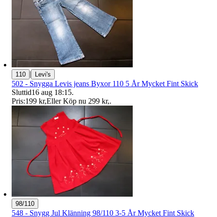
|
110
Levi's
502 - Snygga Levis jeans Byxor 110 5 År Mycket Fint Skick
Sluttid
16 aug 18:15
.
Pris:
199 kr
,
Eller Köp nu
299 kr
,
.
98/110
548 - Snygg Jul Klänning 98/110 3-5 År Mycket Fint Skick