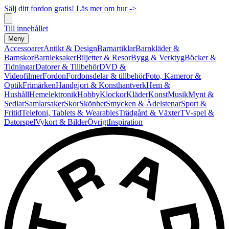
Sälj ditt fordon gratis! Läs mer om hur ->
Till innehållet
Meny
Accessoarer
Antikt & Design
Barnartiklar
Barnkläder &
Barnskor
Barnleksaker
Biljetter & Resor
Bygg & Verktyg
Böcker &
Tidningar
Datorer & Tillbehör
DVD &
Videofilmer
Fordon
Fordonsdelar & tillbehör
Foto, Kameror &
Optik
Frimärken
Handgjort & Konsthantverk
Hem &
Hushåll
Hemelektronik
Hobby
Klockor
Kläder
Konst
Musik
Mynt &
Sedlar
Samlarsaker
Skor
Skönhet
Smycken & Ädelstenar
Sport &
Fritid
Telefoni, Tablets & Wearables
Trädgård & Växter
TV-spel &
Datorspel
Vykort & Bilder
Övrigt
Inspiration