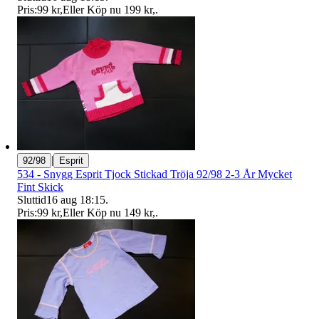
Pris:
99 kr
,
Eller Köp nu
199 kr
,
.
|
92/98
Esprit
534 - Snygg Esprit Tjock Stickad Tröja 92/98 2-3 År Mycket
Fint Skick
Sluttid
16 aug 18:15
.
Pris:
99 kr
,
Eller Köp nu
149 kr
,
.