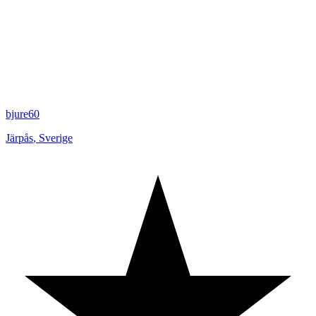
bjure60
Järpås
,
Sverige