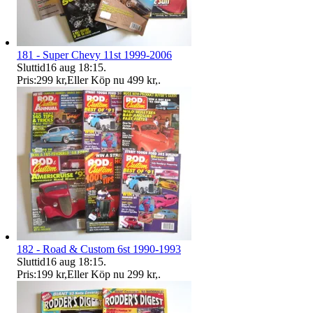
181 - Super Chevy 11st 1999-2006
Sluttid
16 aug 18:15
.
Pris:
299 kr
,
Eller Köp nu
499 kr
,
.
182 - Road & Custom 6st 1990-1993
Sluttid
16 aug 18:15
.
Pris:
199 kr
,
Eller Köp nu
299 kr
,
.