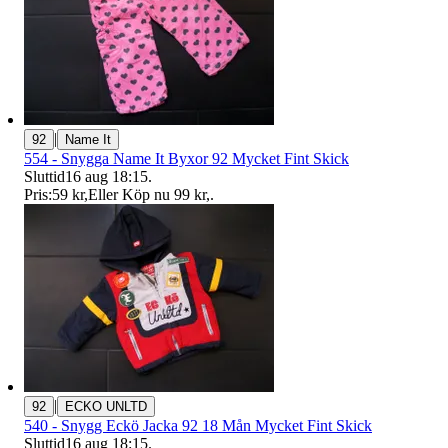
|
92
Name It
554 - Snygga Name It Byxor 92 Mycket Fint Skick
Sluttid
16 aug 18:15
.
Pris:
59 kr
,
Eller Köp nu
99 kr
,
.
|
92
ECKO UNLTD
540 - Snygg Eckö Jacka 92 18 Mån Mycket Fint Skick
Sluttid
16 aug 18:15
.