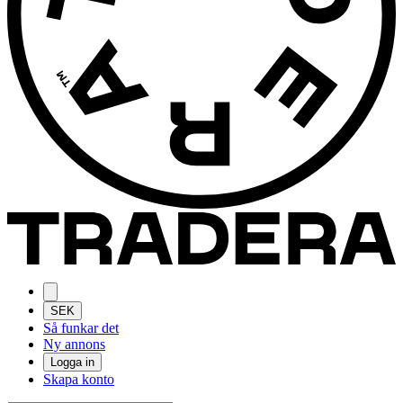
SEK
Så funkar det
Ny annons
Logga in
Skapa konto