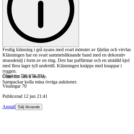
Festlig klänning i grå nyans med svart mönster av fjärilar och virvlar.
Klänningen har en svart sammetsliknande band med en dekorativ
strassdetalj i form av en ring. Den har puffärmar och en utställd kjol
med flera lager tyll undertill. Klänningen knäpps med knappar i
ryggen.
Objektnr
736 078 793
Gätte fint skick som ny.
Sampackar kolla mina övriga auktioner.
Visningar
70
Publicerad
12 jun 21:41
Anmäl
Sälj liknande