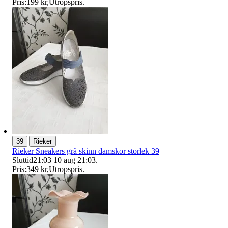
Pris:
199 kr
,
Utropspris
.
|
39
Rieker
Rieker Sneakers grå skinn damskor storlek 39
Sluttid
21:03
10 aug 21:03
.
Pris:
349 kr
,
Utropspris
.