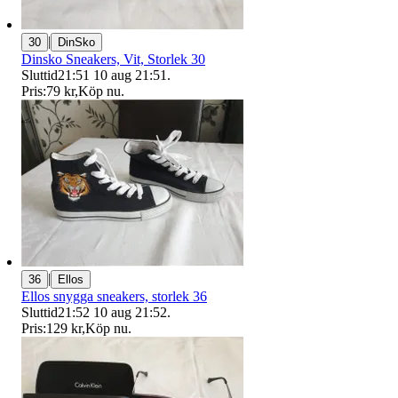
|
30
DinSko
Dinsko Sneakers, Vit, Storlek 30
Sluttid
21:51
10 aug 21:51
.
Pris:
79 kr
,
Köp nu
.
|
36
Ellos
Ellos snygga sneakers, storlek 36
Sluttid
21:52
10 aug 21:52
.
Pris:
129 kr
,
Köp nu
.