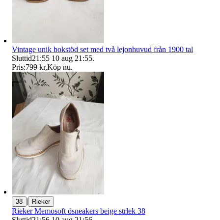
Vintage unik bokstöd set med två lejonhuvud från 1900 tal
Sluttid
21:55
10 aug 21:55
.
Pris:
799 kr
,
Köp nu
.
|
38
Rieker
Rieker Memosoft ösneakers beige strlek 38
Sluttid
21:56
10 aug 21:56
.