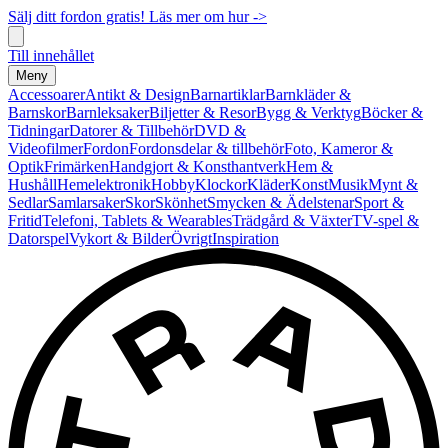
Sälj ditt fordon gratis! Läs mer om hur ->
Till innehållet
Meny
Accessoarer
Antikt & Design
Barnartiklar
Barnkläder &
Barnskor
Barnleksaker
Biljetter & Resor
Bygg & Verktyg
Böcker &
Tidningar
Datorer & Tillbehör
DVD &
Videofilmer
Fordon
Fordonsdelar & tillbehör
Foto, Kameror &
Optik
Frimärken
Handgjort & Konsthantverk
Hem &
Hushåll
Hemelektronik
Hobby
Klockor
Kläder
Konst
Musik
Mynt &
Sedlar
Samlarsaker
Skor
Skönhet
Smycken & Ädelstenar
Sport &
Fritid
Telefoni, Tablets & Wearables
Trädgård & Växter
TV-spel &
Datorspel
Vykort & Bilder
Övrigt
Inspiration