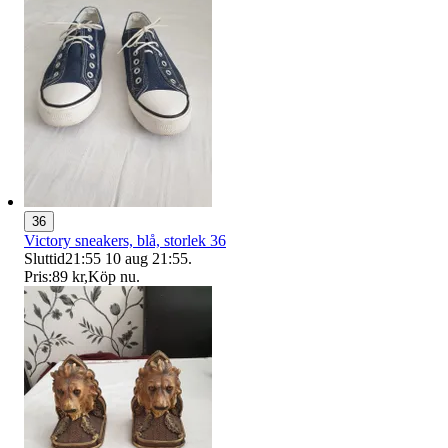
36
Victory sneakers, blå, storlek 36
Sluttid
21:55
10 aug 21:55
.
Pris:
89 kr
,
Köp nu
.