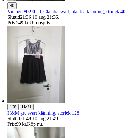
40
Vintage 80-90 tal, Claudia svart, lila, blå klänning, storlek 40
Sluttid
21:36
10 aug 21:36
.
Pris:
249 kr
,
Utropspris
.
|
128
H&M
H&M grå svart klänning, storlek 128
Sluttid
21:49
10 aug 21:49
.
Pris:
99 kr
,
Köp nu
.