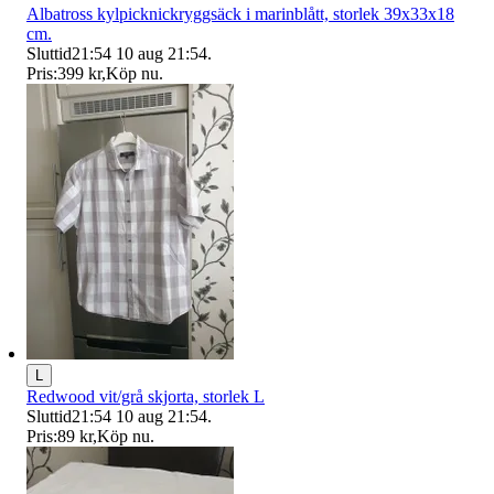
Albatross kylpicknickryggsäck i marinblått, storlek 39x33x18
cm.
Sluttid
21:54
10 aug 21:54
.
Pris:
399 kr
,
Köp nu
.
L
Redwood vit/grå skjorta, storlek L
Sluttid
21:54
10 aug 21:54
.
Pris:
89 kr
,
Köp nu
.