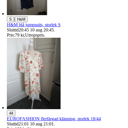
|
S
H&M
H&M blå jumpsuits, storlek S
Sluttid
20:45
10 aug 20:45
.
Pris:
79 kr
,
Utropspris
.
44
EUROFASHION flerfärgad klänning, storlek 18/44
Sluttid
21:01
10 aug 21:01
.