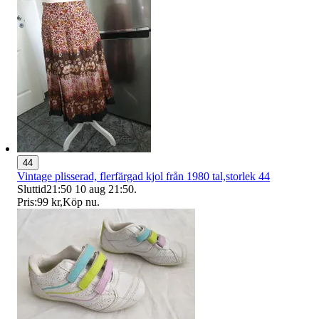
44
Vintage plisserad, flerfärgad kjol från 1980 tal,storlek 44
Sluttid
21:50
10 aug 21:50
.
Pris:
99 kr
,
Köp nu
.