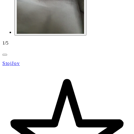
1
/
5
StojJov