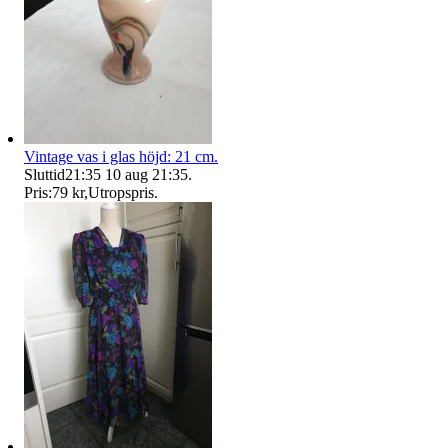
Vintage vas i glas höjd: 21 cm.
Sluttid
21:35
10 aug 21:35
.
Pris:
79 kr
,
Utropspris
.