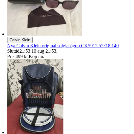
Calvin Klein
Nya Calvin Klein original solglasögon,CK5912 52?18 140
Sluttid
21:53
10 aug 21:53
.
Pris:
499 kr
,
Köp nu
.