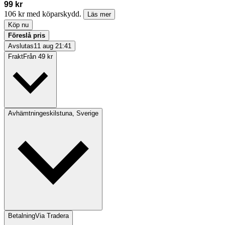
99 kr
106 kr med köparskydd.
Läs mer
Köp nu
Föreslå pris
Avslutas
11 aug 21:41
Frakt
Från 49 kr
Avhämtning
eskilstuna, Sverige
Betalning
Via Tradera