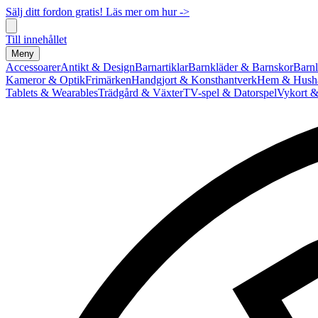
Sälj ditt fordon gratis! Läs mer om hur ->
Till innehållet
Meny
Accessoarer
Antikt & Design
Barnartiklar
Barnkläder & Barnskor
Barnl
Kameror & Optik
Frimärken
Handgjort & Konsthantverk
Hem & Hushå
Tablets & Wearables
Trädgård & Växter
TV-spel & Datorspel
Vykort &