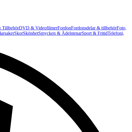
 Tillbehör
DVD & Videofilmer
Fordon
Fordonsdelar & tillbehör
Foto,
arsaker
Skor
Skönhet
Smycken & Ädelstenar
Sport & Fritid
Telefoni,