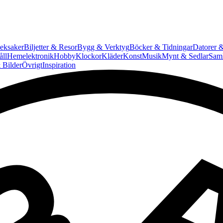
eksaker
Biljetter & Resor
Bygg & Verktyg
Böcker & Tidningar
Datorer &
ll
Hemelektronik
Hobby
Klockor
Kläder
Konst
Musik
Mynt & Sedlar
Saml
 Bilder
Övrigt
Inspiration