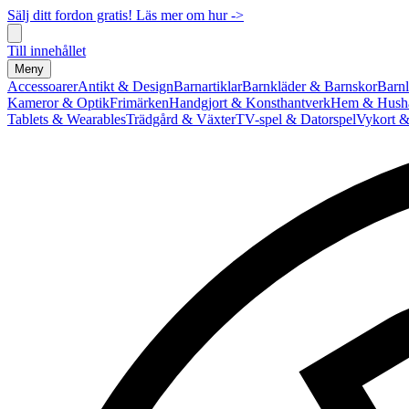
Sälj ditt fordon gratis! Läs mer om hur ->
Till innehållet
Meny
Accessoarer
Antikt & Design
Barnartiklar
Barnkläder & Barnskor
Barnl
Kameror & Optik
Frimärken
Handgjort & Konsthantverk
Hem & Hushå
Tablets & Wearables
Trädgård & Växter
TV-spel & Datorspel
Vykort &