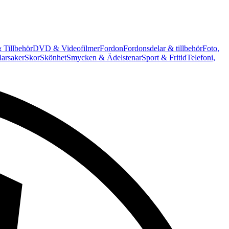
 Tillbehör
DVD & Videofilmer
Fordon
Fordonsdelar & tillbehör
Foto,
arsaker
Skor
Skönhet
Smycken & Ädelstenar
Sport & Fritid
Telefoni,