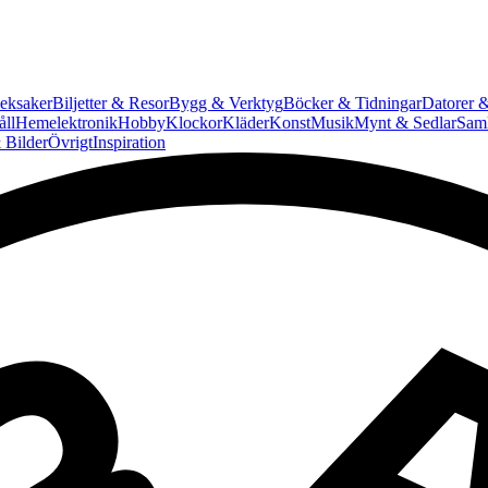
eksaker
Biljetter & Resor
Bygg & Verktyg
Böcker & Tidningar
Datorer &
ll
Hemelektronik
Hobby
Klockor
Kläder
Konst
Musik
Mynt & Sedlar
Saml
 Bilder
Övrigt
Inspiration