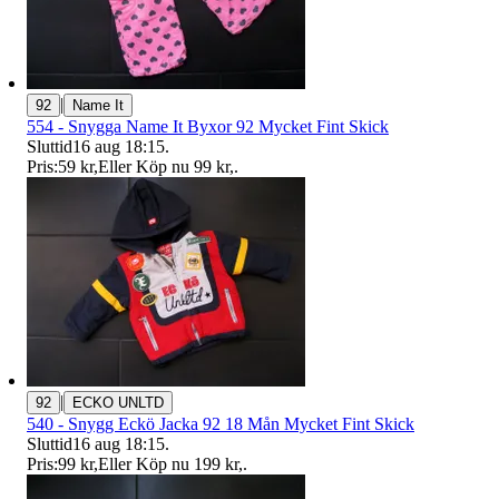
|
92
Name It
554 - Snygga Name It Byxor 92 Mycket Fint Skick
Sluttid
16 aug 18:15
.
Pris:
59 kr
,
Eller Köp nu
99 kr
,
.
|
92
ECKO UNLTD
540 - Snygg Eckö Jacka 92 18 Mån Mycket Fint Skick
Sluttid
16 aug 18:15
.
Pris:
99 kr
,
Eller Köp nu
199 kr
,
.