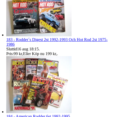
183 - Rodder´s Digest 2st 1992-1993 Och Hot Rod 2st 1975-
1986
Sluttid
16 aug 18:15
.
Pris:
99 kr
,
Eller Köp nu
199 kr
,
.
184 - American Rodder 6st 1992-1995