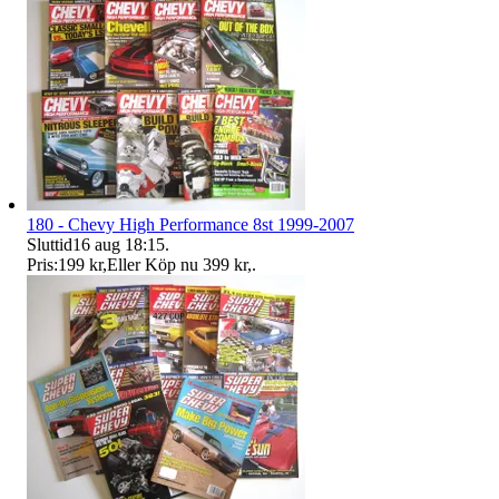
180 - Chevy High Performance 8st 1999-2007
Sluttid
16 aug 18:15
.
Pris:
199 kr
,
Eller Köp nu
399 kr
,
.