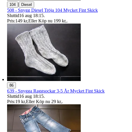
|
104
Diesel
508 - Snygg Diesel Tröja 104 Mycket Fint Skick
Sluttid
16 aug 18:15
.
Pris:
149 kr
,
Eller Köp nu
199 kr
,
.
86
639 - Snygga Raggsockar 3-5 År Mycket Fint Skick
Sluttid
16 aug 18:15
.
Pris:
19 kr
,
Eller Köp nu
29 kr
,
.