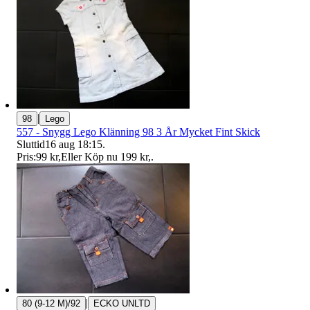
|
98
Lego
557 - Snygg Lego Klänning 98 3 År Mycket Fint Skick
Sluttid
16 aug 18:15
.
Pris:
99 kr
,
Eller Köp nu
199 kr
,
.
|
80 (9-12 M)/92
ECKO UNLTD