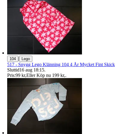
|
104
Lego
517 - Snygg Lego Klänning 104 4 År Mycket Fint Skick
Sluttid
16 aug 18:15
.
Pris:
99 kr
,
Eller Köp nu
199 kr
,
.