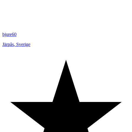
bjure60
Järpås
,
Sverige