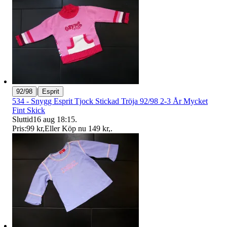
|
92/98
Esprit
534 - Snygg Esprit Tjock Stickad Tröja 92/98 2-3 År Mycket
Fint Skick
Sluttid
16 aug 18:15
.
Pris:
99 kr
,
Eller Köp nu
149 kr
,
.