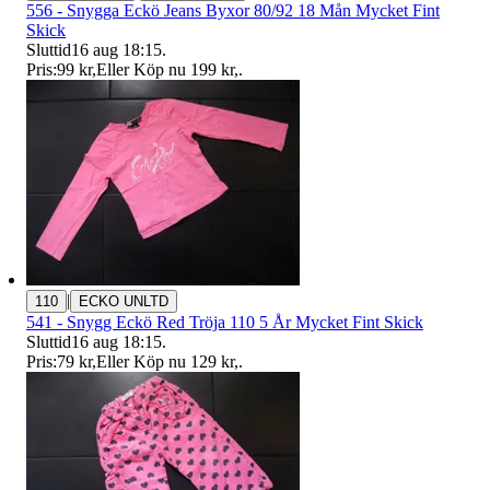
556 - Snygga Eckö Jeans Byxor 80/92 18 Mån Mycket Fint
Skick
Sluttid
16 aug 18:15
.
Pris:
99 kr
,
Eller Köp nu
199 kr
,
.
|
110
ECKO UNLTD
541 - Snygg Eckö Red Tröja 110 5 År Mycket Fint Skick
Sluttid
16 aug 18:15
.
Pris:
79 kr
,
Eller Köp nu
129 kr
,
.