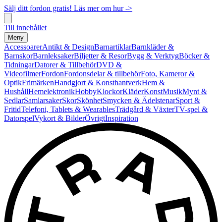
Sälj ditt fordon gratis! Läs mer om hur ->
Till innehållet
Meny
Accessoarer
Antikt & Design
Barnartiklar
Barnkläder &
Barnskor
Barnleksaker
Biljetter & Resor
Bygg & Verktyg
Böcker &
Tidningar
Datorer & Tillbehör
DVD &
Videofilmer
Fordon
Fordonsdelar & tillbehör
Foto, Kameror &
Optik
Frimärken
Handgjort & Konsthantverk
Hem &
Hushåll
Hemelektronik
Hobby
Klockor
Kläder
Konst
Musik
Mynt &
Sedlar
Samlarsaker
Skor
Skönhet
Smycken & Ädelstenar
Sport &
Fritid
Telefoni, Tablets & Wearables
Trädgård & Växter
TV-spel &
Datorspel
Vykort & Bilder
Övrigt
Inspiration