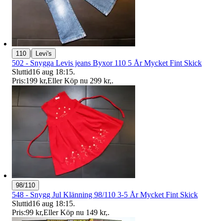
|
110
Levi's
502 - Snygga Levis jeans Byxor 110 5 År Mycket Fint Skick
Sluttid
16 aug 18:15
.
Pris:
199 kr
,
Eller Köp nu
299 kr
,
.
98/110
548 - Snygg Jul Klänning 98/110 3-5 År Mycket Fint Skick
Sluttid
16 aug 18:15
.
Pris:
99 kr
,
Eller Köp nu
149 kr
,
.