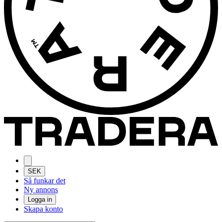
SEK
Så funkar det
Ny annons
Logga in
Skapa konto