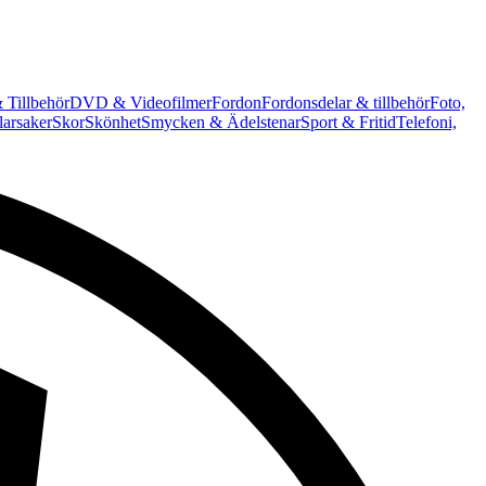
 Tillbehör
DVD & Videofilmer
Fordon
Fordonsdelar & tillbehör
Foto,
arsaker
Skor
Skönhet
Smycken & Ädelstenar
Sport & Fritid
Telefoni,