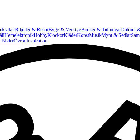
eksaker
Biljetter & Resor
Bygg & Verktyg
Böcker & Tidningar
Datorer &
ll
Hemelektronik
Hobby
Klockor
Kläder
Konst
Musik
Mynt & Sedlar
Saml
 Bilder
Övrigt
Inspiration