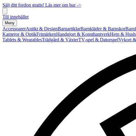
Sälj ditt fordon gratis! Läs mer om hur ->
Till innehållet
Meny
Accessoarer
Antikt & Design
Barnartiklar
Barnkläder & Barnskor
Barnl
Kameror & Optik
Frimärken
Handgjort & Konsthantverk
Hem & Hushå
Tablets & Wearables
Trädgård & Växter
TV-spel & Datorspel
Vykort &