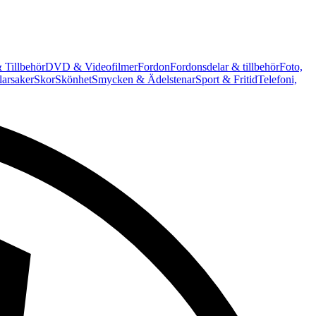
 Tillbehör
DVD & Videofilmer
Fordon
Fordonsdelar & tillbehör
Foto,
arsaker
Skor
Skönhet
Smycken & Ädelstenar
Sport & Fritid
Telefoni,