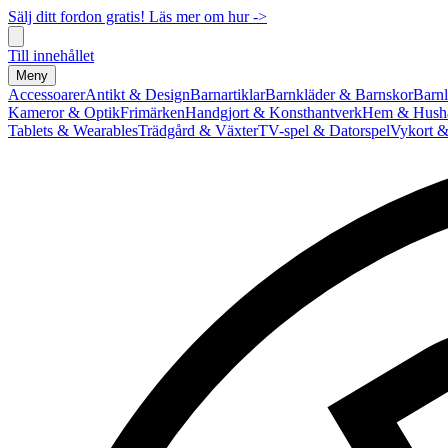
Sälj ditt fordon gratis! Läs mer om hur ->
Till innehållet
Meny
Accessoarer
Antikt & Design
Barnartiklar
Barnkläder & Barnskor
Barnl
Kameror & Optik
Frimärken
Handgjort & Konsthantverk
Hem & Hushå
Tablets & Wearables
Trädgård & Växter
TV-spel & Datorspel
Vykort &