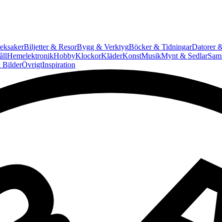
eksaker
Biljetter & Resor
Bygg & Verktyg
Böcker & Tidningar
Datorer &
ll
Hemelektronik
Hobby
Klockor
Kläder
Konst
Musik
Mynt & Sedlar
Saml
 Bilder
Övrigt
Inspiration