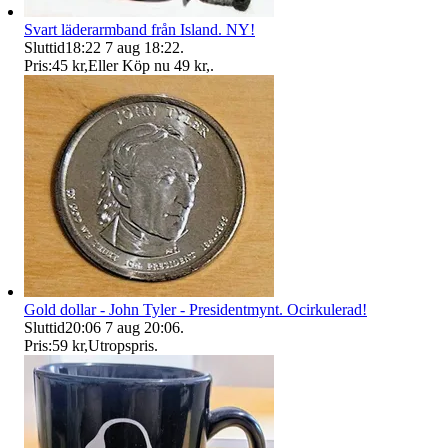
Svart läderarmband från Island. NY!
Sluttid
18:22
7 aug 18:22
.
Pris:
45 kr
,
Eller Köp nu
49 kr
,
.
Gold dollar - John Tyler - Presidentmynt. Ocirkulerad!
Sluttid
20:06
7 aug 20:06
.
Pris:
59 kr
,
Utropspris
.