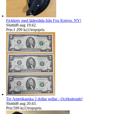
Fickkniv med läderslida från Fox Knives. NY!
Sluttid
8 aug 19:42
.
Pris:
1 299 kr
,
Utropspris
.
Tre Amerikanska 2 dollar sedlar - Ocirkulerade!
Sluttid
8 aug 20:43
.
Pris:
599 kr
,
Utropspris
.