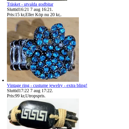
Träsket - utvalda godbitar
Sluttid
16:21
7 aug 16:21
.
Pris:
15 kr
,
Eller Köp nu
20 kr
,
.
Vintage ring - custume jewelry - extra bling!
Sluttid
17:22
7 aug 17:22
.
Pris:
99 kr
,
Utropspris
.