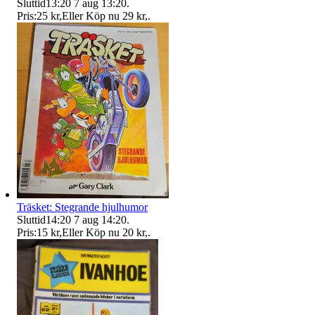
Sluttid
13:20
7 aug 13:20
.
Pris:
25 kr
,
Eller Köp nu
29 kr
,
.
Träsket: Stegrande hjulhumor
Sluttid
14:20
7 aug 14:20
.
Pris:
15 kr
,
Eller Köp nu
20 kr
,
.