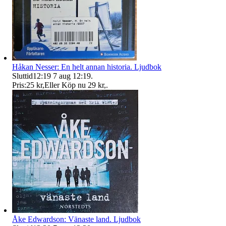
Håkan Nesser: En helt annan historia. Ljudbok
Sluttid
12:19
7 aug 12:19
.
Pris:
25 kr
,
Eller Köp nu
29 kr
,
.
Åke Edwardson: Vänaste land. Ljudbok