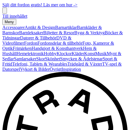
Sälj ditt fordon gratis! Läs mer om hur ->
Till innehållet
Meny
Accessoarer
Antikt & Design
Barnartiklar
Barnkläder &
Barnskor
Barnleksaker
Biljetter & Resor
Bygg & Verktyg
Böcker &
Tidningar
Datorer & Tillbehör
DVD &
Videofilmer
Fordon
Fordonsdelar & tillbehör
Foto, Kameror &
Optik
Frimärken
Handgjort & Konsthantverk
Hem &
Hushåll
Hemelektronik
Hobby
Klockor
Kläder
Konst
Musik
Mynt &
Sedlar
Samlarsaker
Skor
Skönhet
Smycken & Ädelstenar
Sport &
Fritid
Telefoni, Tablets & Wearables
Trädgård & Växter
TV-spel &
Datorspel
Vykort & Bilder
Övrigt
Inspiration