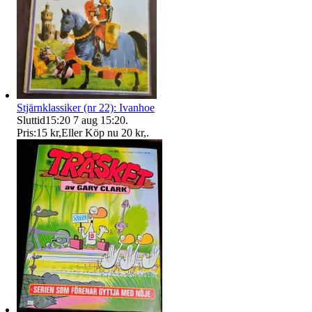
Stjärnklassiker (nr 22): Ivanhoe
Sluttid
15:20
7 aug 15:20
.
Pris:
15 kr
,
Eller Köp nu
20 kr
,
.