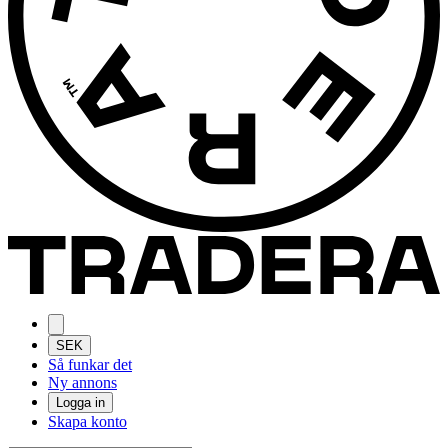
SEK
Så funkar det
Ny annons
Logga in
Skapa konto