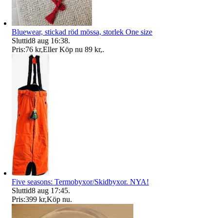
Bluewear, stickad röd mössa, storlek One size
Sluttid
8 aug 16:38
.
Pris:
76 kr
,
Eller Köp nu
89 kr
,
.
Five seasons: Termobyxor/Skidbyxor. NYA!
Sluttid
8 aug 17:45
.
Pris:
399 kr
,
Köp nu
.