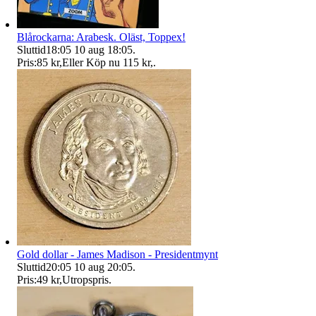
Blårockarna: Arabesk. Oläst, Toppex!
Sluttid
18:05
10 aug 18:05
.
Pris:
85 kr
,
Eller Köp nu
115 kr
,
.
Gold dollar - James Madison - Presidentmynt
Sluttid
20:05
10 aug 20:05
.
Pris:
49 kr
,
Utropspris
.