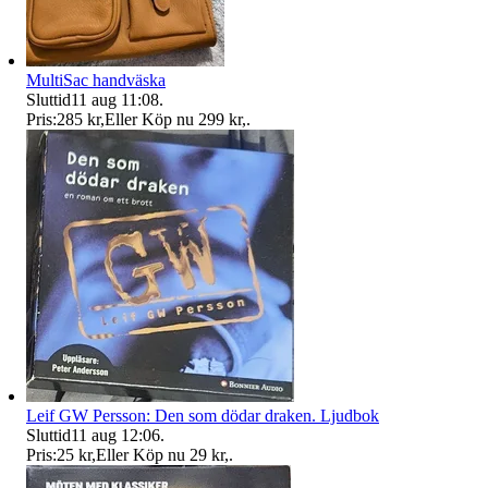
MultiSac handväska
Sluttid
11 aug 11:08
.
Pris:
285 kr
,
Eller Köp nu
299 kr
,
.
Leif GW Persson: Den som dödar draken. Ljudbok
Sluttid
11 aug 12:06
.
Pris:
25 kr
,
Eller Köp nu
29 kr
,
.