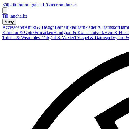
Sälj ditt fordon gratis! Läs mer om hur ->
Till innehållet
Meny
Accessoarer
Antikt & Design
Barnartiklar
Barnkläder & Barnskor
Barnl
Kameror & Optik
Frimärken
Handgjort & Konsthantverk
Hem & Hushå
Tablets & Wearables
Trädgård & Växter
TV-spel & Datorspel
Vykort &