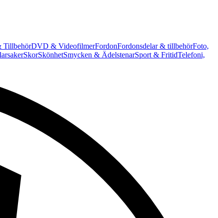
 Tillbehör
DVD & Videofilmer
Fordon
Fordonsdelar & tillbehör
Foto,
arsaker
Skor
Skönhet
Smycken & Ädelstenar
Sport & Fritid
Telefoni,