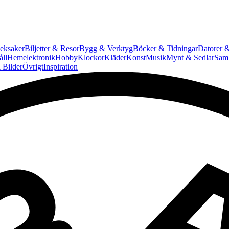
eksaker
Biljetter & Resor
Bygg & Verktyg
Böcker & Tidningar
Datorer &
ll
Hemelektronik
Hobby
Klockor
Kläder
Konst
Musik
Mynt & Sedlar
Saml
 Bilder
Övrigt
Inspiration