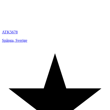
ATK5678
Spånga
,
Sverige