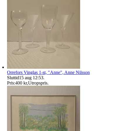
Orrefors Vinglas 1-st, "Anne", Anne Nilsson
Sluttid
15 aug 12:53
.
Pris:
400 kr
,
Utropspris
.