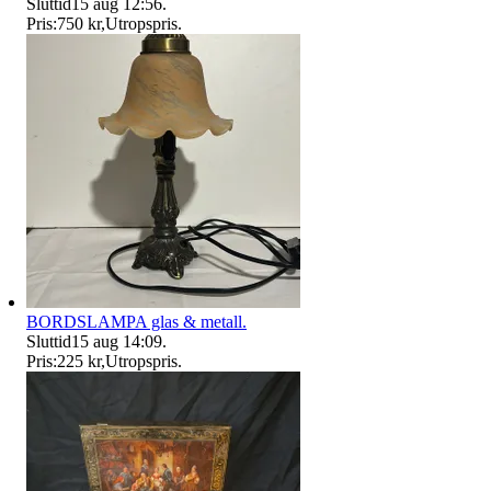
Sluttid
15 aug 12:56
.
Pris:
750 kr
,
Utropspris
.
BORDSLAMPA glas & metall.
Sluttid
15 aug 14:09
.
Pris:
225 kr
,
Utropspris
.