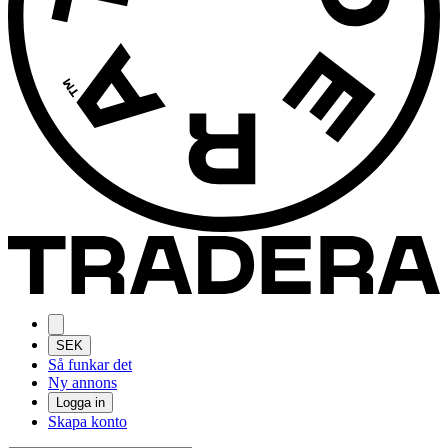
SEK
Så funkar det
Ny annons
Logga in
Skapa konto