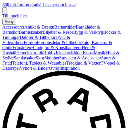
Sälj ditt fordon gratis! Läs mer om hur ->
Till innehållet
Meny
Accessoarer
Antikt & Design
Barnartiklar
Barnkläder &
Barnskor
Barnleksaker
Biljetter & Resor
Bygg & Verktyg
Böcker &
Tidningar
Datorer & Tillbehör
DVD &
Videofilmer
Fordon
Fordonsdelar & tillbehör
Foto, Kameror &
Optik
Frimärken
Handgjort & Konsthantverk
Hem &
Hushåll
Hemelektronik
Hobby
Klockor
Kläder
Konst
Musik
Mynt &
Sedlar
Samlarsaker
Skor
Skönhet
Smycken & Ädelstenar
Sport &
Fritid
Telefoni, Tablets & Wearables
Trädgård & Växter
TV-spel &
Datorspel
Vykort & Bilder
Övrigt
Inspiration