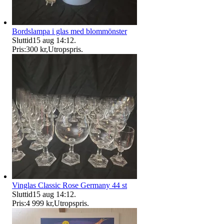
Bordslampa i glas med blommönster
Sluttid
15 aug 14:12
.
Pris:
300 kr
,
Utropspris
.
Vinglas Classic Rose Germany 44 st
Sluttid
15 aug 14:12
.
Pris:
4 999 kr
,
Utropspris
.