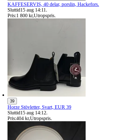
KAFFESERVIS, 40 delar, porslin, Hackefors.
Sluttid
15 aug 14:11
.
Pris:
1 800 kr
,
Utropspris
.
39
Horze Stövletter, Svart, EUR 39
Sluttid
15 aug 14:12
.
Pris:
404 kr
,
Utropspris
.