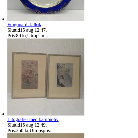
Fragonard Tallrik
Sluttid
15 aug 12:47
.
Pris:
89 kr
,
Utropspris
.
Litografier med barnmotiv
Sluttid
15 aug 12:49
.
Pris:
250 kr
,
Utropspris
.