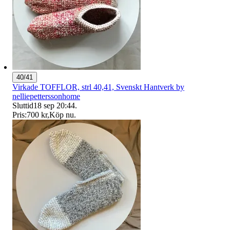
40/41
Virkade TOFFLOR, strl 40,41, Svenskt Hantverk by
nelliepetterssonhome
Sluttid
18 sep 20:44
.
Pris:
700 kr
,
Köp nu
.