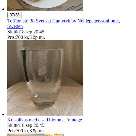
37/38
Tofflor, strl 38 Svenskt Hantverk by Nelliepetterssonhome,
Sweden
Sluttid
18 sep 20:45
.
Pris:
700 kr
,
Köp nu
.
Kristallvas med etsad blomma. Vintage
Sluttid
18 sep 20:45
.
Pris:
700 kr
,
Köp nu
.