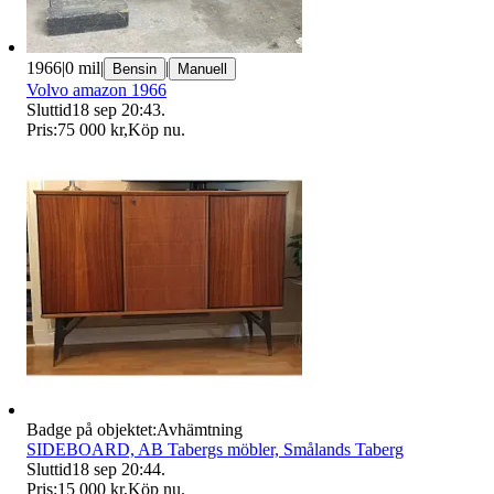
1966
|
0 mil
|
|
Bensin
Manuell
Volvo amazon 1966
Sluttid
18 sep 20:43
.
Pris:
75 000 kr
,
Köp nu
.
Badge på objektet:
Avhämtning
SIDEBOARD, AB Tabergs möbler, Smålands Taberg
Sluttid
18 sep 20:44
.
Pris:
15 000 kr
,
Köp nu
.