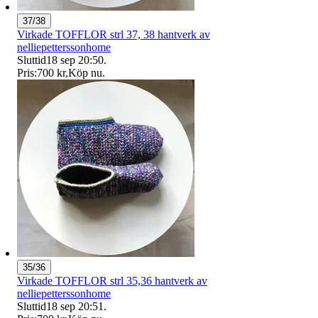
37/38
Virkade TOFFLOR strl 37, 38 hantverk av
nelliepetterssonhome
Sluttid
18 sep 20:50
.
Pris:
700 kr
,
Köp nu
.
35/36
Virkade TOFFLOR strl 35,36 hantverk av
nelliepetterssonhome
Sluttid
18 sep 20:51
.