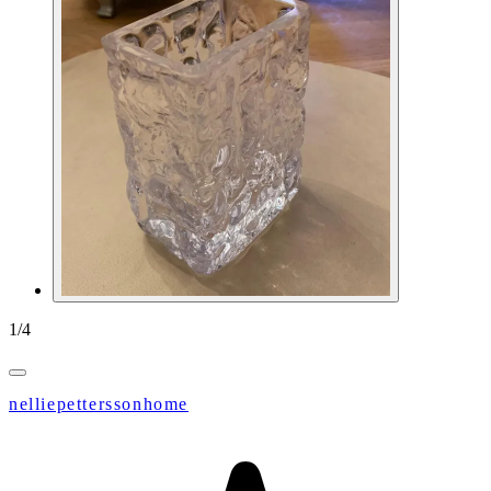
1
/
4
nelliepetterssonhome