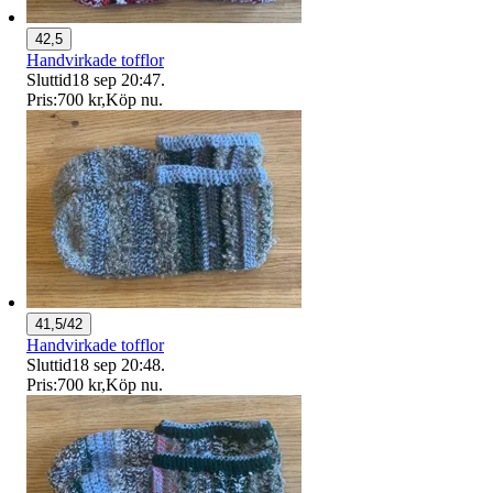
42,5
Handvirkade tofflor
Sluttid
18 sep 20:47
.
Pris:
700 kr
,
Köp nu
.
41,5/42
Handvirkade tofflor
Sluttid
18 sep 20:48
.
Pris:
700 kr
,
Köp nu
.