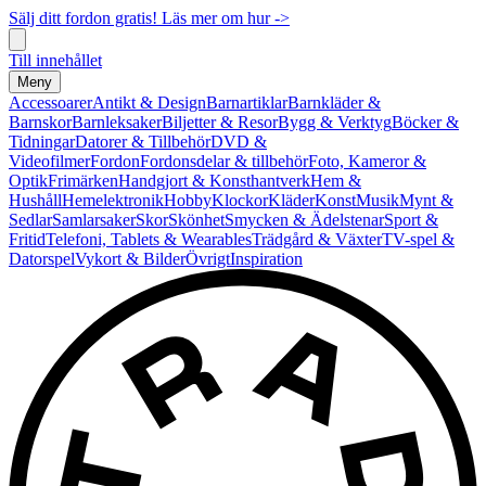
Sälj ditt fordon gratis! Läs mer om hur ->
Till innehållet
Meny
Accessoarer
Antikt & Design
Barnartiklar
Barnkläder &
Barnskor
Barnleksaker
Biljetter & Resor
Bygg & Verktyg
Böcker &
Tidningar
Datorer & Tillbehör
DVD &
Videofilmer
Fordon
Fordonsdelar & tillbehör
Foto, Kameror &
Optik
Frimärken
Handgjort & Konsthantverk
Hem &
Hushåll
Hemelektronik
Hobby
Klockor
Kläder
Konst
Musik
Mynt &
Sedlar
Samlarsaker
Skor
Skönhet
Smycken & Ädelstenar
Sport &
Fritid
Telefoni, Tablets & Wearables
Trädgård & Växter
TV-spel &
Datorspel
Vykort & Bilder
Övrigt
Inspiration