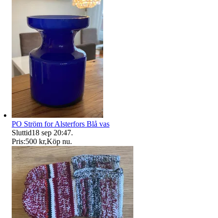
PO Ström for Alsterfors Blå vas
Sluttid
18 sep 20:47
.
Pris:
500 kr
,
Köp nu
.