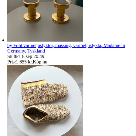
by Föhl värmeljuslyktor, mässing, värmeljuslykta, Madame in
Germany, Tyskland
Sluttid
18 sep 20:49
.
Pris:
1 655 kr
,
Köp nu
.