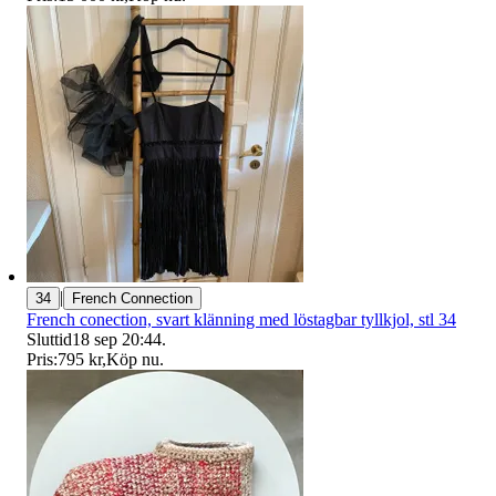
|
34
French Connection
French conection, svart klänning med löstagbar tyllkjol, stl 34
Sluttid
18 sep 20:44
.
Pris:
795 kr
,
Köp nu
.