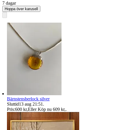
7 dagar
Hoppa över karusell
Bärnstensberlock silver
Sluttid
13 aug 21:51
.
Pris:
600 kr
,
Eller Köp nu
609 kr
,
.