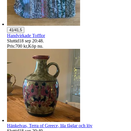
41/41,5
Handvirkade Tofflor
Sluttid
18 sep 20:48
.
Pris:
700 kr
,
Köp nu
.
Hänkelvas, Terra of Greece, lila fåglar och löv
Sluttid
18 sep 20:49
.