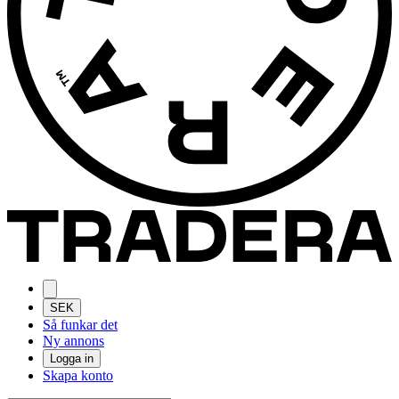
SEK
Så funkar det
Ny annons
Logga in
Skapa konto