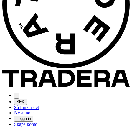
SEK
Så funkar det
Ny annons
Logga in
Skapa konto