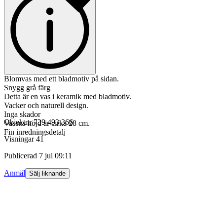
Blomvas med ett bladmotiv på sidan.
Snygg grå färg
Detta är en vas i keramik med bladmotiv.
Vacker och naturell design.
Inga skador
Objektnr
739 493 366
Vasens höjd är cirka 28 cm.
Fin inredningsdetalj
Visningar
41
Publicerad
7 jul 09:11
Anmäl
Sälj liknande