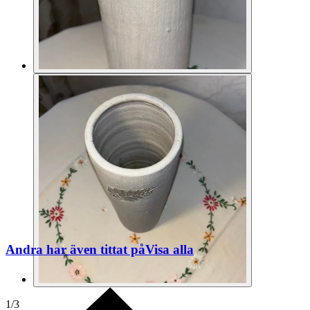
Andra har även tittat på
Visa alla
1
/
3