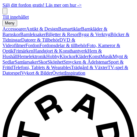
Sälj ditt fordon gratis! Läs mer om hur ->
Till innehållet
Meny
Accessoarer
Antikt & Design
Barnartiklar
Barnkläder &
Barnskor
Barnleksaker
Biljetter & Resor
Bygg & Verktyg
Böcker &
Tidningar
Datorer & Tillbehör
DVD &
Videofilmer
Fordon
Fordonsdelar & tillbehör
Foto, Kameror &
Optik
Frimärken
Handgjort & Konsthantverk
Hem &
Hushåll
Hemelektronik
Hobby
Klockor
Kläder
Konst
Musik
Mynt &
Sedlar
Samlarsaker
Skor
Skönhet
Smycken & Ädelstenar
Sport &
Fritid
Telefoni, Tablets & Wearables
Trädgård & Växter
TV-spel &
Datorspel
Vykort & Bilder
Övrigt
Inspiration