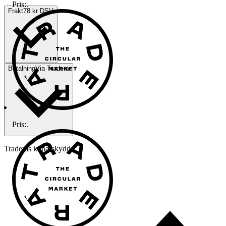
Pris:
.
Frakt
78 kr DSV
Betalning
Via Tradera
Pris:
.
Traderas köparskydd