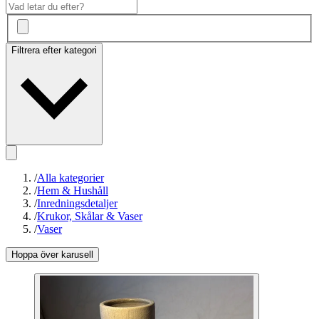
Filtrera efter kategori
/
Alla kategorier
/
Hem & Hushåll
/
Inredningsdetaljer
/
Krukor, Skålar & Vaser
/
Vaser
Hoppa över karusell