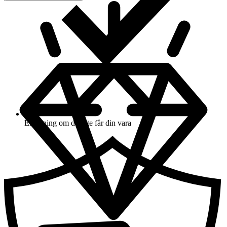
Ersättning om du inte får din vara