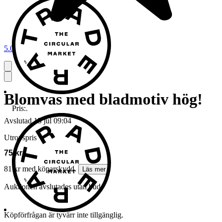
5.0
Blomvas med bladmotiv hög!
Pris:
.
Avslutad
15 jul 09:04
Utropspris
75 kr
81 kr med köparskydd.
Läs mer
Auktionen avslutades utan bud
Köpförfrågan är tyvärr inte tillgänglig.