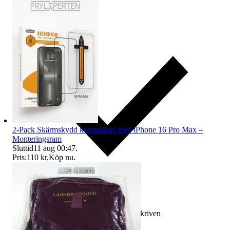
2-Pack Skärmskydd kompatibel med iPhone 16 Pro Max –
Monteringsram
Sluttid
11 aug 00:47
.
Pris:
110 kr
,
Köp nu
.
Ersättning om varan inte är som beskriven