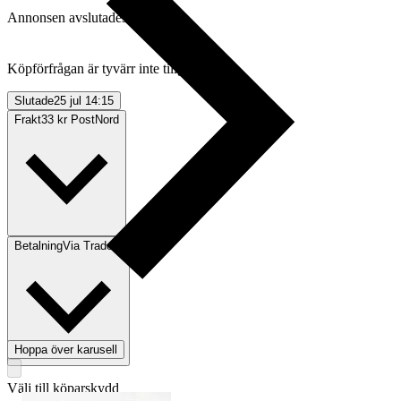
Annonsen avslutades utan köp
Köpförfrågan är tyvärr inte tillgänglig.
Slutade
25 jul 14:15
Frakt
33 kr PostNord
Betalning
Via Tradera
Hoppa över karusell
Välj till köparskydd