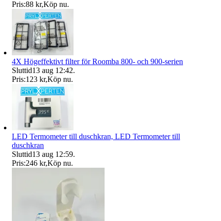
Pris:
88 kr
,
Köp nu
.
4X Högeffektivt filter för Roomba 800- och 900-serien
Sluttid
13 aug 12:42
.
Pris:
123 kr
,
Köp nu
.
LED Termometer till duschkran, LED Termometer till
duschkran
Sluttid
13 aug 12:59
.
Pris:
246 kr
,
Köp nu
.