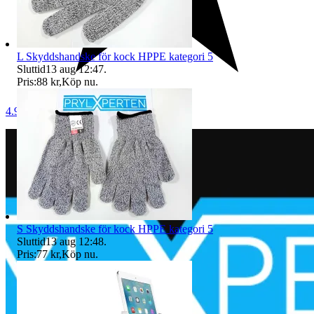
L Skyddshandske för kock HPPE kategori 5
Sluttid
13 aug 12:47
.
Pris:
88 kr
,
Köp nu
.
4.9
S Skyddshandske för kock HPPE kategori 5
Sluttid
13 aug 12:48
.
Pris:
77 kr
,
Köp nu
.