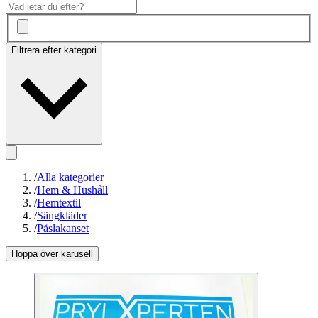
Filtrera efter kategori
/
Alla kategorier
/
Hem & Hushåll
/
Hemtextil
/
Sängkläder
/
Påslakanset
Hoppa över karusell