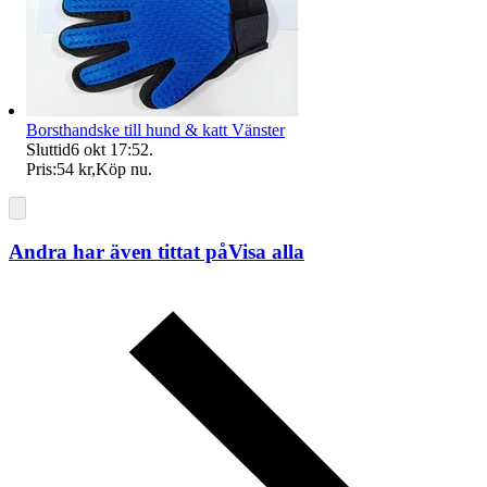
Borsthandske till hund & katt Vänster
Sluttid
6 okt 17:52
.
Pris:
54 kr
,
Köp nu
.
Andra har även tittat på
Visa alla