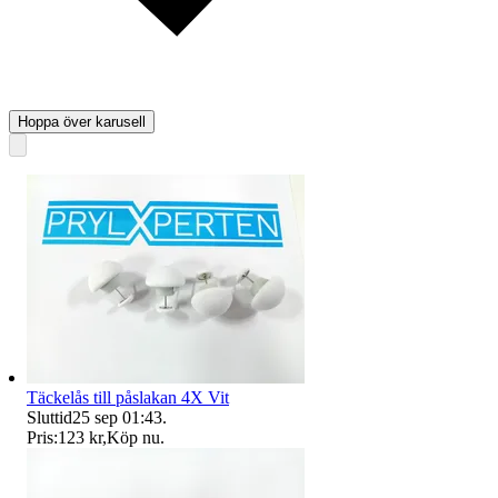
Hoppa över karusell
Täckelås till påslakan 4X Vit
Sluttid
25 sep 01:43
.
Pris:
123 kr
,
Köp nu
.