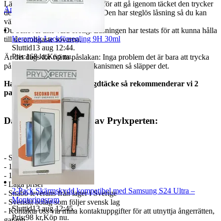
Lätt att använda: Använd nålen för att gå igenom täcket den trycker
Anmäl
Sälj liknande
den snygga "svampen" i nålen. Den har steglös låsning så du kan
välja hur intryckt du vill.
Du behöver inte vara orolig: Låsningen har testats för att kunna hålla
Keramisk Lackförsegling 9H 30ml
till de oroligaste sovarna.
Sluttid
13 aug 12:44
.
Pris:
168 kr
,
Köp nu
.
Är det dags för tvätta påslakan: Inga problem det är bara att trycka
på gömda knappen för låsmekanismen så släpper det.
Har ni 9kg eller tyngre tyngdtäcke så rekommenderar vi 2
paket.
Därför ska du handla av Prylxperten:
- Sen 2007 på marknaden.
- 12 månader garanti
- 14 dagar ångerrätt
- Låga priser
2-Pack Skärmskydd kompatibel med Samsung S24 Ultra –
- Snabb leverans från lager i Sverige
Monteringsram
- Svenskt bolag som följer svensk lag
Sluttid
13 aug 12:45
.
- Kontakta oss via mina kontaktuppgifter för att utnyttja ångerrätten,
Pris:
98 kr
,
Köp nu
.
garanti