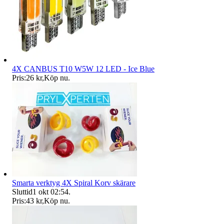
4X CANBUS T10 W5W 12 LED - Ice Blue
Pris:
26 kr
,
Köp nu
.
Smarta verktyg 4X Spiral Korv skärare
Sluttid
1 okt 02:54
.
Pris:
43 kr
,
Köp nu
.