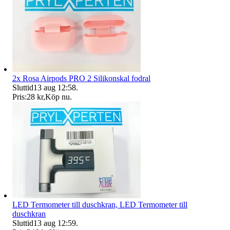
2x Rosa Airpods PRO 2 Silikonskal fodral
Sluttid
13 aug 12:58
.
Pris:
28 kr
,
Köp nu
.
LED Termometer till duschkran, LED Termometer till
duschkran
Sluttid
13 aug 12:59
.