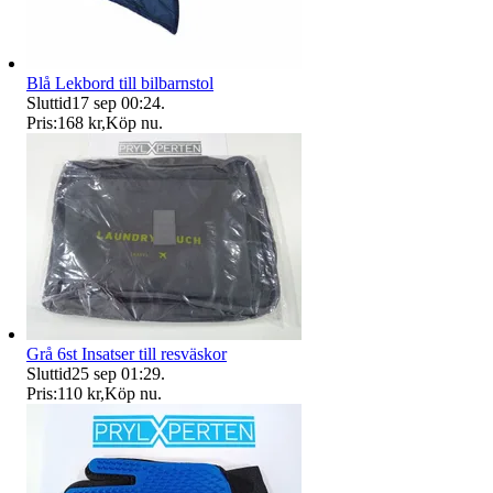
Blå Lekbord till bilbarnstol
Sluttid
17 sep 00:24
.
Pris:
168 kr
,
Köp nu
.
Grå 6st Insatser till resväskor
Sluttid
25 sep 01:29
.
Pris:
110 kr
,
Köp nu
.