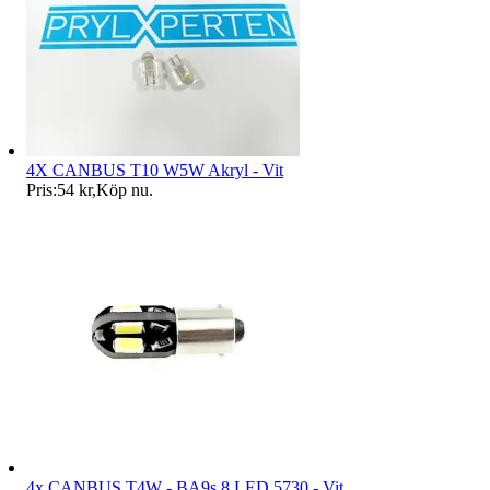
4X CANBUS T10 W5W Akryl - Vit
Pris:
54 kr
,
Köp nu
.
4x CANBUS T4W - BA9s 8 LED 5730 - Vit