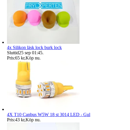
4x Silikon läsk lock burk lock
Sluttid
25 sep 01:45
.
Pris:
65 kr
,
Köp nu
.
4X T10 Canbus W5W 18 st 3014 LED - Gul
Pris:
43 kr
,
Köp nu
.