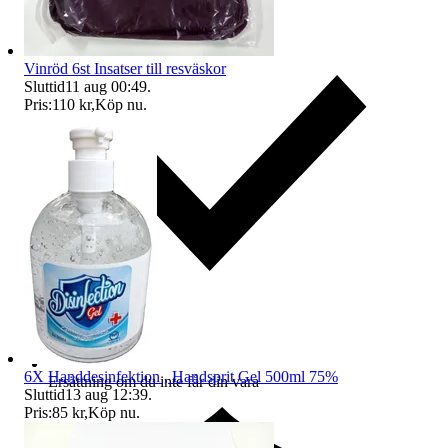
Vinröd 6st Insatser till resväskor
Sluttid
11 aug 00:49
.
Pris:
110 kr
,
Köp nu
.
6X Handdesinfektion , Handsprit Gel 500ml 75%
Ersättning om du inte får din vara
Sluttid
13 aug 12:39
.
Pris:
85 kr
,
Köp nu
.