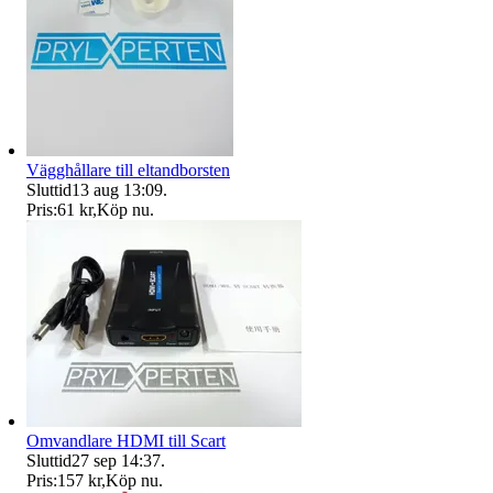
Vägghållare till eltandborsten
Sluttid
13 aug 13:09
.
Pris:
61 kr
,
Köp nu
.
Omvandlare HDMI till Scart
Sluttid
27 sep 14:37
.
Pris:
157 kr
,
Köp nu
.