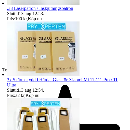
.38 Laserpatron / Inskjutningspatron
Sluttid
13 aug 12:53
.
Pris:
190 kr
,
Köp nu
.
Toppsäljare
3x Skärmskydd i Härdat Glas för Xiaomi Mi 11 / 11 Pro / 11
Ultra
Sluttid
13 aug 12:54
.
Pris:
32 kr
,
Köp nu
.