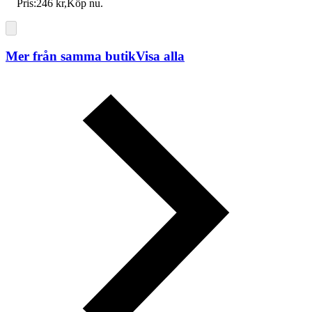
Pris:
246 kr
,
Köp nu
.
Mer från samma butik
Visa alla