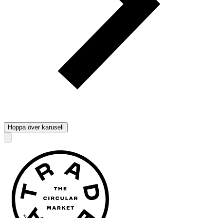
Hoppa över karusell