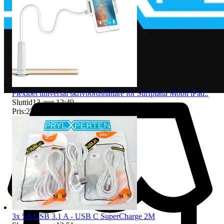
Flexibel universal skrivbordshållare för Surfplatta Mobil iPad..
Sluttid
13 aug 12:49
.
Pris:
221 kr
,
Köp nu
.
3x 5A USB 3.1 A - USB C SuperCharge 2M