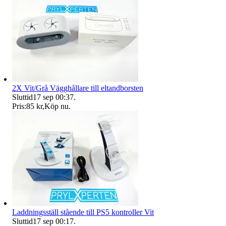
2X Vit/Grå Vägghållare till eltandborsten
Sluttid
17 sep 00:37
.
Pris:
85 kr
,
Köp nu
.
Laddningsställ stående till PS5 kontroller Vit
Sluttid
17 sep 00:17
.