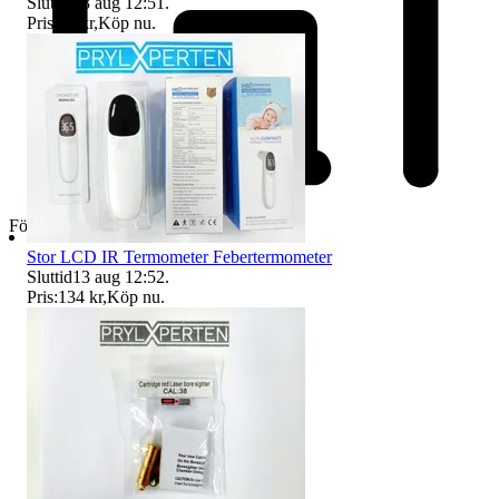
Sluttid
13 aug 12:51
.
Pris:
98 kr
,
Köp nu
.
Företag
Stor LCD IR Termometer Febertermometer
Sluttid
13 aug 12:52
.
Pris:
134 kr
,
Köp nu
.