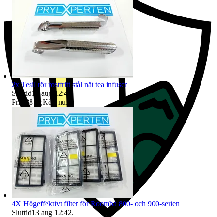
2x Tesil rör rostfritt stål nät tea infuser
Sluttid
13 aug 12:41
.
Pris:
88 kr
,
Köp nu
.
4X Högeffektivt filter för Roomba 800- och 900-serien
Sluttid
13 aug 12:42
.