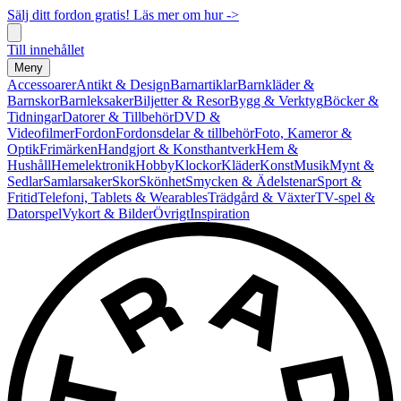
Sälj ditt fordon gratis! Läs mer om hur ->
Till innehållet
Meny
Accessoarer
Antikt & Design
Barnartiklar
Barnkläder &
Barnskor
Barnleksaker
Biljetter & Resor
Bygg & Verktyg
Böcker &
Tidningar
Datorer & Tillbehör
DVD &
Videofilmer
Fordon
Fordonsdelar & tillbehör
Foto, Kameror &
Optik
Frimärken
Handgjort & Konsthantverk
Hem &
Hushåll
Hemelektronik
Hobby
Klockor
Kläder
Konst
Musik
Mynt &
Sedlar
Samlarsaker
Skor
Skönhet
Smycken & Ädelstenar
Sport &
Fritid
Telefoni, Tablets & Wearables
Trädgård & Växter
TV-spel &
Datorspel
Vykort & Bilder
Övrigt
Inspiration