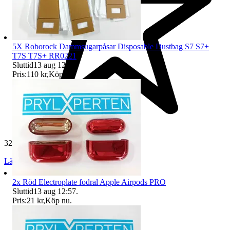
5X Roborock Dammsugarpåsar Disposable Dustbag S7 S7+
T7S T7S+ RR0221
Sluttid
13 aug 12:55
.
Pris:
110 kr
,
Köp nu
.
32 507 omdömen
Läs omdömen
Följ
2x Röd Electroplate fodral Apple Airpods PRO
Sluttid
13 aug 12:57
.
Pris:
21 kr
,
Köp nu
.