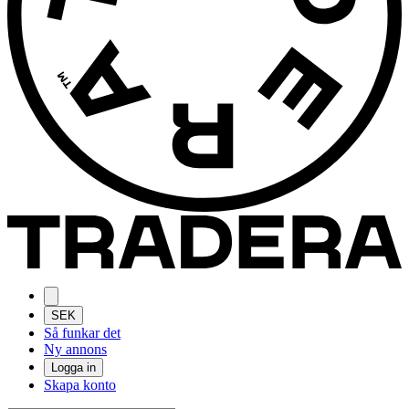
SEK
Så funkar det
Ny annons
Logga in
Skapa konto