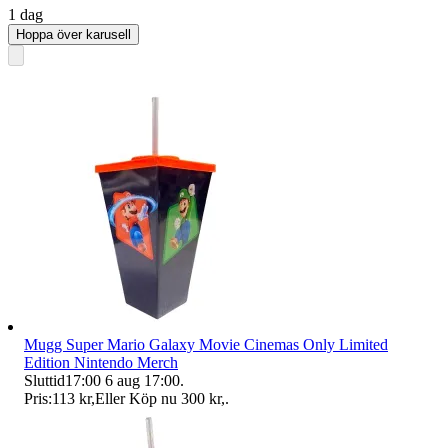
1 dag
Hoppa över karusell
Mugg Super Mario Galaxy Movie Cinemas Only Limited
Edition Nintendo Merch
Sluttid
17:00
6 aug 17:00
.
Pris:
113 kr
,
Eller Köp nu
300 kr
,
.