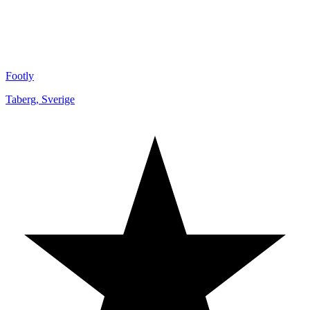
Footly
Taberg
,
Sverige