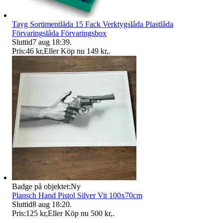
Tayg Sortimentlåda 15 Fack Verktygslåda Plastlåda
Förvaringslåda Förvaringsbox
Sluttid
7 aug 18:39
.
Pris:
46 kr
,
Eller Köp nu
149 kr
,
.
Badge på objektet:
Ny
Plansch Hand Pistol Silver Vit 100x70cm
Sluttid
8 aug 18:20
.
Pris:
125 kr
,
Eller Köp nu
500 kr
,
.