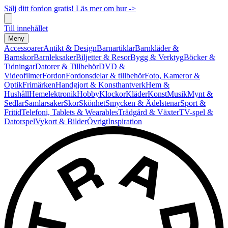
Sälj ditt fordon gratis! Läs mer om hur ->
Till innehållet
Meny
Accessoarer
Antikt & Design
Barnartiklar
Barnkläder &
Barnskor
Barnleksaker
Biljetter & Resor
Bygg & Verktyg
Böcker &
Tidningar
Datorer & Tillbehör
DVD &
Videofilmer
Fordon
Fordonsdelar & tillbehör
Foto, Kameror &
Optik
Frimärken
Handgjort & Konsthantverk
Hem &
Hushåll
Hemelektronik
Hobby
Klockor
Kläder
Konst
Musik
Mynt &
Sedlar
Samlarsaker
Skor
Skönhet
Smycken & Ädelstenar
Sport &
Fritid
Telefoni, Tablets & Wearables
Trädgård & Växter
TV-spel &
Datorspel
Vykort & Bilder
Övrigt
Inspiration