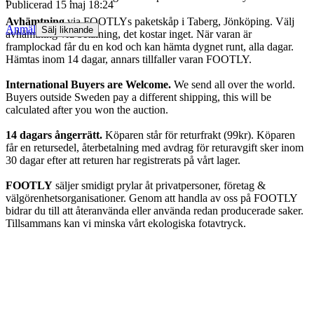
Publicerad
15 maj 18:24
Avhämtning
via FOOTLYs paketskåp i Taberg, Jönköping. Välj
Anmäl
Sälj liknande
avhämtning vid betalning, det kostar inget. När varan är
framplockad får du en kod och kan hämta dygnet runt, alla dagar.
Hämtas inom 14 dagar, annars tillfaller varan FOOTLY.
International Buyers are Welcome.
We send all over the world.
Buyers outside Sweden pay a different shipping, this will be
calculated after you won the auction.
14 dagars ångerrätt.
Köparen står för returfrakt (99kr). Köparen
får en retursedel, återbetalning med avdrag för returavgift sker inom
30 dagar efter att returen har registrerats på vårt lager.
FOOTLY
säljer smidigt prylar åt privatpersoner, företag &
välgörenhetsorganisationer. Genom att handla av oss på FOOTLY
bidrar du till att återanvända eller använda redan producerade saker.
Tillsammans kan vi minska vårt ekologiska fotavtryck.