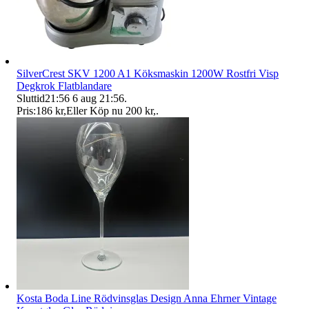
SilverCrest SKV 1200 A1 Köksmaskin 1200W Rostfri Visp
Degkrok Flatblandare
Sluttid
21:56
6 aug 21:56
.
Pris:
186 kr
,
Eller Köp nu
200 kr
,
.
Kosta Boda Line Rödvinsglas Design Anna Ehrner Vintage