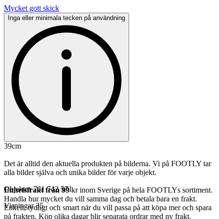
Mycket gott skick
Inga eller minimala tecken på användning
39cm
Det är alltid den aktuella produkten på bilderna. Vi på FOOTLY tar
alla bilder själva och unika bilder för varje objekt.
Objektnr
731 742 571
Enhetsfrakt från 99
kr inom Sverige på hela FOOTLYs sortiment.
Handla hur mycket du vill samma dag och betala bara en frakt.
Visningar
35
Enkelt, tydligt och smart när du vill passa på att köpa mer och spara
på frakten. Köp olika dagar blir separata ordrar med ny frakt.