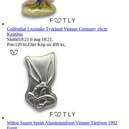
Gräfenthal Ljusstake Tyskland Vintage Germany 16cm
Kronljus
Sluttid
18:21
6 aug 18:21
.
Pris:
129 kr
,
Eller Köp nu
499 kr
,
.
Wilton Snurre Sprätt Aluminiumform Vintage Tårtform 1992
Form