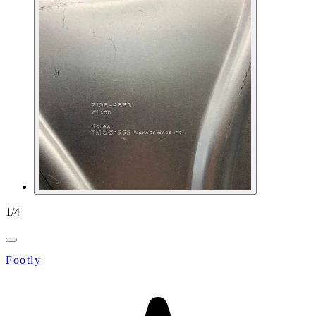
1
/
4
Footly