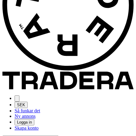
SEK
Så funkar det
Ny annons
Logga in
Skapa konto