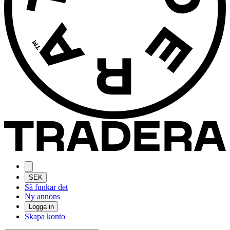
SEK
Så funkar det
Ny annons
Logga in
Skapa konto