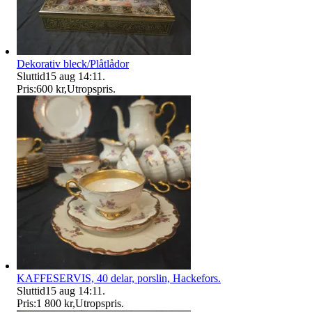
Dekorativ bleck/Plåtlådor
Sluttid
15 aug 14:11
.
Pris:
600 kr
,
Utropspris
.
KAFFESERVIS, 40 delar, porslin, Hackefors.
Sluttid
15 aug 14:11
.
Pris:
1 800 kr
,
Utropspris
.