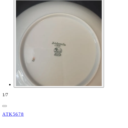
1
/
7
ATK5678