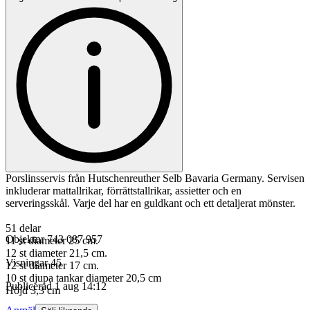
Porslinsservis från Hutschenreuther Selb Bavaria Germany. Servisen
inkluderar mattallrikar, förrättstallrikar, assietter och en
serveringsskål. Varje del har en guldkant och ett detaljerat mönster.
51 delar
Objektnr
743 087 957
11 st diameter 25 cm.
12 st diameter 21,5 cm.
Visningar
45
12 st diameter 17 cm.
10 st djupa tankar diameter 20,5 cm
Publicerad
1 aug 14:12
Höjd 3,3 cm