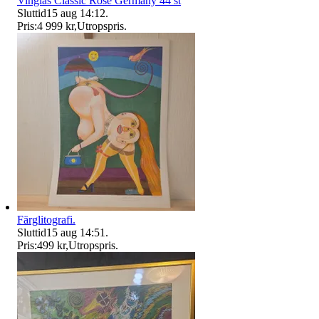
Vinglas Classic Rose Germany 44 st
Sluttid
15 aug 14:12
.
Pris:
4 999 kr
,
Utropspris
.
Färglitografi.
Sluttid
15 aug 14:51
.
Pris:
499 kr
,
Utropspris
.