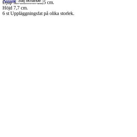
Anmäl
Sälj liknande
Djup fat diameter 22,5 cm.
Höjd 7,7 cm.
6 st Uppläggningsfat på olika storlek.