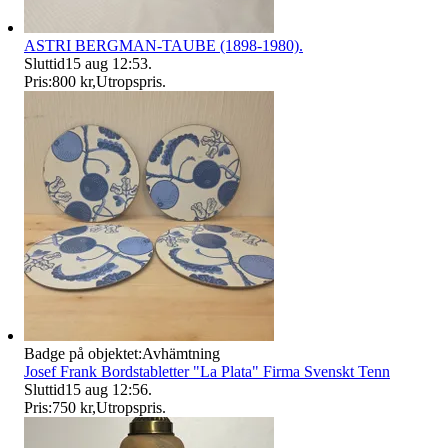
ASTRI BERGMAN-TAUBE (1898-1980).
Sluttid
15 aug 12:53
.
Pris:
800 kr
,
Utropspris
.
Badge på objektet:
Avhämtning
Josef Frank Bordstabletter "La Plata" Firma Svenskt Tenn
Sluttid
15 aug 12:56
.
Pris:
750 kr
,
Utropspris
.