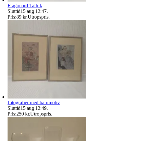
Fragonard Tallrik
Sluttid
15 aug 12:47
.
Pris:
89 kr
,
Utropspris
.
Litografier med barnmotiv
Sluttid
15 aug 12:49
.
Pris:
250 kr
,
Utropspris
.