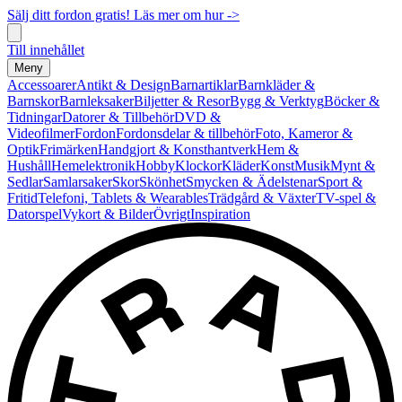
Sälj ditt fordon gratis! Läs mer om hur ->
Till innehållet
Meny
Accessoarer
Antikt & Design
Barnartiklar
Barnkläder &
Barnskor
Barnleksaker
Biljetter & Resor
Bygg & Verktyg
Böcker &
Tidningar
Datorer & Tillbehör
DVD &
Videofilmer
Fordon
Fordonsdelar & tillbehör
Foto, Kameror &
Optik
Frimärken
Handgjort & Konsthantverk
Hem &
Hushåll
Hemelektronik
Hobby
Klockor
Kläder
Konst
Musik
Mynt &
Sedlar
Samlarsaker
Skor
Skönhet
Smycken & Ädelstenar
Sport &
Fritid
Telefoni, Tablets & Wearables
Trädgård & Växter
TV-spel &
Datorspel
Vykort & Bilder
Övrigt
Inspiration