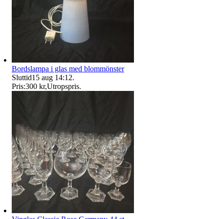
Bordslampa i glas med blommönster
Sluttid
15 aug 14:12
.
Pris:
300 kr
,
Utropspris
.