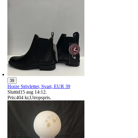
39
Horze Stövletter, Svart, EUR 39
Sluttid
15 aug 14:12
.
Pris:
404 kr
,
Utropspris
.