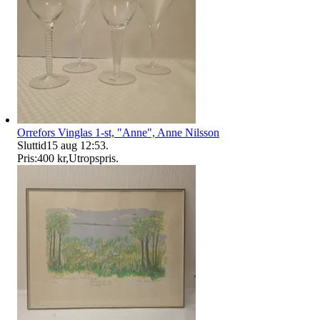
Orrefors Vinglas 1-st, "Anne", Anne Nilsson
Sluttid
15 aug 12:53
.
Pris:
400 kr
,
Utropspris
.