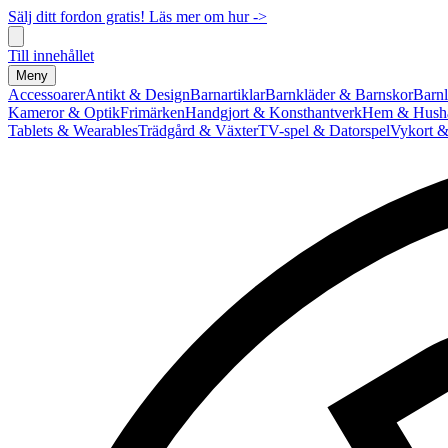
Sälj ditt fordon gratis! Läs mer om hur ->
Till innehållet
Meny
Accessoarer
Antikt & Design
Barnartiklar
Barnkläder & Barnskor
Barnl
Kameror & Optik
Frimärken
Handgjort & Konsthantverk
Hem & Hushå
Tablets & Wearables
Trädgård & Växter
TV-spel & Datorspel
Vykort &