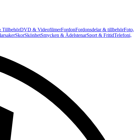
 Tillbehör
DVD & Videofilmer
Fordon
Fordonsdelar & tillbehör
Foto,
arsaker
Skor
Skönhet
Smycken & Ädelstenar
Sport & Fritid
Telefoni,