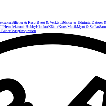
eksaker
Biljetter & Resor
Bygg & Verktyg
Böcker & Tidningar
Datorer &
ll
Hemelektronik
Hobby
Klockor
Kläder
Konst
Musik
Mynt & Sedlar
Saml
 Bilder
Övrigt
Inspiration