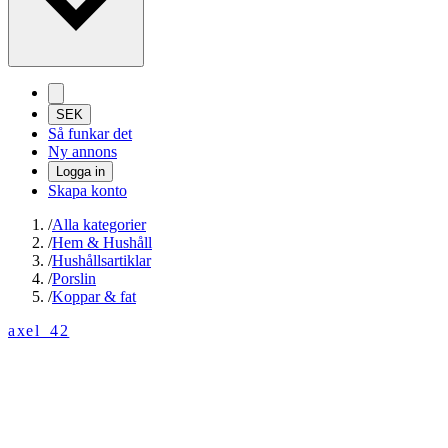
SEK
Så funkar det
Ny annons
Logga in
Skapa konto
/
Alla kategorier
/
Hem & Hushåll
/
Hushållsartiklar
/
Porslin
/
Koppar & fat
axel_42