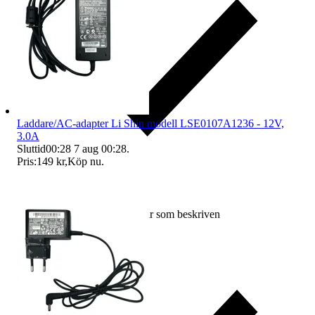
Laddare/AC-adapter Li Shin modell LSE0107A1236 - 12V,
3.0A
Sluttid
00:28
7 aug 00:28
.
Pris:
149 kr
,
Köp nu
.
Ersättning om varan inte är som beskriven