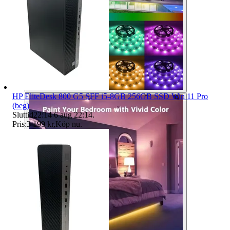
HP EliteDesk 800 G5 SFF i5-8GB 256GB SSD Win 11 Pro
(beg)
Sluttid
22:14
6 aug 22:14
.
Pris:
3 199 kr
,
Köp nu
.