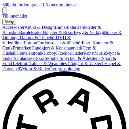
Sälj ditt fordon gratis! Läs mer om hur ->
Till innehållet
Meny
Accessoarer
Antikt & Design
Barnartiklar
Barnkläder &
Barnskor
Barnleksaker
Biljetter & Resor
Bygg & Verktyg
Böcker &
Tidningar
Datorer & Tillbehör
DVD &
Videofilmer
Fordon
Fordonsdelar & tillbehör
Foto, Kameror &
Optik
Frimärken
Handgjort & Konsthantverk
Hem &
Hushåll
Hemelektronik
Hobby
Klockor
Kläder
Konst
Musik
Mynt &
Sedlar
Samlarsaker
Skor
Skönhet
Smycken & Ädelstenar
Sport &
Fritid
Telefoni, Tablets & Wearables
Trädgård & Växter
TV-spel &
Datorspel
Vykort & Bilder
Övrigt
Inspiration