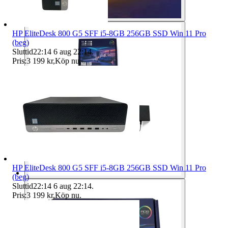
HP EliteDesk 800 G5 SFF i5-8GB 256GB SSD Win 11 Pro
(beg)
Sluttid
22:14
6 aug 22:14
.
Pris:
3 199 kr
,
Köp nu
.
HP EliteDesk 800 G5 SFF i5-8GB 256GB SSD Win 11 Pro
(beg)
Sluttid
22:14
6 aug 22:14
.
Pris:
3 199 kr
,
Köp nu
.