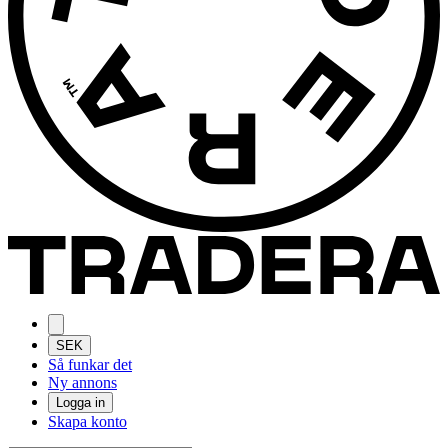
SEK
Så funkar det
Ny annons
Logga in
Skapa konto