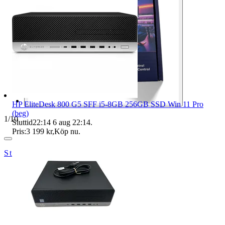
HP EliteDesk 800 G5 SFF i5-8GB 256GB SSD Win 11 Pro
(beg)
1
/
10
Sluttid
22:14
6 aug 22:14
.
Pris:
3 199 kr
,
Köp nu
.
Strängnäsdatorerab