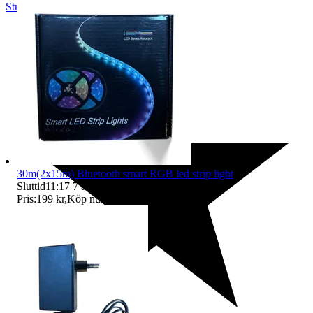
Strängnäs
,
Sverige
30m(2x15m) Bluetooth smart RGB led strip light
Sluttid
11:17
7 aug 11:17
.
Pris:
199 kr
,
Köp nu
.