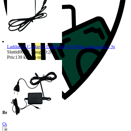
Laddare/AC-adapter Laddkabel till Philips rakapparat 2,3v
Sluttid
00:28
7 aug 00:28
.
Pris:
139 kr
,
Köp nu
.
Beskrivning
Oanvänt
Helt ny och aldrig använd