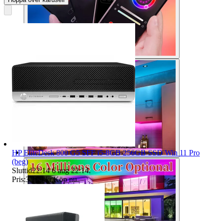
HP EliteDesk 800 G5 SFF i5-8GB 256GB SSD Win 11 Pro
(beg)
Sluttid
22:14
6 aug 22:14
.
Pris:
3 199 kr
,
Köp nu
.