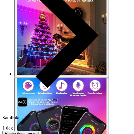
Samfrakt
1 dag
Hoppa över karusell