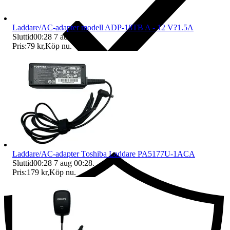
Laddare/AC-adapter modell ADP-18TB A - 12 V?1.5A
Sluttid
00:28
7 aug 00:28
.
Pris:
79 kr
,
Köp nu
.
Ersättning om du inte får din vara
Laddare/AC-adapter Toshiba Laddare PA5177U-1ACA
Sluttid
00:28
7 aug 00:28
.
Pris:
179 kr
,
Köp nu
.