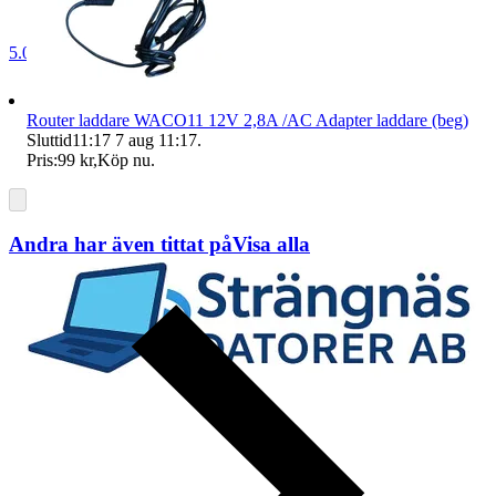
5.0
Router laddare WACO11 12V 2,8A /AC Adapter laddare (beg)
Sluttid
11:17
7 aug 11:17
.
Pris:
99 kr
,
Köp nu
.
Andra har även tittat på
Visa alla