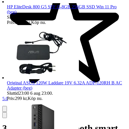
HP EliteDesk 800 G5 SFF i5-8GB 256GB SSD Win 11 Pro
(beg)
Sluttid
22:14
6 aug 22:14
.
Pris:
3 199 kr
,
Köp nu
.
Original ASUS 120W Laddare 19V 6.32A ADP-120RH B AC
Adapter (beg)
Sluttid
23:00
6 aug 23:00
.
Pris:
299 kr
,
Köp nu
.
5.0
30m(2x15m) Bluetooth smart