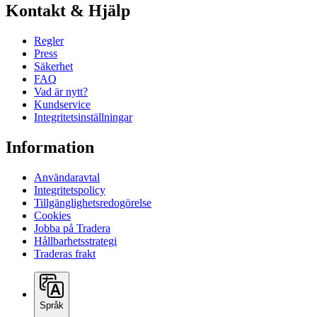
Kontakt & Hjälp
Regler
Press
Säkerhet
FAQ
Vad är nytt?
Kundservice
Integritetsinställningar
Information
Användaravtal
Integritetspolicy
Tillgänglighetsredogörelse
Cookies
Jobba på Tradera
Hållbarhetsstrategi
Traderas frakt
Språk