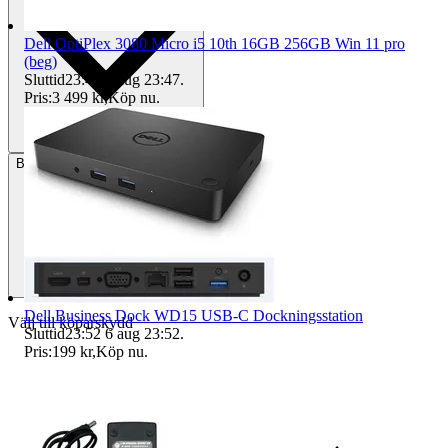
Dell OptiPlex 3080 Micro i5 10th 16GB 256GB Win 11 pro
(beg)
Sluttid
23:47
6 aug 23:47
.
Pris:
3 499 kr
,
Köp nu
.
Betalning
Via Tradera
Dell Business Dock WD15 USB-C Dockningsstation
Välj till köparskydd
Sluttid
23:52
6 aug 23:52
.
Pris:
199 kr
,
Köp nu
.