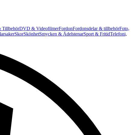
 Tillbehör
DVD & Videofilmer
Fordon
Fordonsdelar & tillbehör
Foto,
arsaker
Skor
Skönhet
Smycken & Ädelstenar
Sport & Fritid
Telefoni,