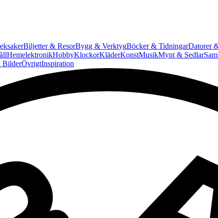
eksaker
Biljetter & Resor
Bygg & Verktyg
Böcker & Tidningar
Datorer &
ll
Hemelektronik
Hobby
Klockor
Kläder
Konst
Musik
Mynt & Sedlar
Saml
 Bilder
Övrigt
Inspiration