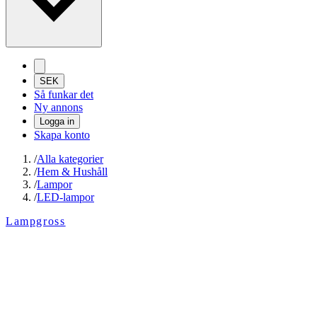
SEK
Så funkar det
Ny annons
Logga in
Skapa konto
/
Alla kategorier
/
Hem & Hushåll
/
Lampor
/
LED-lampor
Lampgross