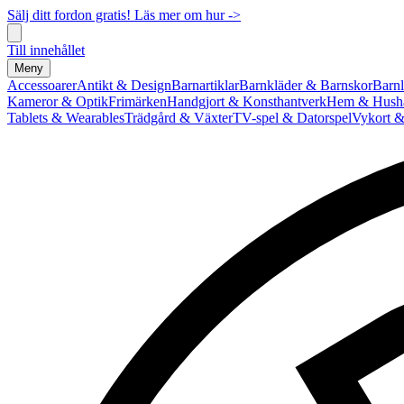
Sälj ditt fordon gratis! Läs mer om hur ->
Till innehållet
Meny
Accessoarer
Antikt & Design
Barnartiklar
Barnkläder & Barnskor
Barnl
Kameror & Optik
Frimärken
Handgjort & Konsthantverk
Hem & Hushå
Tablets & Wearables
Trädgård & Växter
TV-spel & Datorspel
Vykort &