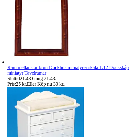
Ram mellanstor brun Dockhus miniatyrer skala 1:12 Dockskåp
miniatyr Tavelramar
Sluttid
21:43
6 aug 21:43
.
Pris:
25 kr
,
Eller Köp nu
30 kr
,
.