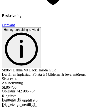
Beskrivning
Oanvänt
Helt ny och aldrig använd
Sk864 Dahlia Vit Lack. Insida Guld.
Du får en inplastad. Första två bilderna är leverantörens.
Sista exet.
Ah Belysning
Sk864/05
Objektnr
742 986 764
Ringfäste
Visningar
18
Diameter cm upptill 9,5
Diameter cm nertill 21