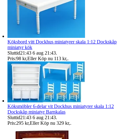
Köksbord vitt Dockhus miniatyrer skala 1:12 Dockskåp
miniatyr kök
Sluttid
21:43
6 aug 21:43
.
Pris:
98 kr
,
Eller Köp nu
113 kr
,
.
Köksmöbler 6-delar vit Dockhus miniatyrer skala 1:12
Dockskåp miniatyr Barnkalas
Sluttid
21:43
6 aug 21:43
.
Pris:
295 kr
,
Eller Köp nu
329 kr
,
.