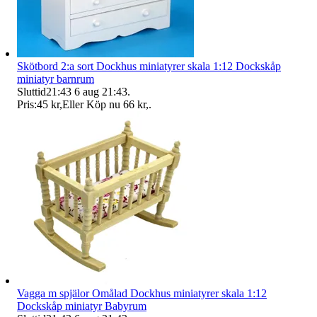
Skötbord 2:a sort Dockhus miniatyrer skala 1:12 Dockskåp
miniatyr barnrum
Sluttid
21:43
6 aug 21:43
.
Pris:
45 kr
,
Eller Köp nu
66 kr
,
.
Vagga m spjälor Omålad Dockhus miniatyrer skala 1:12
Dockskåp miniatyr Babyrum