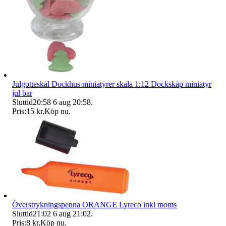
Julgotteskål Dockhus miniatyrer skala 1:12 Dockskåp miniatyr
jul bar
Sluttid
20:58
6 aug 20:58
.
Pris:
15 kr
,
Köp nu
.
Överstrykningspenna ORANGE Lyreco inkl moms
Sluttid
21:02
6 aug 21:02
.
Pris:
8 kr
,
Köp nu
.