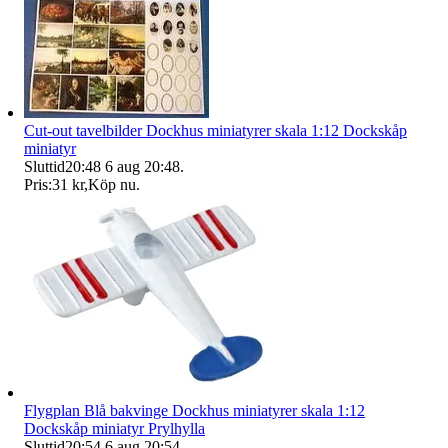
Cut-out tavelbilder Dockhus miniatyrer skala 1:12 Dockskåp
miniatyr
Sluttid
20:48
6 aug 20:48
.
Pris:
31 kr
,
Köp nu
.
Flygplan Blå bakvinge Dockhus miniatyrer skala 1:12
Dockskåp miniatyr Prylhylla
Sluttid
20:54
6 aug 20:54
.