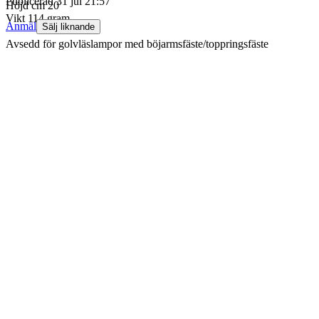
Publicerad
31 jul 21:57
Höjd cm 20
Vikt 114 gram
Anmäl
Sälj liknande
Avsedd för golvläslampor med böjarmsfäste/toppringsfäste