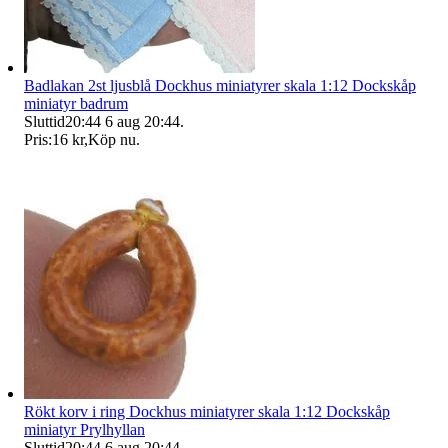
Badlakan 2st ljusblå Dockhus miniatyrer skala 1:12 Dockskåp
miniatyr badrum
Sluttid
20:44
6 aug 20:44
.
Pris:
16 kr
,
Köp nu
.
Rökt korv i ring Dockhus miniatyrer skala 1:12 Dockskåp
miniatyr Prylhyllan
Sluttid
20:44
6 aug 20:44
.