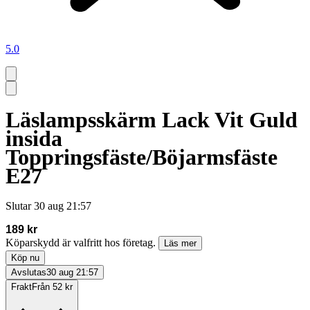
5.0
Läslampsskärm Lack Vit Guld
insida
Toppringsfäste/Böjarmsfäste
E27
Slutar
30 aug 21:57
189 kr
Köparskydd är valfritt hos företag.
Läs mer
Köp nu
Avslutas
30 aug 21:57
Frakt
Från 52 kr