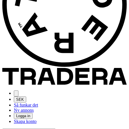
SEK
Så funkar det
Ny annons
Logga in
Skapa konto