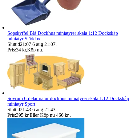
Sopskyffel Blå Dockhus miniatyrer skala 1:12 Dockskåp
miniatyr Städdax
Sluttid
21:07
6 aug 21:07
.
Pris:
34 kr
,
Köp nu
.
Sovrum 6-delar natur dockhus miniatyrer skala 1:12 Dockskåp
miniatyr Sport
Sluttid
21:43
6 aug 21:43
.
Pris:
395 kr
,
Eller Köp nu
466 kr
,
.