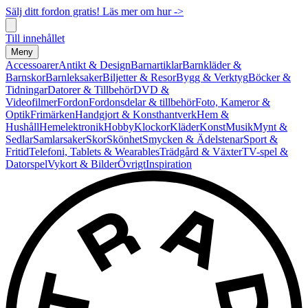
Sälj ditt fordon gratis! Läs mer om hur ->
Till innehållet
Meny
Accessoarer
Antikt & Design
Barnartiklar
Barnkläder &
Barnskor
Barnleksaker
Biljetter & Resor
Bygg & Verktyg
Böcker &
Tidningar
Datorer & Tillbehör
DVD &
Videofilmer
Fordon
Fordonsdelar & tillbehör
Foto, Kameror &
Optik
Frimärken
Handgjort & Konsthantverk
Hem &
Hushåll
Hemelektronik
Hobby
Klockor
Kläder
Konst
Musik
Mynt &
Sedlar
Samlarsaker
Skor
Skönhet
Smycken & Ädelstenar
Sport &
Fritid
Telefoni, Tablets & Wearables
Trädgård & Växter
TV-spel &
Datorspel
Vykort & Bilder
Övrigt
Inspiration