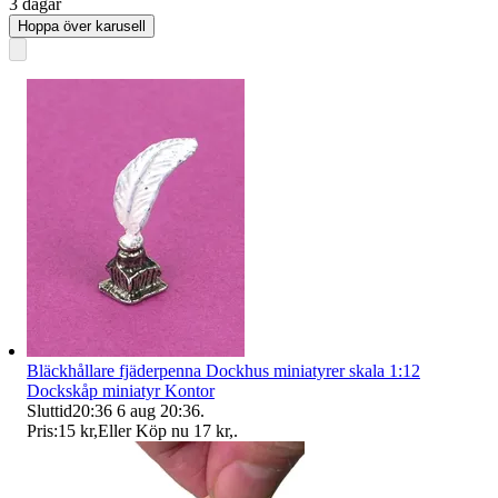
3 dagar
Hoppa över karusell
Bläckhållare fjäderpenna Dockhus miniatyrer skala 1:12
Dockskåp miniatyr Kontor
Sluttid
20:36
6 aug 20:36
.
Pris:
15 kr
,
Eller Köp nu
17 kr
,
.