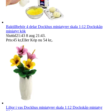
Baktillbehör 4 delar Dockhus miniatyrer skala 1:12 Dockskåp
miniatyr kök
Sluttid
21:43
8 aug 21:43
.
Pris:
45 kr
,
Eller Köp nu
54 kr
,
.
Liljor i vas Dockhus miniatyrer skala 1:12 Dockskåp miniatyr