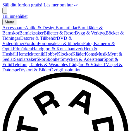
Sälj ditt fordon gratis! Läs mer om hur ->
Till innehållet
Meny
Accessoarer
Antikt & Design
Barnartiklar
Barnkläder &
Barnskor
Barnleksaker
Biljetter & Resor
Bygg & Verktyg
Böcker &
Tidningar
Datorer & Tillbehör
DVD &
Videofilmer
Fordon
Fordonsdelar & tillbehör
Foto, Kameror &
Optik
Frimärken
Handgjort & Konsthantverk
Hem &
Hushåll
Hemelektronik
Hobby
Klockor
Kläder
Konst
Musik
Mynt &
Sedlar
Samlarsaker
Skor
Skönhet
Smycken & Ädelstenar
Sport &
Fritid
Telefoni, Tablets & Wearables
Trädgård & Växter
TV-spel &
Datorspel
Vykort & Bilder
Övrigt
Inspiration