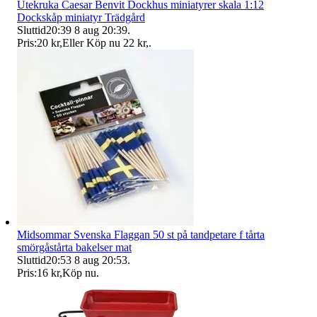
Utekruka Caesar Benvit Dockhus miniatyrer skala 1:12
Dockskåp miniatyr Trädgård
Sluttid
20:39
8 aug 20:39
.
Pris:
20 kr
,
Eller Köp nu
22 kr
,
.
Midsommar Svenska Flaggan 50 st på tandpetare f tårta
smörgåstårta bakelser mat
Sluttid
20:53
8 aug 20:53
.
Pris:
16 kr
,
Köp nu
.