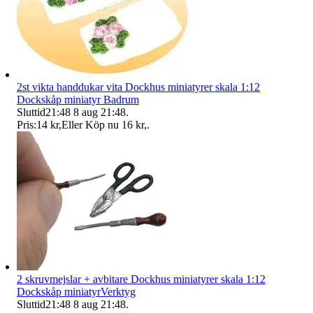
2st vikta handdukar vita Dockhus miniatyrer skala 1:12
Dockskåp miniatyr Badrum
Sluttid
21:48
8 aug 21:48
.
Pris:
14 kr
,
Eller Köp nu
16 kr
,
.
2 skruvmejslar + avbitare Dockhus miniatyrer skala 1:12
Dockskåp miniatyrVerktyg
Sluttid
21:48
8 aug 21:48
.