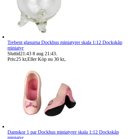
Trebent glasurna Dockhus miniatyrer skala 1:12 Dockskåp
miniatyr
Sluttid
21:43
8 aug 21:43
.
Pris:
25 kr
,
Eller Köp nu
30 kr
,
.
Damskor 1 par Dockhus miniatyrer skala 1:12 Dockskåp
miniatyr