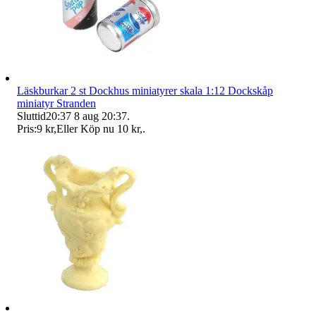
Läskburkar 2 st Dockhus miniatyrer skala 1:12 Dockskåp
miniatyr Stranden
Sluttid
20:37
8 aug 20:37
.
Pris:
9 kr
,
Eller Köp nu
10 kr
,
.