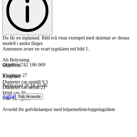
Du får en inplastad. Bild två visar exempel med skärmar av denna
modell i andra färger.
Annonsen avser en svart tygskärm enl bild 1.
Ah Belysning
Objektnr
742 196 069
Sk837/16
Visningar
27
Ringfäste
Diameter cm upptill 9,5
Publicerad
26 jul 21:46
Diameter cm nertill 21
Höjd cm 20
Anmäl
Sälj liknande
Vikt 127 gram
Avsedd för golvläslampor med böjarmsfäste/toppringsfäste