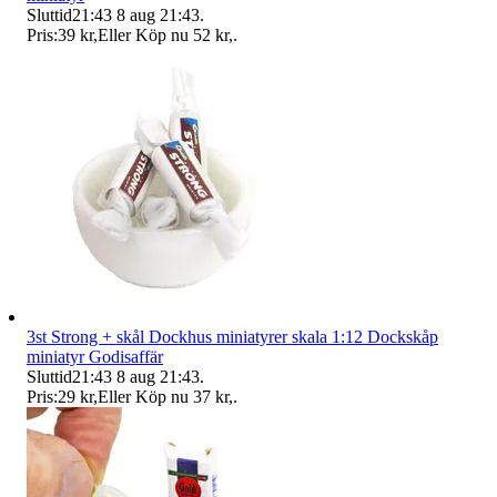
Sluttid
21:43
8 aug 21:43
.
Pris:
39 kr
,
Eller Köp nu
52 kr
,
.
3st Strong + skål Dockhus miniatyrer skala 1:12 Dockskåp
miniatyr Godisaffär
Sluttid
21:43
8 aug 21:43
.
Pris:
29 kr
,
Eller Köp nu
37 kr
,
.