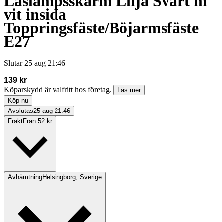
Läslampsskärm Lilja Svart m
vit insida
Toppringsfäste/Böjarmsfäste
E27
Slutar
25 aug 21:46
139 kr
Köparskydd är valfritt hos företag.
Läs mer
Köp nu
Avslutas
25 aug 21:46
Frakt
Från 52 kr
Avhämtning
Helsingborg, Sverige