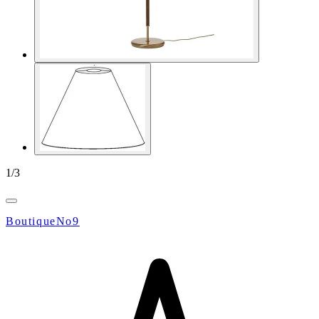
1
/
3
BoutiqueNo9