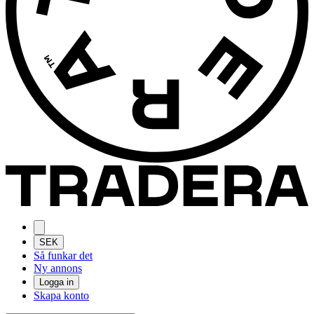
SEK
Så funkar det
Ny annons
Logga in
Skapa konto