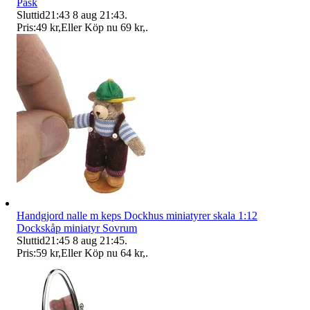
Påsk
Sluttid
21:43
8 aug 21:43
.
Pris:
49 kr
,
Eller Köp nu
69 kr
,
.
Handgjord nalle m keps Dockhus miniatyrer skala 1:12
Dockskåp miniatyr Sovrum
Sluttid
21:45
8 aug 21:45
.
Pris:
59 kr
,
Eller Köp nu
64 kr
,
.