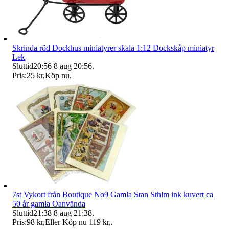
Skrinda röd Dockhus miniatyrer skala 1:12 Dockskåp miniatyr
Lek
Sluttid
20:56
8 aug 20:56
.
Pris:
25 kr
,
Köp nu
.
7st Vykort från Boutique No9 Gamla Stan Sthlm ink kuvert ca
50 år gamla Oanvända
Sluttid
21:38
8 aug 21:38
.
Pris:
98 kr
,
Eller Köp nu
119 kr
,
.