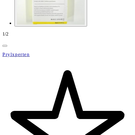
1
/
2
Prylxperten