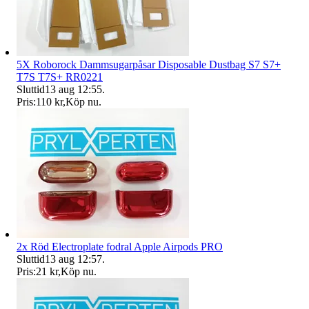
5X Roborock Dammsugarpåsar Disposable Dustbag S7 S7+
T7S T7S+ RR0221
Sluttid
13 aug 12:55
.
Pris:
110 kr
,
Köp nu
.
2x Röd Electroplate fodral Apple Airpods PRO
Sluttid
13 aug 12:57
.
Pris:
21 kr
,
Köp nu
.