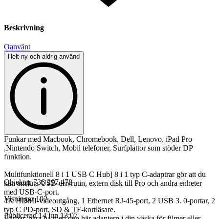
Beskrivning
Oanvänt
Helt ny och aldrig använd
Funkar med Macbook, Chromebook, Dell, Lenovo, iPad Pro
,Nintendo Switch, Mobil telefoner, Surfplattor som stöder DP
funktion.
Multifunktionell 8 i 1 USB C Hub] 8 i 1 typ C-adaptrar gör att du
Objektnr
736 297 478
kan ansluta USB-drivrutin, extern disk till Pro och andra enheter
med USB-C-port.
Visningar
102
4K HDMI-videoutgång, 1 Ethernet RJ-45-port, 2 USB 3. 0-portar, 2
typ C PD-port, SD & TF-kortläsare.
Publicerad
14 jun 13:07
Bärbar, bara ha med den här adaptern i din väska för filmer eller