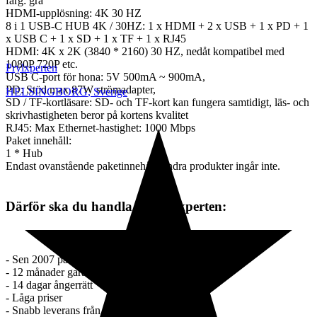
färg: grå
HDMI-upplösning: 4K 30 HZ
8 i 1 USB-C HUB 4K / 30HZ: 1 x HDMI + 2 x USB + 1 x PD + 1
x USB C + 1 x SD + 1 x TF + 1 x RJ45
HDMI: 4K x 2K (3840 * 2160) 30 HZ, nedåt kompatibel med
1080P 720P etc.
Prylxperten
USB C-port för hona: 5V 500mA ~ 900mA,
PD: Stöd max 87W strömadapter,
HELSINGBORG
,
Sverige
SD / TF-kortläsare: SD- och TF-kort kan fungera samtidigt, läs- och
skrivhastigheten beror på kortens kvalitet
RJ45: Max Ethernet-hastighet: 1000 Mbps
Paket innehåll:
1 * Hub
Endast ovanstående paketinnehåll, andra produkter ingår inte.
Därför ska du handla av Prylxperten:
- Sen 2007 på marknaden.
- 12 månader garanti
- 14 dagar ångerrätt
- Låga priser
- Snabb leverans från lager i Sverige