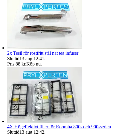
2x Tesil rör rostfritt stål nät tea infuser
Sluttid
13 aug 12:41
.
Pris:
88 kr
,
Köp nu
.
4X Högeffektivt filter för Roomba 800- och 900-serien
Sluttid
13 aug 12:42
.