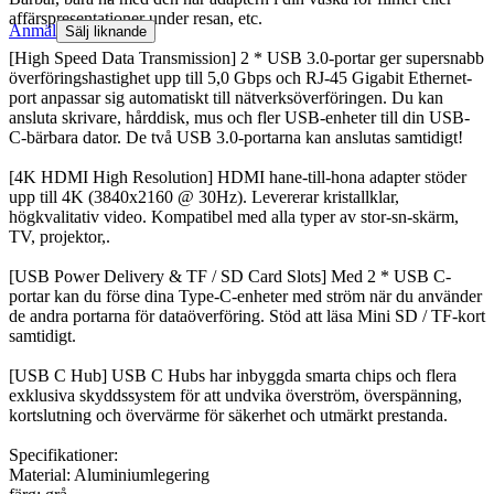
affärspresentationer under resan, etc.
Anmäl
Sälj liknande
[High Speed Data Transmission] 2 * USB 3.0-portar ger supersnabb
överföringshastighet upp till 5,0 Gbps och RJ-45 Gigabit Ethernet-
port anpassar sig automatiskt till nätverksöverföringen. Du kan
ansluta skrivare, hårddisk, mus och fler USB-enheter till din USB-
C-bärbara dator. De två USB 3.0-portarna kan anslutas samtidigt!
[4K HDMI High Resolution] HDMI hane-till-hona adapter stöder
upp till 4K (3840x2160 @ 30Hz). Levererar kristallklar,
högkvalitativ video. Kompatibel med alla typer av stor-sn-skärm,
TV, projektor,.
[USB Power Delivery & TF / SD Card Slots] Med 2 * USB C-
portar kan du förse dina Type-C-enheter med ström när du använder
de andra portarna för dataöverföring. Stöd att läsa Mini SD / TF-kort
samtidigt.
[USB C Hub] USB C Hubs har inbyggda smarta chips och flera
exklusiva skyddssystem för att undvika överström, överspänning,
kortslutning och övervärme för säkerhet och utmärkt prestanda.
Specifikationer:
Material: Aluminiumlegering