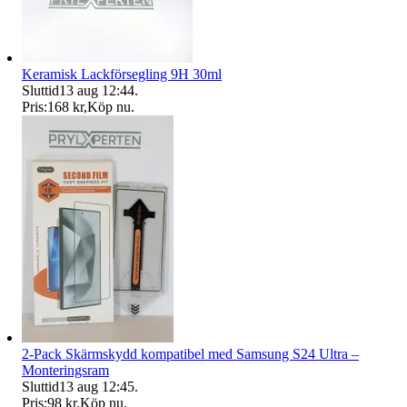
Keramisk Lackförsegling 9H 30ml
Sluttid
13 aug 12:44
.
Pris:
168 kr
,
Köp nu
.
2-Pack Skärmskydd kompatibel med Samsung S24 Ultra –
Monteringsram
Sluttid
13 aug 12:45
.
Pris:
98 kr
,
Köp nu
.