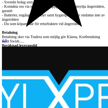
- Svenskt bolag som följer svensk lag
- Kontakta oss via mina kontaktuppgifter för att utnyttja ångerrätten,
garanti
- Batterier, engångsprodukter samt hygienprodukter omfattas inte av
ångerrätten
- Du som köpare står för returfrakten vid ångerrätten
Betalning
Betalning sker via Tradera som möjlig gör Klarna, Kortbetalning
4.9
samt Swish.....
Beräknad leveranstid
2-6 arbetsdagar
Frågor om vi har skickat varan kommer lämnas obesvarat
under leveranstid.
Frakt
Angiven i tradera annonsen
Vi har inte Samfrakt.