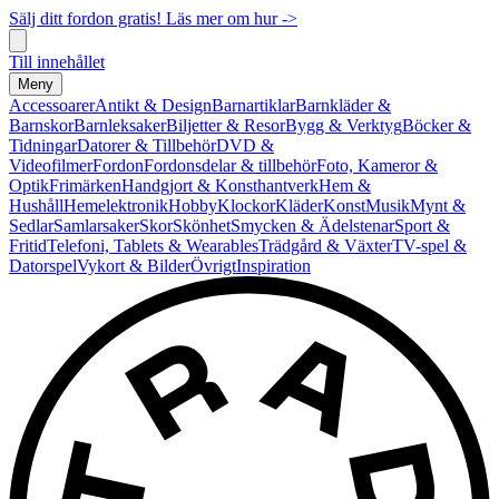
Sälj ditt fordon gratis! Läs mer om hur ->
Till innehållet
Meny
Accessoarer
Antikt & Design
Barnartiklar
Barnkläder &
Barnskor
Barnleksaker
Biljetter & Resor
Bygg & Verktyg
Böcker &
Tidningar
Datorer & Tillbehör
DVD &
Videofilmer
Fordon
Fordonsdelar & tillbehör
Foto, Kameror &
Optik
Frimärken
Handgjort & Konsthantverk
Hem &
Hushåll
Hemelektronik
Hobby
Klockor
Kläder
Konst
Musik
Mynt &
Sedlar
Samlarsaker
Skor
Skönhet
Smycken & Ädelstenar
Sport &
Fritid
Telefoni, Tablets & Wearables
Trädgård & Växter
TV-spel &
Datorspel
Vykort & Bilder
Övrigt
Inspiration