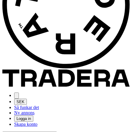
SEK
Så funkar det
Ny annons
Logga in
Skapa konto