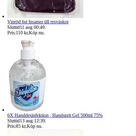
Vinröd 6st Insatser till resväskor
Sluttid
11 aug 00:49
.
Pris:
110 kr
,
Köp nu
.
6X Handdesinfektion , Handsprit Gel 500ml 75%
Sluttid
13 aug 12:39
.
Pris:
85 kr
,
Köp nu
.