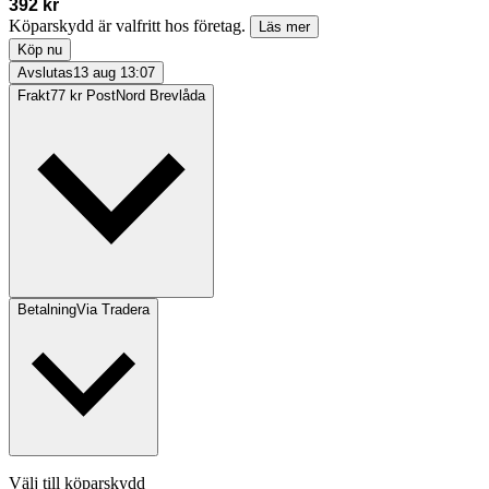
392 kr
Köparskydd är valfritt hos företag.
Läs mer
Köp nu
Avslutas
13 aug 13:07
Frakt
77 kr PostNord Brevlåda
Betalning
Via Tradera
Välj till köparskydd