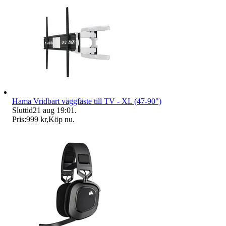
Hama Vridbart väggfäste till TV - XL (47-90")
Sluttid
21 aug 19:01
.
Pris:
999 kr
,
Köp nu
.