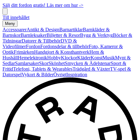
Sälj ditt fordon gratis! Läs mer om hur ->
Till innehållet
Meny
Accessoarer
Antikt & Design
Barnartiklar
Barnkläder &
Barnskor
Barnleksaker
Biljetter & Resor
Bygg & Verktyg
Böcker &
Tidningar
Datorer & Tillbehör
DVD &
Videofilmer
Fordon
Fordonsdelar & tillbehör
Foto, Kameror &
Optik
Frimärken
Handgjort & Konsthantverk
Hem &
Hushåll
Hemelektronik
Hobby
Klockor
Kläder
Konst
Musik
Mynt &
Sedlar
Samlarsaker
Skor
Skönhet
Smycken & Ädelstenar
Sport &
Fritid
Telefoni, Tablets & Wearables
Trädgård & Växter
TV-spel &
Datorspel
Vykort & Bilder
Övrigt
Inspiration