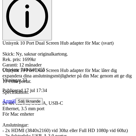
Unisynk 10 Port Dual Screen Hub adapter för Mac (svart)
Skick: Ny, saknar originalkartong.
Rek. pris: 1699kr
Garanti: 12 månader
Objektnr
740 846 455
Unisynk 10 Port Dual Screen Hub adapter för Mac låter dig
expandera dina anslutningsmöjligheter på din Mac genom att ge dig
Visningar
33
10 extra portar.
Publicerad
17 jul 17:34
Specifikation:
Anmäl
Sälj liknande
2x 4K HDMI, USB-A, USB-C
Ethernet, 3.5 mm port
För Mac enheter
Anslutningar:
- 2x HDMI (3840x2160) vid 30hz eller Full HD 1080p vid 60hz)
- 2x fulstorleks USB-A 3.0 portar