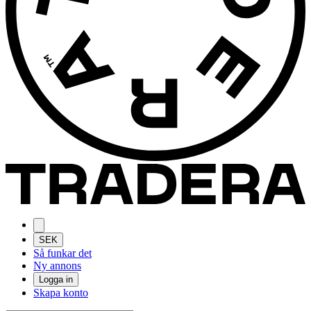
SEK
Så funkar det
Ny annons
Logga in
Skapa konto