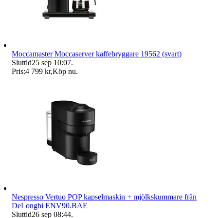
Moccamaster Moccaserver kaffebryggare 19562 (svart)
Sluttid
25 sep 10:07
.
Pris:
4 799 kr
,
Köp nu
.
Nespresso Vertuo POP kapselmaskin + mjölkskummare från
DeLonghi ENV90.BAE
Sluttid
26 sep 08:44
.