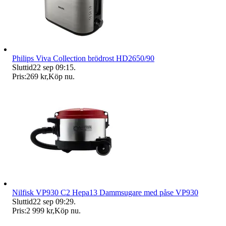
Philips Viva Collection brödrost HD2650/90
Sluttid
22 sep 09:15
.
Pris:
269 kr
,
Köp nu
.
Nilfisk VP930 C2 Hepa13 Dammsugare med påse VP930
Sluttid
22 sep 09:29
.
Pris:
2 999 kr
,
Köp nu
.