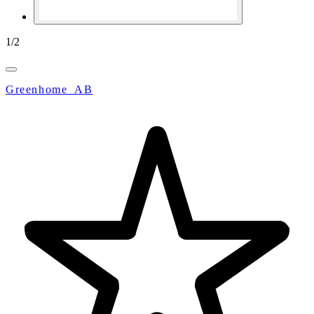
1
/
2
Greenhome_AB