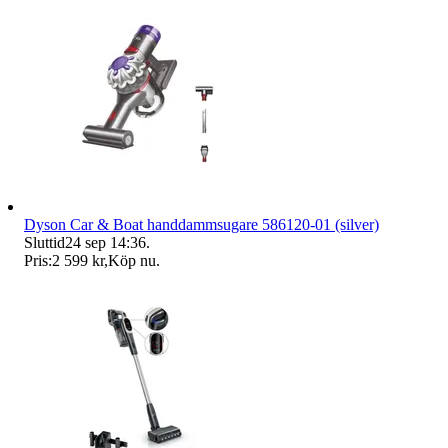
Dyson Car & Boat handdammsugare 586120-01 (silver)
Sluttid
24 sep 14:36
.
Pris:
2 599 kr
,
Köp nu
.