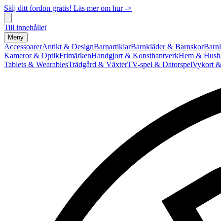
Sälj ditt fordon gratis! Läs mer om hur ->
Till innehållet
Meny
Accessoarer
Antikt & Design
Barnartiklar
Barnkläder & Barnskor
Barnl
Kameror & Optik
Frimärken
Handgjort & Konsthantverk
Hem & Hushå
Tablets & Wearables
Trädgård & Växter
TV-spel & Datorspel
Vykort &