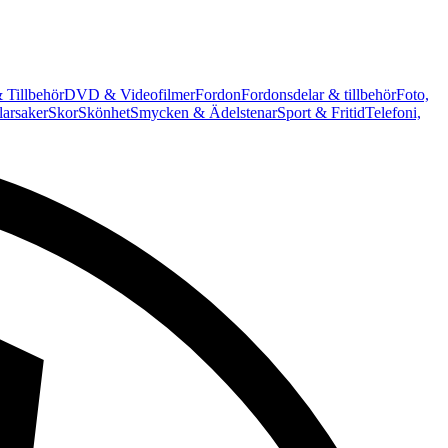
 Tillbehör
DVD & Videofilmer
Fordon
Fordonsdelar & tillbehör
Foto,
arsaker
Skor
Skönhet
Smycken & Ädelstenar
Sport & Fritid
Telefoni,