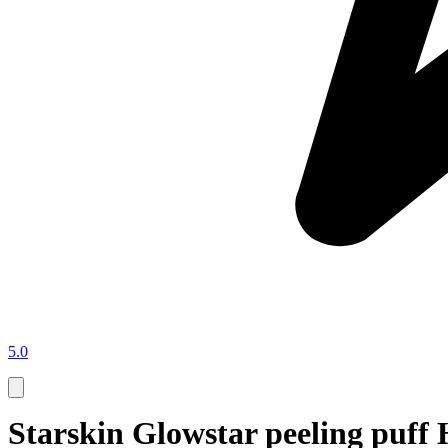
5.0
Starskin Glowstar peeling puf