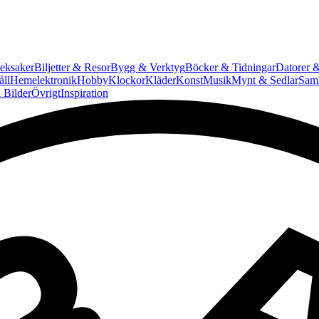
eksaker
Biljetter & Resor
Bygg & Verktyg
Böcker & Tidningar
Datorer &
ll
Hemelektronik
Hobby
Klockor
Kläder
Konst
Musik
Mynt & Sedlar
Saml
 Bilder
Övrigt
Inspiration