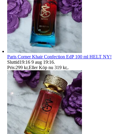
Paris Corner Khair Confection EdP 100 ml HELT NY!
Sluttid
19:16
9 aug 19:16
.
Pris:
299 kr
,
Eller Köp nu
319 kr
,
.