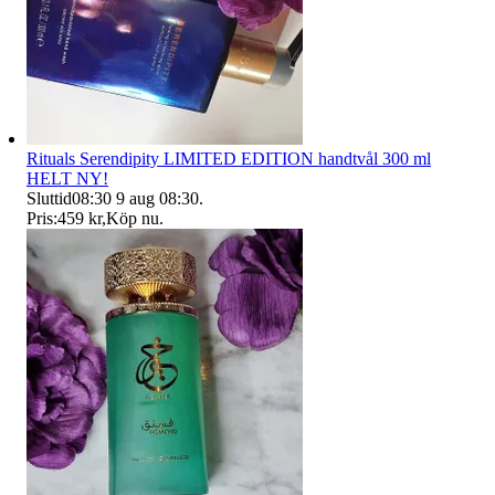
Rituals Serendipity LIMITED EDITION handtvål 300 ml
HELT NY!
Sluttid
08:30
9 aug 08:30
.
Pris:
459 kr
,
Köp nu
.