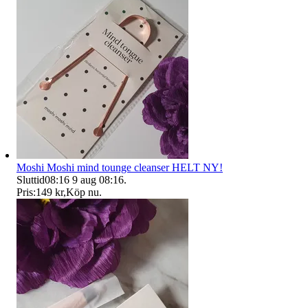
Moshi Moshi mind tounge cleanser HELT NY!
Sluttid
08:16
9 aug 08:16
.
Pris:
149 kr
,
Köp nu
.