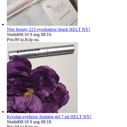
Nire beauty 223 eyeshadow brush HELT NY!
Sluttid
08:16
9 aug 08:16
.
Pris:
89 kr
,
Köp nu
.
Kryolan eyebrow forming gel 7 ml HELT NY!
Sluttid
08:18
9 aug 08:18
.
Pris:
59 kr
,
Köp nu
.