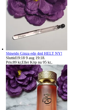
Shiseido Ginza edp 4ml HELT NY!
Sluttid
19:18
9 aug 19:18
.
Pris:
89 kr
,
Eller Köp nu
95 kr
,
.