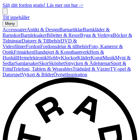
Sälj ditt fordon gratis! Läs mer om hur ->
Till innehållet
Meny
Accessoarer
Antikt & Design
Barnartiklar
Barnkläder &
Barnskor
Barnleksaker
Biljetter & Resor
Bygg & Verktyg
Böcker &
Tidningar
Datorer & Tillbehör
DVD &
Videofilmer
Fordon
Fordonsdelar & tillbehör
Foto, Kameror &
Optik
Frimärken
Handgjort & Konsthantverk
Hem &
Hushåll
Hemelektronik
Hobby
Klockor
Kläder
Konst
Musik
Mynt &
Sedlar
Samlarsaker
Skor
Skönhet
Smycken & Ädelstenar
Sport &
Fritid
Telefoni, Tablets & Wearables
Trädgård & Växter
TV-spel &
Datorspel
Vykort & Bilder
Övrigt
Inspiration