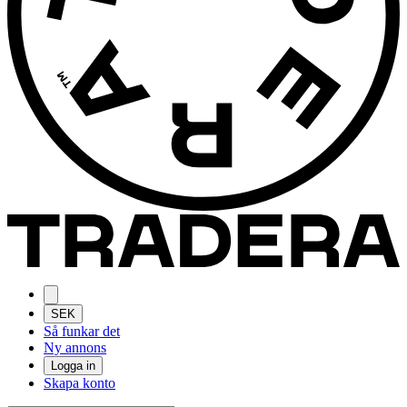
SEK
Så funkar det
Ny annons
Logga in
Skapa konto