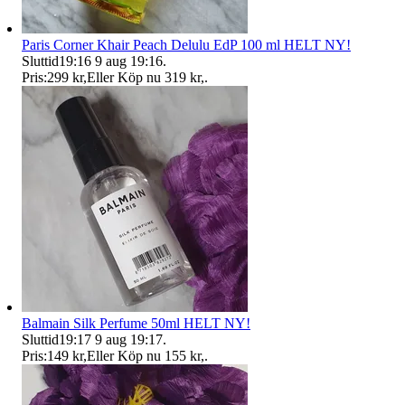
Paris Corner Khair Peach Delulu EdP 100 ml HELT NY!
Sluttid
19:16
9 aug 19:16
.
Pris:
299 kr
,
Eller Köp nu
319 kr
,
.
Balmain Silk Perfume 50ml HELT NY!
Sluttid
19:17
9 aug 19:17
.
Pris:
149 kr
,
Eller Köp nu
155 kr
,
.