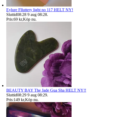
Eylure Flluttery light no 117 HELT NY!
Sluttid
08:28
9 aug 08:28
.
Pris:
69 kr
,
Köp nu
.
BEAUTY BAY The Jade Gua Sha HELT NY!!
Sluttid
08:29
9 aug 08:29
.
Pris:
149 kr
,
Köp nu
.