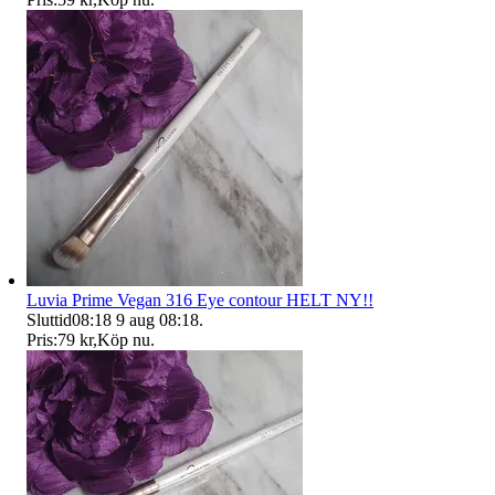
Luvia Prime Vegan 316 Eye contour HELT NY!!
Sluttid
08:18
9 aug 08:18
.
Pris:
79 kr
,
Köp nu
.