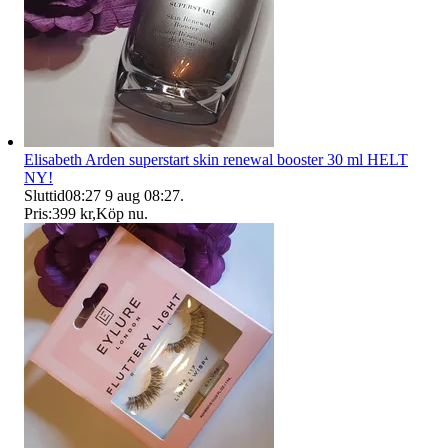
Elisabeth Arden superstart skin renewal booster 30 ml HELT
NY!
Sluttid
08:27
9 aug 08:27
.
Pris:
399 kr
,
Köp nu
.