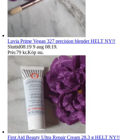
Luvia Prime Vegan 327 precision blender HELT NY!!
Sluttid
08:19
9 aug 08:19
.
Pris:
79 kr
,
Köp nu
.
First Aid Beauty Ultra Repair Cream 28.3 g HELT NY!!