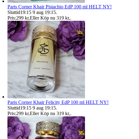
Paris Corner Khair Pistachio EdP 100 ml HELT NY!
Sluttid
19:15
9 aug 19:15
.
Pris:
299 kr
,
Eller Köp nu
319 kr
,
.
Paris Corner Khair Felicity EdP 100 ml HELT NY!
Sluttid
19:15
9 aug 19:15
.
Pris:
299 kr
,
Eller Köp nu
319 kr
,
.