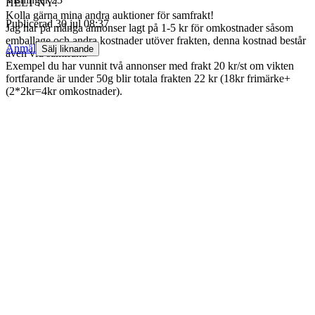
HELT NY!
Kolla gärna mina andra auktioner för samfrakt!
Publicerad
30 jul 08:37
Jag har på många annonser lagt på 1-5 kr för omkostnader såsom
emballage och andra kostnader utöver frakten, denna kostnad består
Anmäl
Sälj liknande
även vid samfrakt.
Exempel du har vunnit två annonser med frakt 20 kr/st om vikten
fortfarande är under 50g blir totala frakten 22 kr (18kr frimärke+
(2*2kr=4kr omkostnader).