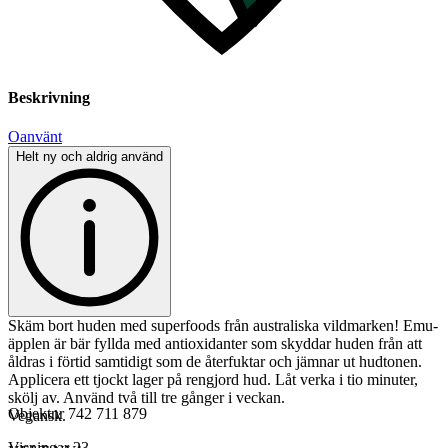
Beskrivning
Oanvänt
Helt ny och aldrig använd
Skäm bort huden med superfoods från australiska vildmarken! Emu-
äpplen är bär fyllda med antioxidanter som skyddar huden från att
åldras i förtid samtidigt som de återfuktar och jämnar ut hudtonen.
Applicera ett tjockt lager på rengjord hud. Låt verka i tio minuter,
skölj av. Använd två till tre gånger i veckan.
Objektnr
742 711 879
Vegansk.
Visningar
23