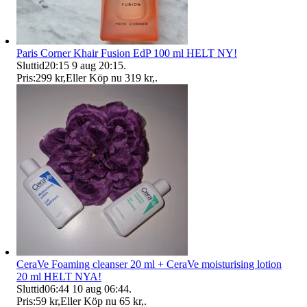
Paris Corner Khair Fusion EdP 100 ml HELT NY!
Sluttid
20:15
9 aug 20:15
.
Pris:
299 kr
,
Eller Köp nu
319 kr
,
.
CeraVe Foaming cleanser 20 ml + CeraVe moisturising lotion
20 ml HELT NYA!
Sluttid
06:44
10 aug 06:44
.
Pris:
59 kr
,
Eller Köp nu
65 kr
,
.