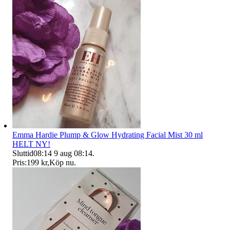
Emma Hardie Plump & Glow Hydrating Facial Mist 30 ml
HELT NY!
Sluttid
08:14
9 aug 08:14
.
Pris:
199 kr
,
Köp nu
.