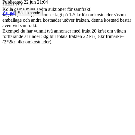
Publicerad
22 jun 21:04
HELT NY!
Kolla gärna mina andra auktioner för samfrakt!
Anmäl
Sälj liknande
Jag har på många annonser lagt på 1-5 kr för omkostnader såsom
emballage och andra kostnader utöver frakten, denna kostnad består
även vid samfrakt.
Exempel du har vunnit två annonser med frakt 20 kr/st om vikten
fortfarande är under 50g blir totala frakten 22 kr (18kr frimärke+
(2*2kr=4kr omkostnader).