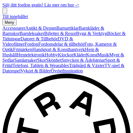
Sälj ditt fordon gratis! Läs mer om hur ->
Till innehållet
Meny
Accessoarer
Antikt & Design
Barnartiklar
Barnkläder &
Barnskor
Barnleksaker
Biljetter & Resor
Bygg & Verktyg
Böcker &
Tidningar
Datorer & Tillbehör
DVD &
Videofilmer
Fordon
Fordonsdelar & tillbehör
Foto, Kameror &
Optik
Frimärken
Handgjort & Konsthantverk
Hem &
Hushåll
Hemelektronik
Hobby
Klockor
Kläder
Konst
Musik
Mynt &
Sedlar
Samlarsaker
Skor
Skönhet
Smycken & Ädelstenar
Sport &
Fritid
Telefoni, Tablets & Wearables
Trädgård & Växter
TV-spel &
Datorspel
Vykort & Bilder
Övrigt
Inspiration