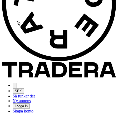
SEK
Så funkar det
Ny annons
Logga in
Skapa konto