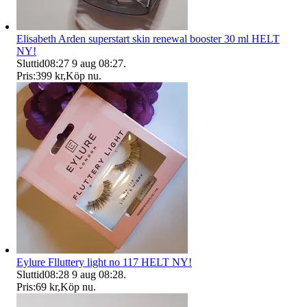
Elisabeth Arden superstart skin renewal booster 30 ml HELT
NY!
Sluttid
08:27
9 aug 08:27
.
Pris:
399 kr
,
Köp nu
.
Eylure Flluttery light no 117 HELT NY!
Sluttid
08:28
9 aug 08:28
.
Pris:
69 kr
,
Köp nu
.