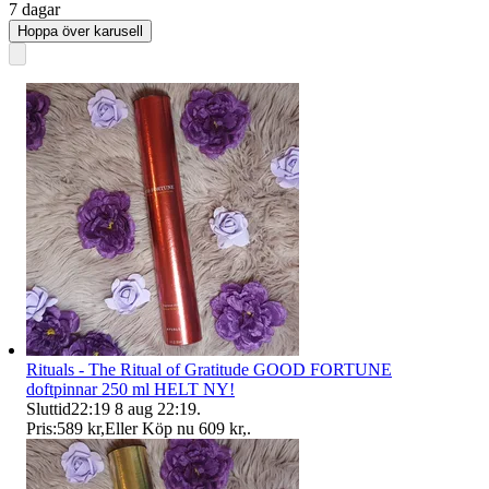
7 dagar
Hoppa över karusell
Rituals - The Ritual of Gratitude GOOD FORTUNE
doftpinnar 250 ml HELT NY!
Sluttid
22:19
8 aug 22:19
.
Pris:
589 kr
,
Eller Köp nu
609 kr
,
.