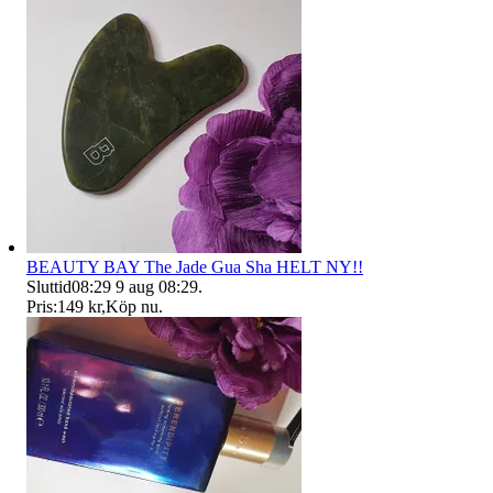
BEAUTY BAY The Jade Gua Sha HELT NY!!
Sluttid
08:29
9 aug 08:29
.
Pris:
149 kr
,
Köp nu
.