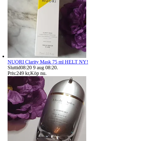
NUORI Clarity Mask 75 ml HELT NY!
Sluttid
08:20
9 aug 08:20
.
Pris:
249 kr
,
Köp nu
.