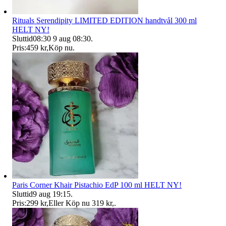
Rituals Serendipity LIMITED EDITION handtvål 300 ml
HELT NY!
Sluttid
08:30
9 aug 08:30
.
Pris:
459 kr
,
Köp nu
.
Paris Corner Khair Pistachio EdP 100 ml HELT NY!
Sluttid
9 aug 19:15
.
Pris:
299 kr
,
Eller Köp nu
319 kr
,
.