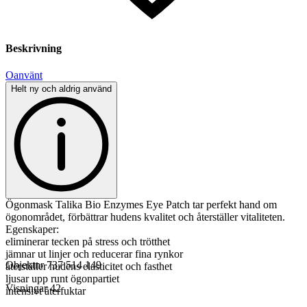
Beskrivning
Oanvänt
Helt ny och aldrig använd
Ögonmask Talika Bio Enzymes Eye Patch tar perfekt hand om
ögonområdet, förbättrar hudens kvalitet och återställer vitaliteten.
Egenskaper:
eliminerar tecken på stress och trötthet
jämnar ut linjer och reducerar fina rynkor
Objektnr
737 514 149
återställer hudens elasticitet och fasthet
ljusar upp runt ögonpartiet
Visningar
42
intensivt återfuktar