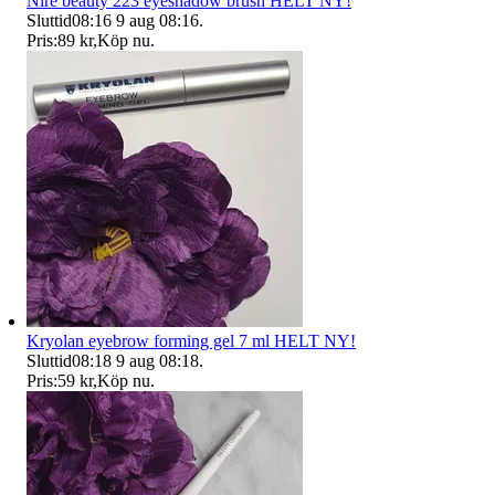
Nire beauty 223 eyeshadow brush HELT NY!
Sluttid
08:16
9 aug 08:16
.
Pris:
89 kr
,
Köp nu
.
Kryolan eyebrow forming gel 7 ml HELT NY!
Sluttid
08:18
9 aug 08:18
.
Pris:
59 kr
,
Köp nu
.