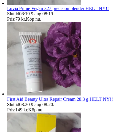
Luvia Prime Vegan 327 precision blender HELT NY!!
Sluttid
08:19
9 aug 08:19
.
Pris:
79 kr
,
Köp nu
.
First Aid Beauty Ultra Repair Cream 28.3 g HELT NY!!
Sluttid
08:20
9 aug 08:20
.
Pris:
149 kr
,
Köp nu
.