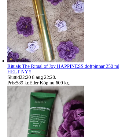
Rituals The Ritual of Joy HAPPINESS doftpinnar 250 ml
HELT NY!!
Sluttid
22:20
8 aug 22:20
.
Pris:
589 kr
,
Eller Köp nu
609 kr
,
.