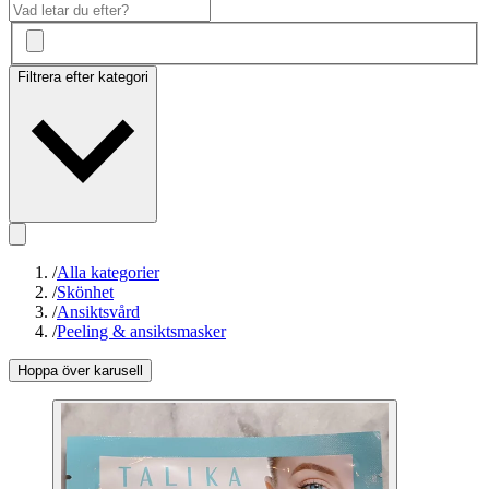
Filtrera efter kategori
/
Alla kategorier
/
Skönhet
/
Ansiktsvård
/
Peeling & ansiktsmasker
Hoppa över karusell