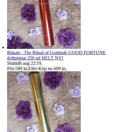
Rituals - The Ritual of Gratitude GOOD FORTUNE
doftpinnar 250 ml HELT NY!
Sluttid
8 aug 22:19
.
Pris:
589 kr
,
Eller Köp nu
609 kr
,
.