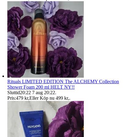
Rituals LIMITED EDITION The ALCHEMY Collection
Shower Foam 200 ml HELT NY!!
Sluttid
20:22
7 aug 20:22
.
Pris:
479 kr
,
Eller Köp nu
499 kr
,
.