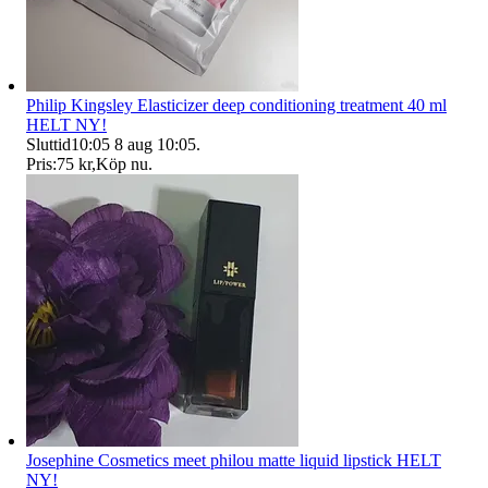
Philip Kingsley Elasticizer deep conditioning treatment 40 ml
HELT NY!
Sluttid
10:05
8 aug 10:05
.
Pris:
75 kr
,
Köp nu
.
Josephine Cosmetics meet philou matte liquid lipstick HELT
NY!