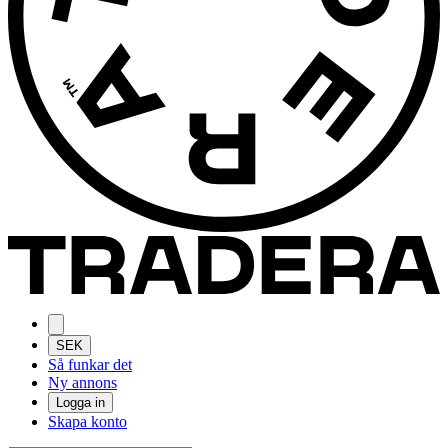
SEK
Så funkar det
Ny annons
Logga in
Skapa konto