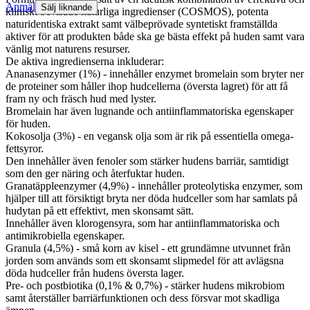
Anmäl
Sälj liknande
kliniskt bevisade naturliga ingredienser (COSMOS), potenta
naturidentiska extrakt samt välbeprövade syntetiskt framställda
aktiver för att produkten både ska ge bästa effekt på huden samt vara
vänlig mot naturens resurser.
De aktiva ingredienserna inkluderar:
Ananasenzymer (1%) - innehåller enzymet bromelain som bryter ner
de proteiner som håller ihop hudcellerna (översta lagret) för att få
fram ny och fräsch hud med lyster.
Bromelain har även lugnande och antiinflammatoriska egenskaper
för huden.
Kokosolja (3%) - en vegansk olja som är rik på essentiella omega-
fettsyror.
Den innehåller även fenoler som stärker hudens barriär, samtidigt
som den ger näring och återfuktar huden.
Granatäppleenzymer (4,9%) - innehåller proteolytiska enzymer, som
hjälper till att försiktigt bryta ner döda hudceller som har samlats på
hudytan på ett effektivt, men skonsamt sätt.
Innehåller även klorogensyra, som har antiinflammatoriska och
antimikrobiella egenskaper.
Granula (4,5%) - små korn av kisel - ett grundämne utvunnet från
jorden som används som ett skonsamt slipmedel för att avlägsna
döda hudceller från hudens översta lager.
Pre- och postbiotika (0,1% & 0,7%) - stärker hudens mikrobiom
samt återställer barriärfunktionen och dess försvar mot skadliga