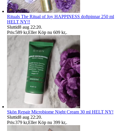
Rituals The Ritual of Joy HAPPINESS doftpinnar 250 ml
HELT NY!!
Sluttid
8 aug 22:20
.
Pris:
589 kr
,
Eller Köp nu
609 kr
,
.
Skön Repair Microbiome Night Cream 30 ml HELT NY!
Sluttid
8 aug 22:20
.
Pris:
379 kr
,
Eller Köp nu
399 kr
,
.