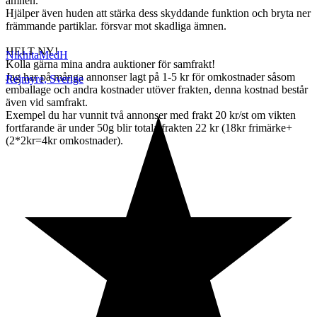
ämnen.
Hjälper även huden att stärka dess skyddande funktion och bryta ner
främmande partiklar. försvar mot skadliga ämnen.
HELT NY!
NikhitaMedH
Kolla gärna mina andra auktioner för samfrakt!
Jag har på många annonser lagt på 1-5 kr för omkostnader såsom
Rejmyre
,
Sverige
emballage och andra kostnader utöver frakten, denna kostnad består
även vid samfrakt.
Exempel du har vunnit två annonser med frakt 20 kr/st om vikten
fortfarande är under 50g blir totala frakten 22 kr (18kr frimärke+
(2*2kr=4kr omkostnader).