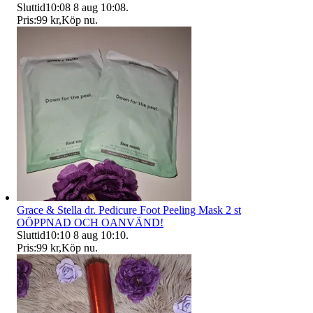
Sluttid
10:08
8 aug 10:08
.
Pris:
99 kr
,
Köp nu
.
Grace & Stella dr. Pedicure Foot Peeling Mask 2 st
OÖPPNAD OCH OANVÄND!
Sluttid
10:10
8 aug 10:10
.
Pris:
99 kr
,
Köp nu
.