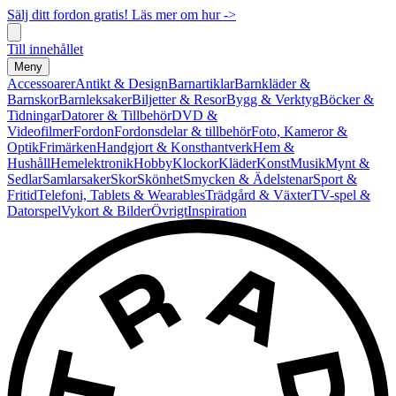
Sälj ditt fordon gratis! Läs mer om hur ->
Till innehållet
Meny
Accessoarer
Antikt & Design
Barnartiklar
Barnkläder &
Barnskor
Barnleksaker
Biljetter & Resor
Bygg & Verktyg
Böcker &
Tidningar
Datorer & Tillbehör
DVD &
Videofilmer
Fordon
Fordonsdelar & tillbehör
Foto, Kameror &
Optik
Frimärken
Handgjort & Konsthantverk
Hem &
Hushåll
Hemelektronik
Hobby
Klockor
Kläder
Konst
Musik
Mynt &
Sedlar
Samlarsaker
Skor
Skönhet
Smycken & Ädelstenar
Sport &
Fritid
Telefoni, Tablets & Wearables
Trädgård & Växter
TV-spel &
Datorspel
Vykort & Bilder
Övrigt
Inspiration