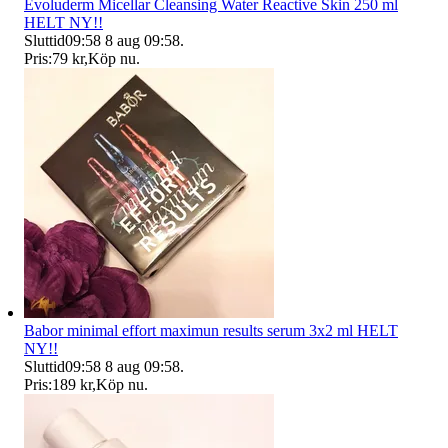
Evoluderm Micellar Cleansing Water Reactive Skin 250 ml
HELT NY!!
Sluttid
09:58
8 aug 09:58
.
Pris:
79 kr
,
Köp nu
.
Babor minimal effort maximun results serum 3x2 ml HELT
NY!!
Sluttid
09:58
8 aug 09:58
.
Pris:
189 kr
,
Köp nu
.