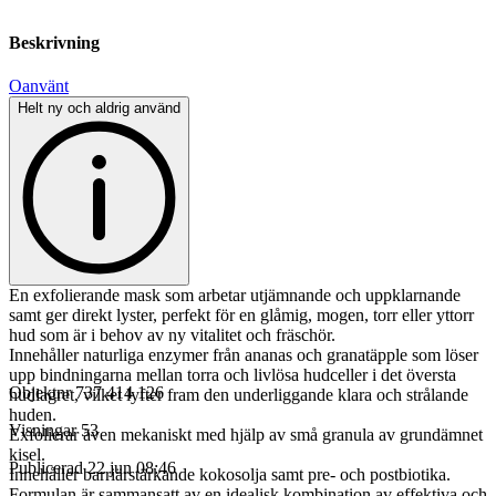
Beskrivning
Oanvänt
Helt ny och aldrig använd
En exfolierande mask som arbetar utjämnande och uppklarnande
samt ger direkt lyster, perfekt för en glåmig, mogen, torr eller yttorr
hud som är i behov av ny vitalitet och fräschör.
Innehåller naturliga enzymer från ananas och granatäpple som löser
upp bindningarna mellan torra och livlösa hudceller i det översta
Objektnr
737 414 126
hudlagret, vilket lyfter fram den underliggande klara och strålande
huden.
Visningar
53
Exfolierar även mekaniskt med hjälp av små granula av grundämnet
kisel.
Publicerad
22 jun 08:46
Innehåller barriärstärkande kokosolja samt pre- och postbiotika.
Formulan är sammansatt av en idealisk kombination av effektiva och