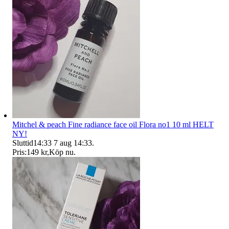
Mitchel & peach Fine radiance face oil Flora no1 10 ml HELT
NY!
Sluttid
14:33
7 aug 14:33
.
Pris:
149 kr
,
Köp nu
.