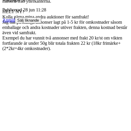
masken från ytterkanterna.
Publicerad
28 jun 11:28
HELT NY!
Kolla gärna mina andra auktioner för samfrakt!
Anmäl
Sälj liknande
Jag har på många annonser lagt på 1-5 kr för omkostnader såsom
emballage och andra kostnader utöver frakten, denna kostnad består
även vid samfrakt.
Exempel du har vunnit två annonser med frakt 20 kr/st om vikten
fortfarande är under 50g blir totala frakten 22 kr (18kr frimärke+
(2*2kr=4kr omkostnader).