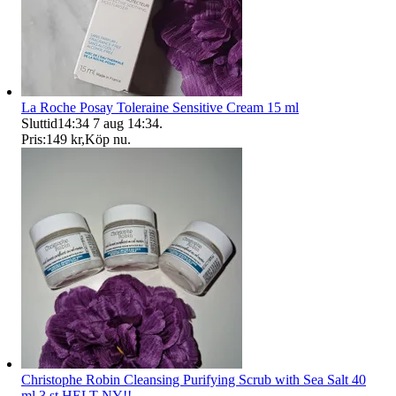
La Roche Posay Toleraine Sensitive Cream 15 ml
Sluttid
14:34
7 aug 14:34
.
Pris:
149 kr
,
Köp nu
.
Christophe Robin Cleansing Purifying Scrub with Sea Salt 40
ml 3 st HELT NY!!