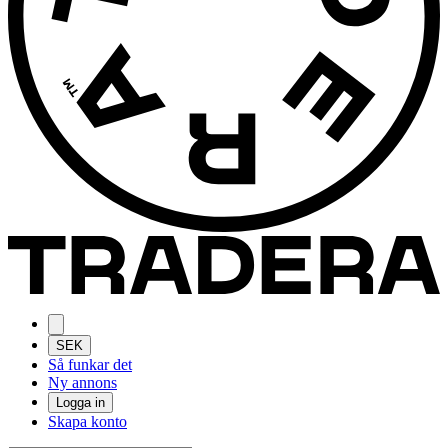
SEK
Så funkar det
Ny annons
Logga in
Skapa konto