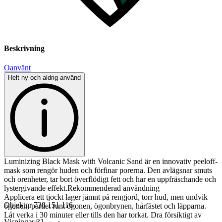
Beskrivning
Oanvänt
Helt ny och aldrig använd
Luminizing Black Mask with Volcanic Sand är en innovativ peeloff-
mask som rengör huden och förfinar porerna. Den avlägsnar smuts
och orenheter, tar bort överflödigt fett och har en uppfräschande och
lystergivande effekt.Rekommenderad användning
Applicera ett tjockt lager jämnt på rengjord, torr hud, men undvik
Objektnr
738 151 116
ögonen, partiet runt ögonen, ögonbrynen, hårfästet och läpparna.
Låt verka i 30 minuter eller tills den har torkat. Dra försiktigt av
Visningar
31