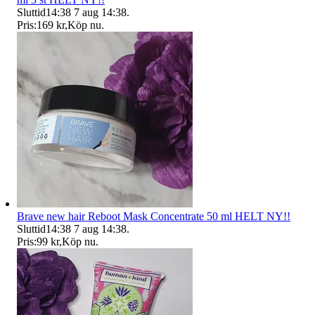
Sluttid
14:38
7 aug 14:38
.
Pris:
169 kr
,
Köp nu
.
Brave new hair Reboot Mask Concentrate 50 ml HELT NY!!
Sluttid
14:38
7 aug 14:38
.
Pris:
99 kr
,
Köp nu
.