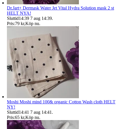
Dr.Jart+ Dermask Water Jet Vital Hydra Solution mask 2 st
HELT NYA!
Sluttid
14:39
7 aug 14:39
.
Pris:
79 kr
,
Köp nu
.
Moshi Moshi mind 100& organic Cotton Wash cloth HELT
NY!
Sluttid
14:41
7 aug 14:41
.
Pris:
65 kr
,
Köp nu
.