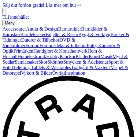
Sälj ditt fordon gratis! Läs mer om hur ->
Till innehållet
Meny
Accessoarer
Antikt & Design
Barnartiklar
Barnkläder &
Barnskor
Barnleksaker
Biljetter & Resor
Bygg & Verktyg
Böcker &
Tidningar
Datorer & Tillbehör
DVD &
Videofilmer
Fordon
Fordonsdelar & tillbehör
Foto, Kameror &
Optik
Frimärken
Handgjort & Konsthantverk
Hem &
Hushåll
Hemelektronik
Hobby
Klockor
Kläder
Konst
Musik
Mynt &
Sedlar
Samlarsaker
Skor
Skönhet
Smycken & Ädelstenar
Sport &
Fritid
Telefoni, Tablets & Wearables
Trädgård & Växter
TV-spel &
Datorspel
Vykort & Bilder
Övrigt
Inspiration