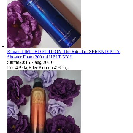
Rituals LIMITED EDITION The Ritual of SERENDIPITY
Shower Foam 200 ml HELT NY!!
Sluttid
20:16
7 aug 20:16
.
Pris:
479 kr
,
Eller Köp nu
499 kr
,
.