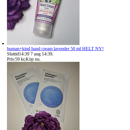
human+kind hand cream lavender 50 ml HELT NY!
Sluttid
14:39
7 aug 14:39
.
Pris:
59 kr
,
Köp nu
.