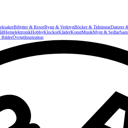
eksaker
Biljetter & Resor
Bygg & Verktyg
Böcker & Tidningar
Datorer &
ll
Hemelektronik
Hobby
Klockor
Kläder
Konst
Musik
Mynt & Sedlar
Saml
 Bilder
Övrigt
Inspiration