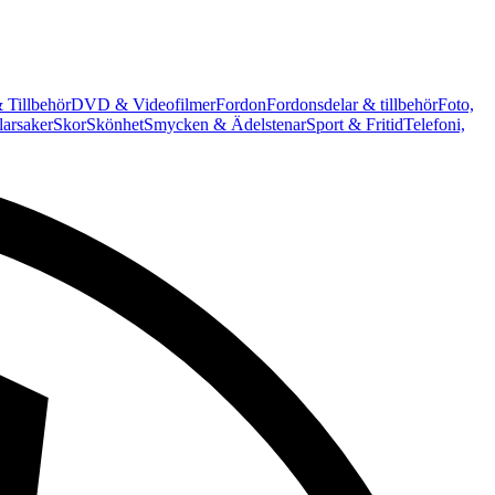
 Tillbehör
DVD & Videofilmer
Fordon
Fordonsdelar & tillbehör
Foto,
arsaker
Skor
Skönhet
Smycken & Ädelstenar
Sport & Fritid
Telefoni,