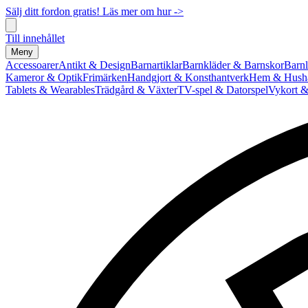
Sälj ditt fordon gratis! Läs mer om hur ->
Till innehållet
Meny
Accessoarer
Antikt & Design
Barnartiklar
Barnkläder & Barnskor
Barnl
Kameror & Optik
Frimärken
Handgjort & Konsthantverk
Hem & Hushå
Tablets & Wearables
Trädgård & Växter
TV-spel & Datorspel
Vykort &