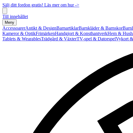
Sälj ditt fordon gratis! Läs mer om hur ->
Till innehållet
Meny
Accessoarer
Antikt & Design
Barnartiklar
Barnkläder & Barnskor
Barnl
Kameror & Optik
Frimärken
Handgjort & Konsthantverk
Hem & Hushå
Tablets & Wearables
Trädgård & Växter
TV-spel & Datorspel
Vykort &