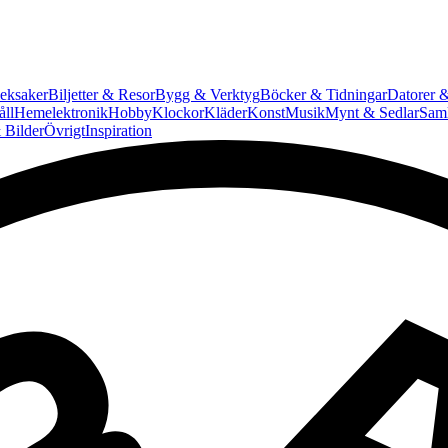
eksaker
Biljetter & Resor
Bygg & Verktyg
Böcker & Tidningar
Datorer &
ll
Hemelektronik
Hobby
Klockor
Kläder
Konst
Musik
Mynt & Sedlar
Saml
 Bilder
Övrigt
Inspiration