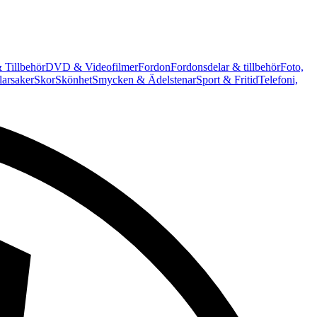
 Tillbehör
DVD & Videofilmer
Fordon
Fordonsdelar & tillbehör
Foto,
arsaker
Skor
Skönhet
Smycken & Ädelstenar
Sport & Fritid
Telefoni,