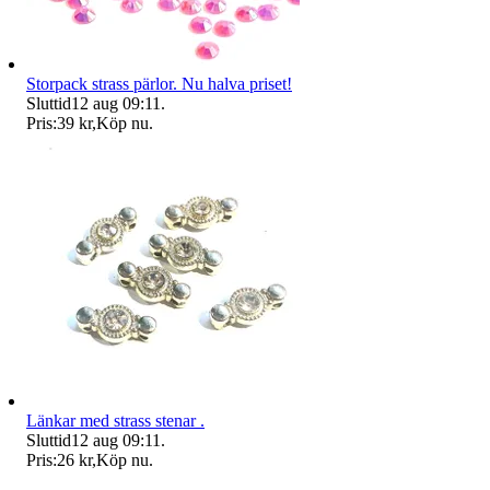
Storpack strass pärlor. Nu halva priset!
Sluttid
12 aug 09:11
.
Pris:
39 kr
,
Köp nu
.
Länkar med strass stenar .
Sluttid
12 aug 09:11
.
Pris:
26 kr
,
Köp nu
.