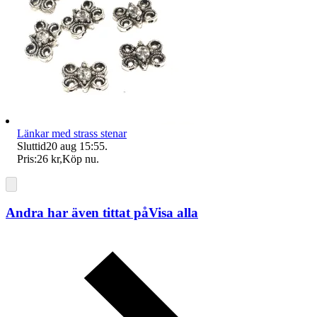
Länkar med strass stenar
Sluttid
20 aug 15:55
.
Pris:
26 kr
,
Köp nu
.
Andra har även tittat på
Visa alla