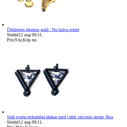
Örhängen ploppar guld . Nu halva priset
Sluttid
12 aug 09:11
.
Pris:
9 kr
,
Köp nu
.
Små svarta trekantiga länkar med cubic zirconia stenar /Rea
Sluttid
12 aug 09:11
.