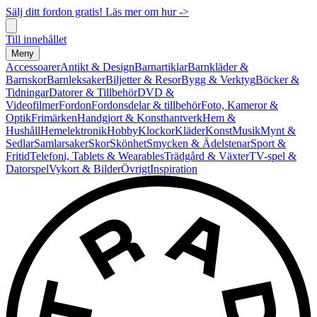
Sälj ditt fordon gratis! Läs mer om hur ->
Till innehållet
Meny
Accessoarer
Antikt & Design
Barnartiklar
Barnkläder &
Barnskor
Barnleksaker
Biljetter & Resor
Bygg & Verktyg
Böcker &
Tidningar
Datorer & Tillbehör
DVD &
Videofilmer
Fordon
Fordonsdelar & tillbehör
Foto, Kameror &
Optik
Frimärken
Handgjort & Konsthantverk
Hem &
Hushåll
Hemelektronik
Hobby
Klockor
Kläder
Konst
Musik
Mynt &
Sedlar
Samlarsaker
Skor
Skönhet
Smycken & Ädelstenar
Sport &
Fritid
Telefoni, Tablets & Wearables
Trädgård & Växter
TV-spel &
Datorspel
Vykort & Bilder
Övrigt
Inspiration