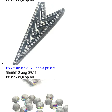
Pris:
29 kr
,
Köp nu
.
Exklusiv länk. Nu halva priset!
Sluttid
12 aug 09:11
.
Pris:
25 kr
,
Köp nu
.