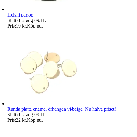
Heishi pärlor.
Sluttid
12 aug 09:11
.
Pris:
19 kr
,
Köp nu
.
Runda platta enamel örhängen vi/beige. Nu halva priset!
Sluttid
12 aug 09:11
.
Pris:
22 kr
,
Köp nu
.