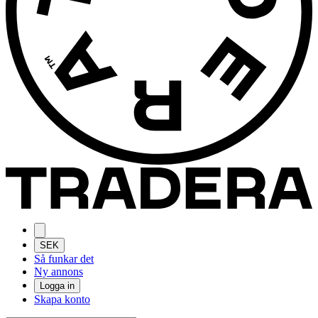
SEK
Så funkar det
Ny annons
Logga in
Skapa konto