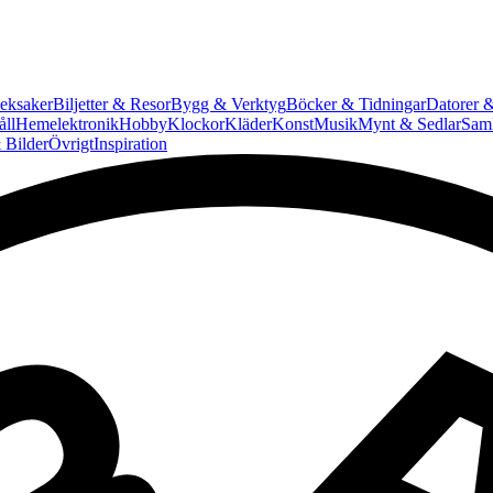
eksaker
Biljetter & Resor
Bygg & Verktyg
Böcker & Tidningar
Datorer &
ll
Hemelektronik
Hobby
Klockor
Kläder
Konst
Musik
Mynt & Sedlar
Saml
 Bilder
Övrigt
Inspiration