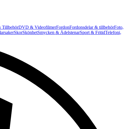
 Tillbehör
DVD & Videofilmer
Fordon
Fordonsdelar & tillbehör
Foto,
arsaker
Skor
Skönhet
Smycken & Ädelstenar
Sport & Fritid
Telefoni,