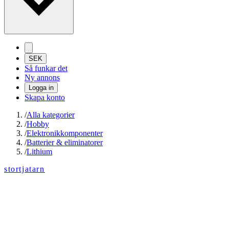
SEK
Så funkar det
Ny annons
Logga in
Skapa konto
/
Alla kategorier
/
Hobby
/
Elektronikkomponenter
/
Batterier & eliminatorer
/
Lithium
stortjatarn