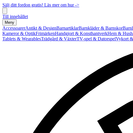
Sälj ditt fordon gratis! Läs mer om hur ->
Till innehållet
Meny
Accessoarer
Antikt & Design
Barnartiklar
Barnkläder & Barnskor
Barnl
Kameror & Optik
Frimärken
Handgjort & Konsthantverk
Hem & Hushå
Tablets & Wearables
Trädgård & Växter
TV-spel & Datorspel
Vykort &