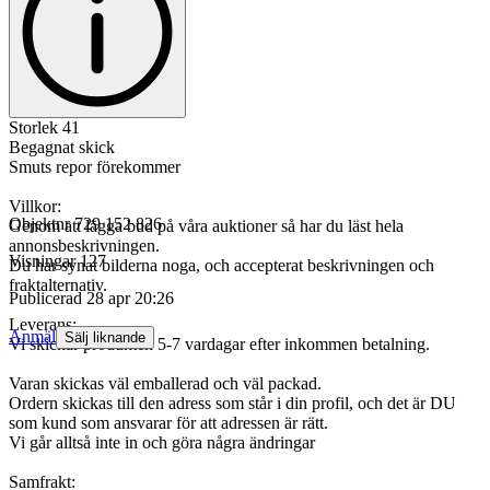
Storlek 41
Begagnat skick
Smuts repor förekommer
Villkor:
Objektnr
729 152 826
Genom att lägga bud på våra auktioner så har du läst hela
annonsbeskrivningen.
Visningar
127
Du har synat bilderna noga, och accepterat beskrivningen och
fraktalternativ.
Publicerad
28 apr 20:26
Leverans:
Anmäl
Sälj liknande
Vi skickar produkten 5-7 vardagar efter inkommen betalning.
Varan skickas väl emballerad och väl packad.
Ordern skickas till den adress som står i din profil, och det är DU
som kund som ansvarar för att adressen är rätt.
Vi går alltså inte in och göra några ändringar
Samfrakt: