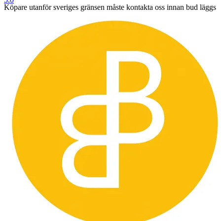
Köpare utanför sveriges gränsen måste kontakta oss innan bud läggs
så vi kan räkna ut vad
frakten kommer att kosta och om det går att skicka med spårbar frakt
vilket är ett krav från oss.
Väljer man att buda utan att kontakta oss först så förbehåller vi oss
rätten att avbryta köpet och du som köpare
blir blockerad från framtida köp