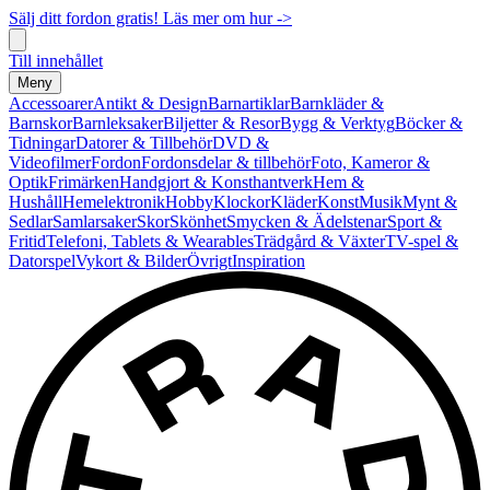
Sälj ditt fordon gratis! Läs mer om hur ->
Till innehållet
Meny
Accessoarer
Antikt & Design
Barnartiklar
Barnkläder &
Barnskor
Barnleksaker
Biljetter & Resor
Bygg & Verktyg
Böcker &
Tidningar
Datorer & Tillbehör
DVD &
Videofilmer
Fordon
Fordonsdelar & tillbehör
Foto, Kameror &
Optik
Frimärken
Handgjort & Konsthantverk
Hem &
Hushåll
Hemelektronik
Hobby
Klockor
Kläder
Konst
Musik
Mynt &
Sedlar
Samlarsaker
Skor
Skönhet
Smycken & Ädelstenar
Sport &
Fritid
Telefoni, Tablets & Wearables
Trädgård & Växter
TV-spel &
Datorspel
Vykort & Bilder
Övrigt
Inspiration