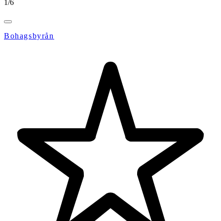
1
/
6
Bohagsbyrån