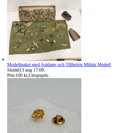
Modellpaket med Soldater och Tillbehör Militär Modell
Sluttid
13 aug 17:09
.
Pris:
100 kr
,
Utropspris
.