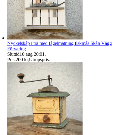
Nyckelskåp i trä med fågelmatning fiskmås Skåp Vägg
Förvaring
Sluttid
10 aug 20:01
.
Pris:
200 kr
,
Utropspris
.