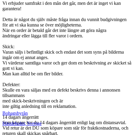
Vi erbjuder samfrakt i den mån det går, men det är inget vi kan
garantera!
Detta är något du själv måste fråga innan du vunnit budgivningen
för att vi ska kunna se över möjligheterna.
När en order är betald går det inte längre att göra några
ändringar eller lägga till fler varor i ordern.
Skick:
Varan säljs i befintligt skick och endast det som syns på bilderna
ingår om ej annat anges.
Vi värderar samtliga varor och ger dom en beskrivning av skicket så
gott vi kan.
Man kan alltid be om fler bilder.
Defekter:
Skulle en vara säljas med en defekt beskrivs denna i annonsen
tillsammans
med skick-beskrivningen och är
inte giltig anledning till en reklamation.
Bohagsbyrån
14 dagars ångerrätt
Som köpare har du 14 dagars ångerrätt enligt lag om distansavtal.
Hässleholm
,
Sverige
Vid retur är det DU som köpare som står för fraktkostnaderna, och
returen skall skickas spårbart.