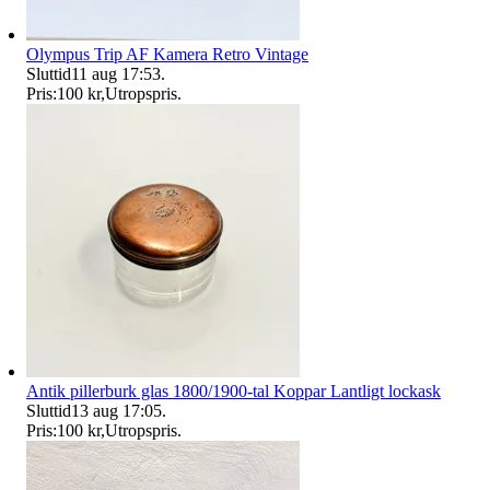
Olympus Trip AF Kamera Retro Vintage
Sluttid
11 aug 17:53
.
Pris:
100 kr
,
Utropspris
.
Antik pillerburk glas 1800/1900-tal Koppar Lantligt lockask
Sluttid
13 aug 17:05
.
Pris:
100 kr
,
Utropspris
.