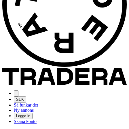
SEK
Så funkar det
Ny annons
Logga in
Skapa konto