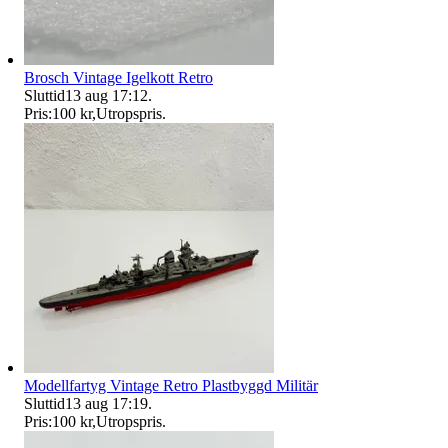
Brosch Vintage Igelkott Retro
Sluttid
13 aug 17:12
.
Pris:
100 kr
,
Utropspris
.
Modellfartyg Vintage Retro Plastbyggd Militär
Sluttid
13 aug 17:19
.
Pris:
100 kr
,
Utropspris
.