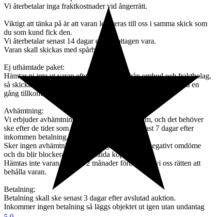
Vi återbetalar inga fraktkostnader vid ångerrätt.
Viktigt att tänka på är att varan levereras till oss i samma skick som
du som kund fick den.
Vi återbetalar senast 14 dagar efter mottagen vara.
Varan skall skickas med spårbart frakt.
Ej uthämtade paket:
Hämtar ni inte ut varan efter påminnelse från ombud och fraktbolag,
så skickas varan tillbaka till oss, och skall varan skickas ännu en
gång tillkommer en avgift om 395kr + Fraktavgift.
Avhämtning:
Vi erbjuder avhämtning i vår butik i Hässleholm, och det behöver
ske efter de tider som vi kan erbjuda, dock senast 7 dagar efter
inkommen betalning.
Sker ingen avhämtning efter 7 dagar så lämnas negativt omdöme
och du blir blockerad från framtida köp hos oss.
Hämtas inte varan ut inom 2 månader förbehåller vi oss rätten att
behålla varan.
Betalning:
Betalning skall ske senast 3 dagar efter avslutad auktion.
Inkommer ingen betalning så läggs objektet ut igen utan undantag
5.0