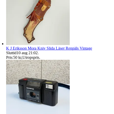
K J Eriksson Mora Kniv Slida Läser Renpäls Vintage
Sluttid
10 aug 21:02
.
Pris:
50 kr
,
Utropspris
.